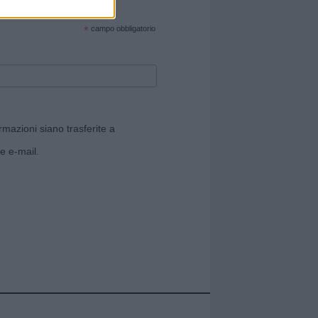
cate sul sito web!
*
campo obbligatorio
rmazioni siano trasferite a
e e-mail.