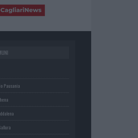
MUNI
io Pausania
chena
ddalena
Gallura