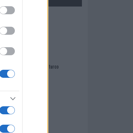
Mario Malu
Paolo Pinna
Martina Agostina Diturco
I nostri cari
I nostri cari