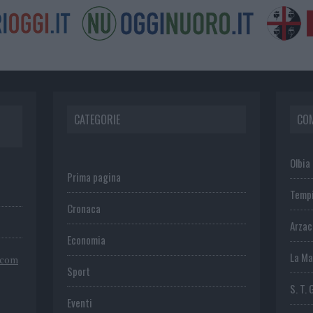
CATEGORIE
CO
Olbia
Prima pagina
Temp
Cronaca
Arza
Economia
La Ma
.com
Sport
S. T. 
Eventi