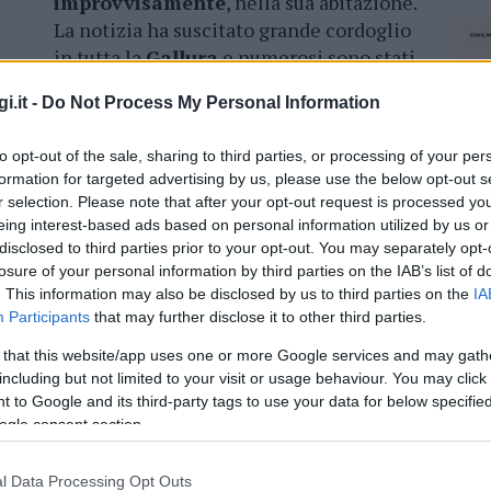
improvvisamente
, nella sua abitazione.
La notizia ha suscitato grande cordoglio
in tutta la
Gallura
e numerosi sono stati
gli
attestati di cordoglio
giunti alla
i.it -
Do Not Process My Personal Information
famiglia.
to opt-out of the sale, sharing to third parties, or processing of your per
on la moglie
Miky
, dalla quale aveva avuto due
formation for targeted advertising by us, please use the below opt-out s
terranno sabato,
alle ore 11
, nella
chiesa di San
r selection. Please note that after your opt-out request is processed y
ella famiglia
si dispensa dalle visite
.
eing interest-based ads based on personal information utilized by us or
disclosed to third parties prior to your opt-out. You may separately opt-
losure of your personal information by third parties on the IAB’s list of
. This information may also be disclosed by us to third parties on the
IA
Participants
that may further disclose it to other third parties.
azionali?
 that this website/app uses one or more Google services and may gath
including but not limited to your visit or usage behaviour. You may click 
 mese
cliccando
qui
 to Google and its third-party tags to use your data for below specifi
ogle consent section.
NEC
l Data Processing Opt Outs