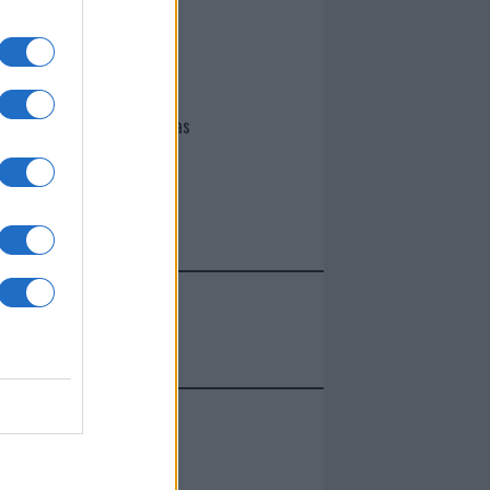
I nostri cari
Giovannimaria Cabras