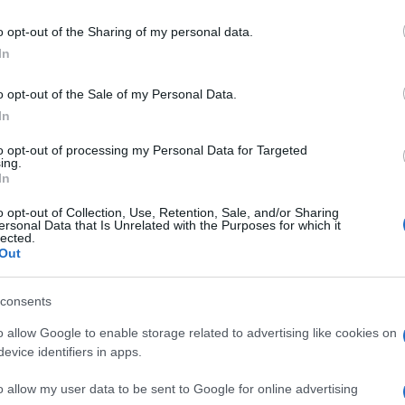
do nella sezione
Login
dal menù del sito o
o opt-out of the Sharing of my personal data.
In
o opt-out of the Sale of my Personal Data.
achena
Sergio Maccioni
In
eale?
to opt-out of processing my Personal Data for Targeted
ing.
gram di GalluraOggi.it
In
o opt-out of Collection, Use, Retention, Sale, and/or Sharing
ersonal Data that Is Unrelated with the Purposes for which it
lected.
Out
lazioni, i tuoi video e le tue foto
ro +39 345 356 7512
consents
o allow Google to enable storage related to advertising like cookies on
evice identifiers in apps.
ime news da
Google News
o allow my user data to be sent to Google for online advertising