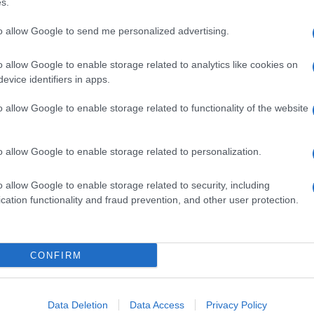
s.
to allow Google to send me personalized advertising.
o allow Google to enable storage related to analytics like cookies on
evice identifiers in apps.
o allow Google to enable storage related to functionality of the website
dente
Prossimo articolo
o allow Google to enable storage related to personalization.
o allow Google to enable storage related to security, including
cation functionality and fraud prevention, and other user protection.
Invia un Comunicato Stampa
|
Pubblicità
|
Segnala
CONFIRM
iornato?
Data Deletion
Data Access
Privacy Policy