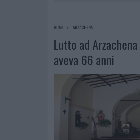
8 AGOSTO 2026
|
SALMO FINISCE IN OSPEDALE A CA
8 AGOSTO 2026
|
JOVANOTTI, GABRY PONTE E ALF
8 AGOSTO 2026
|
GIORGIA MELONI A LA MADDALENA
HOME
ARZACHENA
8 AGOSTO 2026
|
SANGUE, MUSICA E SOLIDARIETÀ 
Lutto ad Arzachena 
aveva 66 anni