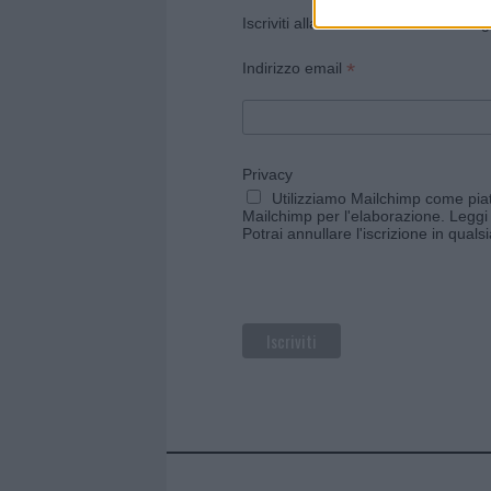
Iscriviti alla newsletter di Gallura O
*
Indirizzo email
Privacy
Utilizziamo Mailchimp come piatt
Mailchimp per l'elaborazione.
Leggi 
Potrai annullare l'iscrizione in qual