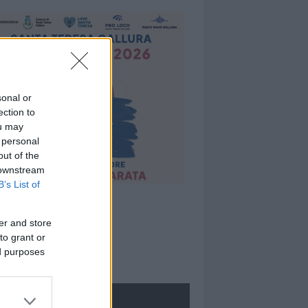
sonal or
ection to
ou may
 personal
out of the
 downstream
B’s List of
er and store
to grant or
ed purposes
ROLOGIE