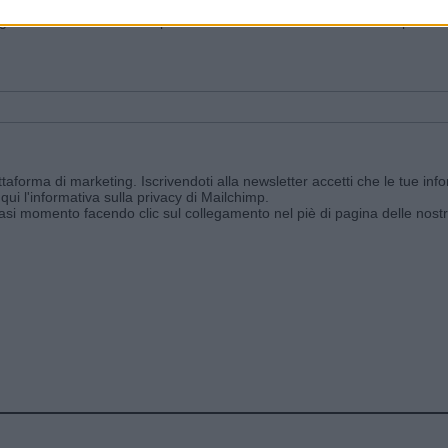
ggi e ricevi le nostre email periodiche contenenti le ultime notizie pubbli
aforma di marketing. Iscrivendoti alla newsletter accetti che le tue info
qui l'informativa sulla privacy di Mailchimp
.
siasi momento facendo clic sul collegamento nel piè di pagina delle nostr