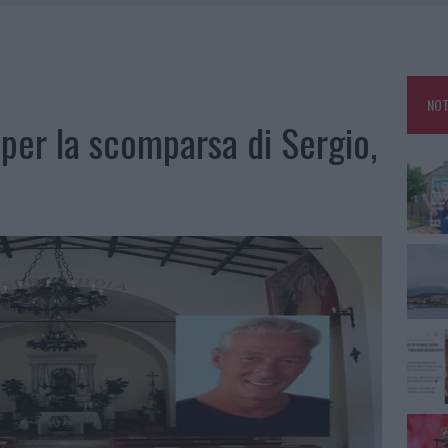
TANIA, MA IL TOUR VA AVANTI: “SICILIA, CI SONO”
A: OLBIA OMBELICO DEL MONDO PER UNA NOTTE
, LA VICESINDACO: “ORGOGLIO E DISCREZIONE PER VISITA PRIVATA”
NOT
CON AVIS OLBIA AL DELTA CENTER
per la scomparsa di Sergio,