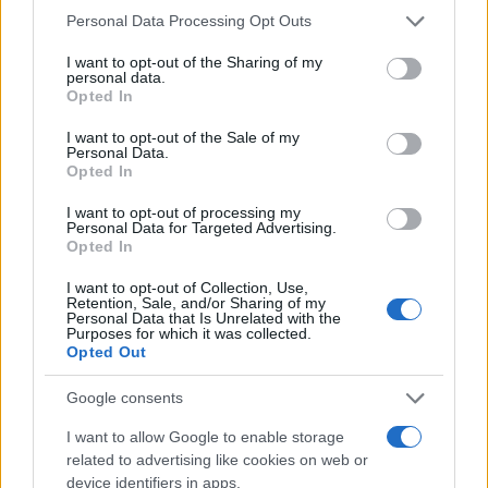
Please note that this website/app uses one or more Google
Personal Data Processing Opt Outs
Migliori agenzie per l’Attestazione SOA in Italia:
services and may gather and store information including but
lista delle 4 realtà più efficienti nella g…
not limited to your visit or usage behaviour. You may click to
I want to opt-out of the Sharing of my
personal data.
grant or deny consent to Google and its third-party tags to
Opted In
use your data for below specified purposes in below Google
“Sul filo del discorso”: sold out ad Olbia per il
consent section.
I want to opt-out of the Sale of my
reading su Atzeni
Personal Data.
Opted In
La Maddalena, festa per i 30 anni del Diving
I want to opt-out of processing my
Personal Data for Targeted Advertising.
center di Tegge
Opted In
I want to opt-out of Collection, Use,
Esce di strada con l’auto ad Arzachena: ferito il
Retention, Sale, and/or Sharing of my
Personal Data that Is Unrelated with the
conducente
Purposes for which it was collected.
Opted Out
Turiste si perdono a Tavolara: salvate dai vigili
Google consents
del fuoco
I want to allow Google to enable storage
related to advertising like cookies on web or
device identifiers in apps.
Meteo Olbia 6 agosto, migliora il tempo in