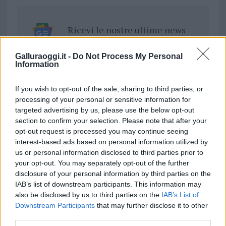
Ricevi le nostre ultime news
da
Google News
Galluraoggi.it -
Do Not Process My Personal
Information
If you wish to opt-out of the sale, sharing to third parties, or
Condividi l'articolo
processing of your personal or sensitive information for
targeted advertising by us, please use the below opt-out
F
T
Pi
W
S
section to confirm your selection. Please note that after your
a
w
n
h
h
opt-out request is processed you may continue seeing
interest-based ads based on personal information utilized by
ce
it
te
at
a
Articolo precedente
us or personal information disclosed to third parties prior to
b
te
re
s
re
your opt-out. You may separately opt-out of the further
Prossimo articolo
disclosure of your personal information by third parties on the
o
r
st
A
IAB’s list of downstream participants. This information may
o
p
also be disclosed by us to third parties on the
IAB’s List of
Downstream Participants
that may further disclose it to other
NOTIZIE RECENTI
k
p
third parties.