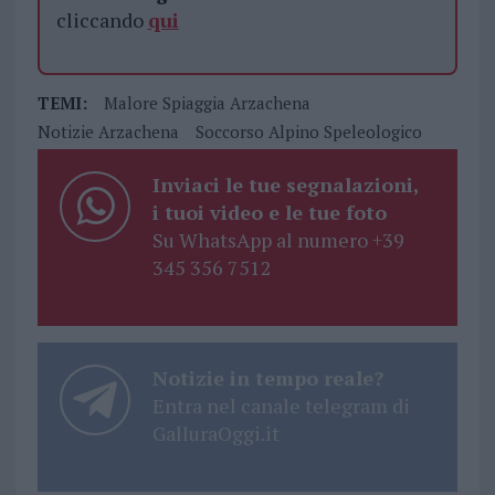
cliccando
qui
TEMI:
Malore Spiaggia Arzachena
Notizie Arzachena
Soccorso Alpino Speleologico
Inviaci le tue segnalazioni,
i tuoi video e le tue foto
Su WhatsApp al numero +39
345 356 7512
Notizie in tempo reale?
Entra nel canale telegram di
GalluraOggi.it