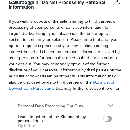
Galluraoggi.it -
Do Not Process My Personal
Information
Vuoi rimuovere le pubblicità nazionali?
If you wish to opt-out of the sale, sharing to third parties, or
processing of your personal or sensitive information for
Puoi abbonarti a
soli € 1,10 al mese
targeted advertising by us, please use the below opt-out
cliccando
qui
section to confirm your selection. Please note that after your
opt-out request is processed you may continue seeing
interest-based ads based on personal information utilized by
Sei già abbonato?
us or personal information disclosed to third parties prior to
your opt-out. You may separately opt-out of the further
disclosure of your personal information by third parties on the
Puoi effettuare l'accesso andando nella
IAB’s list of downstream participants. This information may
sezione
Login
dal menù del sito o
also be disclosed by us to third parties on the
IAB’s List of
cliccando
qui
Downstream Participants
that may further disclose it to other
third parties.
Please note that this website/app uses one or more Google
Personal Data Processing Opt Outs
TEMI:
Asl Gallura
Chirurgia Robotica Olbia
services and may gather and store information including but
Franco Cudoni
Notizie Olbia
Sebastiano Cudoni
not limited to your visit or usage behaviour. You may click to
I want to opt-out of the Sharing of my
personal data.
grant or deny consent to Google and its third-party tags to
Opted In
Notizie in tempo reale?
use your data for below specified purposes in below Google