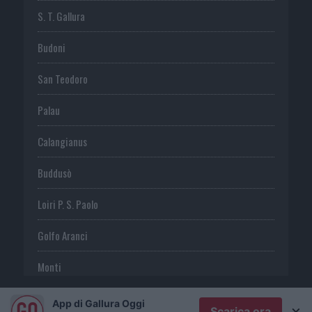
S. T. Gallura
Budoni
San Teodoro
Palau
Calangianus
Buddusò
Loiri P. S. Paolo
Golfo Aranci
Monti
Telti
App di Gallura Oggi
×
Scarica ora