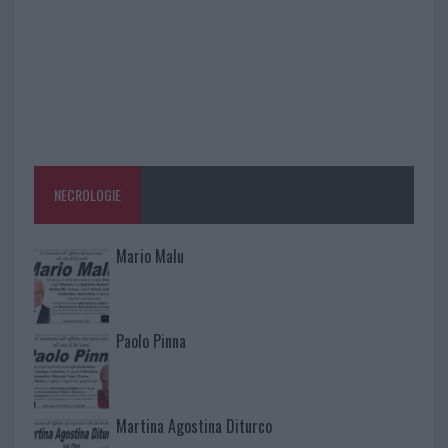
NECROLOGIE
Mario Malu
Paolo Pinna
Martina Agostina Diturco