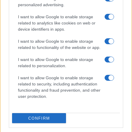
Condividi l'articolo
personalized advertising.
F
T
Pi
W
S
I want to allow Google to enable storage
related to analytics like cookies on web or
a
w
n
h
h
device identifiers in apps.
ce
it
te
at
a
Articolo precedente
I want to allow Google to enable storage
b
te
re
s
re
Prossimo articolo
related to functionality of the website or app.
o
r
st
A
I want to allow Google to enable storage
o
p
related to personalization.
NOTIZIE RECENTI
k
p
I want to allow Google to enable storage
related to security, including authentication
Le previsioni meteo per il weekend a Olbia e in
functionality and fraud prevention, and other
Gallura
user protection.
Michelle Hunziker in Gallura, bella anche dal
CONFIRM
vivo: un amico vip svela come fa