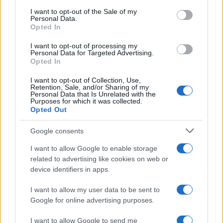
consent section.
Entra nel canale telegram di
I want to opt-out of the Sale of my
Personal Data.
GalluraOggi.it
Opted In
I want to opt-out of processing my
Personal Data for Targeted Advertising.
Opted In
Inviaci le tue segnalazioni,
I want to opt-out of Collection, Use,
i tuoi video e le tue foto
Retention, Sale, and/or Sharing of my
Personal Data that Is Unrelated with the
Su WhatsApp al numero +39
Purposes for which it was collected.
345 356 7512
Opted Out
Google consents
I want to allow Google to enable storage
related to advertising like cookies on web or
Ricevi le nostre ultime news
device identifiers in apps.
I want to allow my user data to be sent to
da
Google News
Google for online advertising purposes.
I want to allow Google to send me