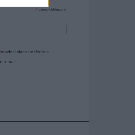
cate sul sito web!
*
campo obbligatorio
rmazioni siano trasferite a
e e-mail.