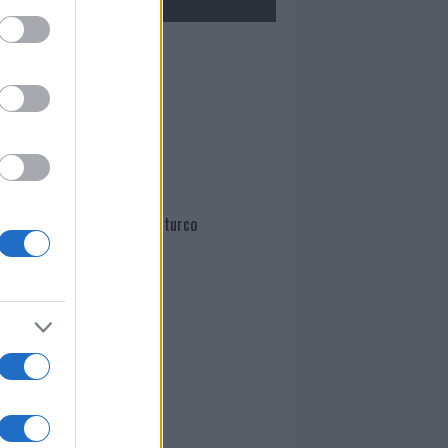
Mario Malu
Paolo Pinna
Martina Agostina Diturco
I nostri cari
I nostri cari