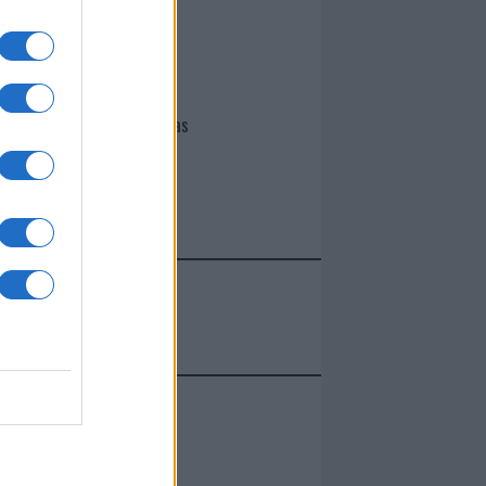
I nostri cari
Giovannimaria Cabras