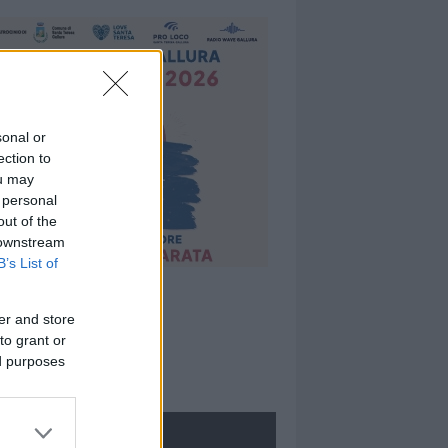
sonal or
ection to
ou may
 personal
out of the
 downstream
B’s List of
er and store
to grant or
ed purposes
ROLOGIE