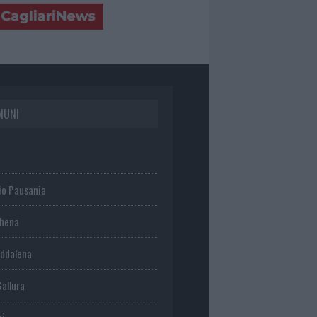
MUNI
io Pausania
chena
ddalena
Gallura