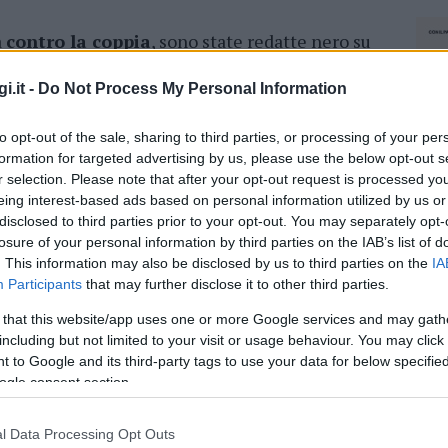
a
contro la coppia
, sono state redatte nero su
rtamenti terrorizzanti
, al punto da cambiare
 dei vicini. Per questo la magistratura ha emesso
i.it -
Do Not Process My Personal Information
che le minacce possano concretizzarsi in
to opt-out of the sale, sharing to third parties, or processing of your per
formation for targeted advertising by us, please use the below opt-out s
r selection. Please note that after your opt-out request is processed y
azionali?
eing interest-based ads based on personal information utilized by us or
disclosed to third parties prior to your opt-out. You may separately opt-
losure of your personal information by third parties on the IAB’s list of
 mese
cliccando
qui
. This information may also be disclosed by us to third parties on the
IA
Participants
that may further disclose it to other third parties.
 that this website/app uses one or more Google services and may gath
including but not limited to your visit or usage behaviour. You may click 
do nella sezione
Login
dal menù del sito o
 to Google and its third-party tags to use your data for below specifi
ogle consent section.
l Data Processing Opt Outs
NEC