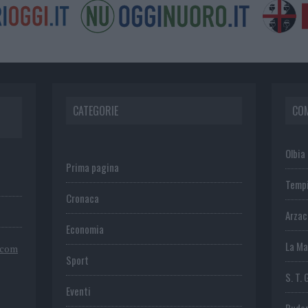
CATEGORIE
CO
Olbia
Prima pagina
Temp
Cronaca
Arza
Economia
La Ma
.com
Sport
S. T. 
Eventi