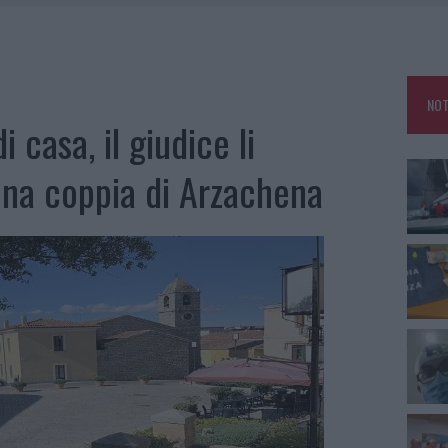
DE SFIDA DELLA VELA NELL’ESTATE 2026
LBIA, SEQUESTRATI CAVIALE E SABBIA RUBATA
MEDICALE AVANZATA IN EUROPA: CLASSIFICA DEI 5 CENTRI DI RIFERIMENTO
NOT
i casa, il giudice li
 una coppia di Arzachena