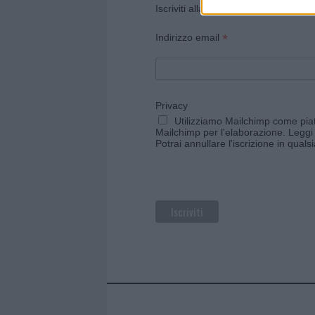
Iscriviti alla newsletter di Gallura O
*
Indirizzo email
Privacy
Utilizziamo Mailchimp come piatt
Mailchimp per l'elaborazione.
Leggi 
Potrai annullare l'iscrizione in qual