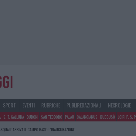
SPORT
EVENTI
RUBRICHE
PUBLIREDAZIONALI
NECROLOGIE
A
S. T. GALLURA
BUDONI
SAN TEODORO
PALAU
CALANGIANUS
BUDDUSÒ
LOIRI P. S. 
PASQUALE ARRIVA IL CAMPO BASE: L’INAUGURAZIONE
NQUISTA PALAU: GRANDE PARTECIPAZIONE PER IL SUO RACCONTO