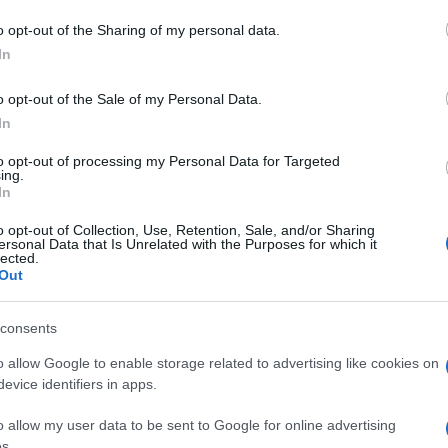
 Tempio Pausania
o opt-out of the Sharing of my personal data.
In
o opt-out of the Sale of my Personal Data.
In
to opt-out of processing my Personal Data for Targeted
dente
Prossimo articolo
ing.
In
o opt-out of Collection, Use, Retention, Sale, and/or Sharing
ersonal Data that Is Unrelated with the Purposes for which it
lected.
Out
consents
o allow Google to enable storage related to advertising like cookies on
evice identifiers in apps.
o allow my user data to be sent to Google for online advertising
s.