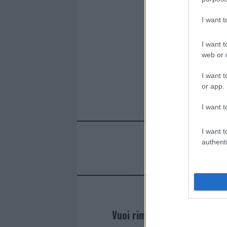
I want 
I want t
web or d
I want t
or app.
I want t
I want t
authenti
Vuoi rimanere sempre agg