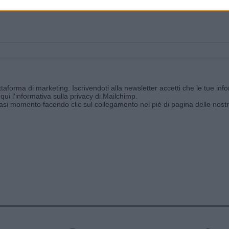
ggi e ricevi le nostre email periodiche contenenti le ultime notizie pubbli
aforma di marketing. Iscrivendoti alla newsletter accetti che le tue info
qui l'informativa sulla privacy di Mailchimp
.
siasi momento facendo clic sul collegamento nel piè di pagina delle nostr