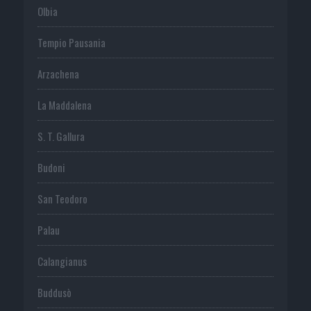
Olbia
Tempio Pausania
Arzachena
La Maddalena
S. T. Gallura
Budoni
San Teodoro
Palau
Calangianus
Buddusò