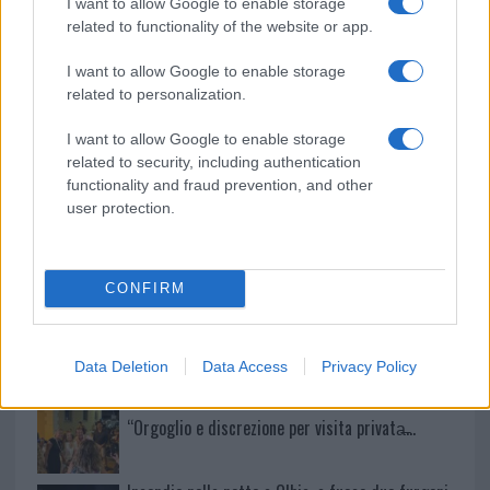
I want to allow Google to enable storage
Sangue, musica e solidarietà con Avis Olbia al
related to functionality of the website or app.
Delta Center
I want to allow Google to enable storage
related to personalization.
Meteo Olbia 9 agosto, temperature in calo
I want to allow Google to enable storage
related to security, including authentication
functionality and fraud prevention, and other
user protection.
Salmo finisce in ospedale a Catania, ma il tour
va avanti: “Sicilia, ci sono”
CONFIRM
Jovanotti, Gabry Ponte e Alfa: Olbia ombelico del
mondo per una notte
Data Deletion
Data Access
Privacy Policy
Giorgia Meloni a La Maddalena, la vicesindaco:
“Orgoglio e discrezione per visita privata̶…