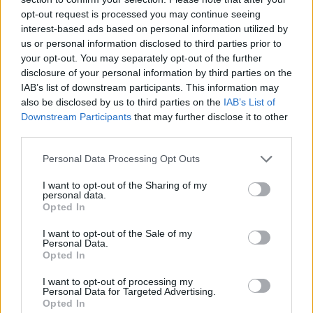
sezione
Login
dal menù del sito o
opt-out request is processed you may continue seeing
interest-based ads based on personal information utilized by
cliccando
qui
us or personal information disclosed to third parties prior to
your opt-out. You may separately opt-out of the further
disclosure of your personal information by third parties on the
TEMI:
Notizie Arzachena
Parcheggi Porto Cervo
IAB’s list of downstream participants. This information may
also be disclosed by us to third parties on the
IAB’s List of
Notizie in tempo reale?
Downstream Participants
that may further disclose it to other
third parties.
Entra nel canale telegram di
GalluraOggi.it
Please note that this website/app uses one or more Google
Personal Data Processing Opt Outs
services and may gather and store information including but
not limited to your visit or usage behaviour. You may click to
I want to opt-out of the Sharing of my
personal data.
grant or deny consent to Google and its third-party tags to
Opted In
use your data for below specified purposes in below Google
Inviaci le tue segnalazioni,
consent section.
I want to opt-out of the Sale of my
i tuoi video e le tue foto
Personal Data.
Opted In
Su WhatsApp al numero +39
345 356 7512
I want to opt-out of processing my
Personal Data for Targeted Advertising.
Opted In