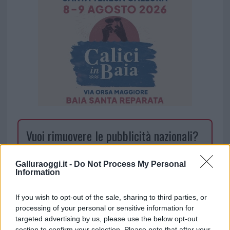
Vuoi rimuovere le pubblicità nazionali?
Puoi abbonarti a
soli € 1,10 al mese
Galluraoggi.it -
Do Not Process My Personal
cliccando
qui
Information
If you wish to opt-out of the sale, sharing to third parties, or
Sei già abbonato?
processing of your personal or sensitive information for
targeted advertising by us, please use the below opt-out
Puoi effettuare l'accesso andando nella
section to confirm your selection. Please note that after your