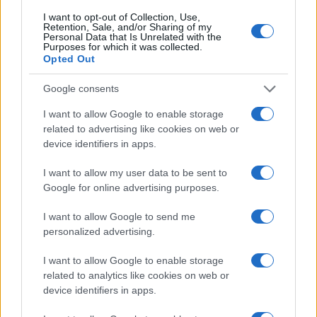
I want to opt-out of Collection, Use,
Retention, Sale, and/or Sharing of my
Personal Data that Is Unrelated with the
Ricevi le nostre ultime news
Purposes for which it was collected.
Opted Out
da
Google News
Google consents
I want to allow Google to enable storage
related to advertising like cookies on web or
Condividi l'articolo
device identifiers in apps.
F
T
Pi
W
S
I want to allow my user data to be sent to
a
w
n
h
h
Google for online advertising purposes.
ce
it
te
at
a
Articolo precedente
I want to allow Google to send me
b
te
re
s
re
personalized advertising.
Prossimo articolo
o
r
st
A
I want to allow Google to enable storage
o
p
related to analytics like cookies on web or
device identifiers in apps.
NOTIZIE RECENTI
k
p