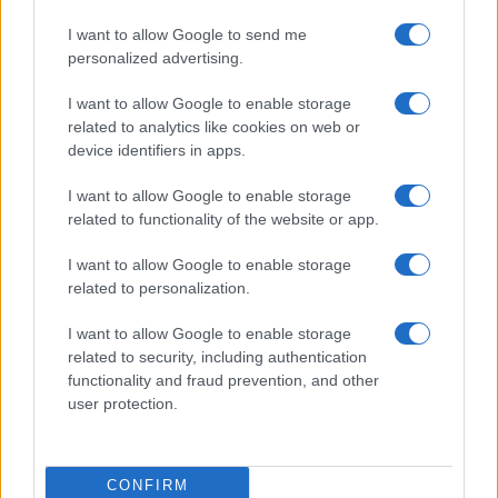
Giorgia Meloni a La Maddalena, la vicesindaco:
I want to allow Google to send me
“Orgoglio e discrezione per visita privata̶…
personalized advertising.
Incendio nella notte a Olbia, a fuoco due furgoni
I want to allow Google to enable storage
related to analytics like cookies on web or
device identifiers in apps.
A fuoco un deposito con bombole, intervento dei
I want to allow Google to enable storage
related to functionality of the website or app.
vigili del fuoco a Rudalza
I want to allow Google to enable storage
related to personalization.
Ristorante distrutto dalle fiamme a La
Maddalena, incendio a Monti d’à rena
I want to allow Google to enable storage
related to security, including authentication
functionality and fraud prevention, and other
Le previsioni meteo per il weekend a Olbia e in
user protection.
Gallura
Michelle Hunziker in Gallura, bella anche dal
CONFIRM