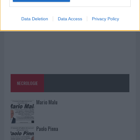
vivo: un amico vip svela come fa
Data Deletion
Data Access
Privacy Policy
NECROLOGIE
Mario Malu
Paolo Pinna