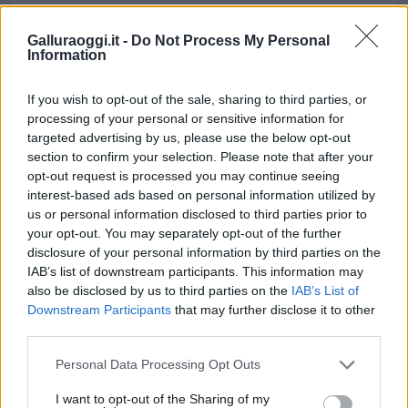
Roberto Ragnedda
Galluraoggi.it -
Do Not Process My Personal
Information
Notizie in tempo reale?
Entra nel canale telegram di
If you wish to opt-out of the sale, sharing to third parties, or
GalluraOggi.it
processing of your personal or sensitive information for
targeted advertising by us, please use the below opt-out
section to confirm your selection. Please note that after your
opt-out request is processed you may continue seeing
Inviaci le tue segnalazioni,
interest-based ads based on personal information utilized by
us or personal information disclosed to third parties prior to
i tuoi video e le tue foto
your opt-out. You may separately opt-out of the further
Su WhatsApp al numero +39
disclosure of your personal information by third parties on the
345 356 7512
IAB’s list of downstream participants. This information may
also be disclosed by us to third parties on the
IAB’s List of
Downstream Participants
that may further disclose it to other
third parties.
Please note that this website/app uses one or more Google
Personal Data Processing Opt Outs
Ricevi le nostre ultime news
services and may gather and store information including but
not limited to your visit or usage behaviour. You may click to
I want to opt-out of the Sharing of my