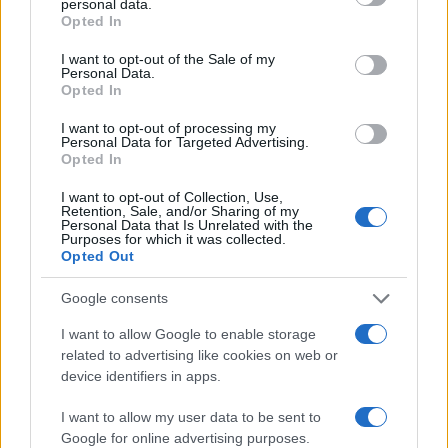
personal data.
da
Google News
grant or deny consent to Google and its third-party tags to
Opted In
use your data for below specified purposes in below Google
consent section.
I want to opt-out of the Sale of my
Personal Data.
Condividi l'articolo
Opted In
F
T
Pi
W
S
I want to opt-out of processing my
Personal Data for Targeted Advertising.
a
w
n
h
h
Opted In
ce
it
te
at
a
I want to opt-out of Collection, Use,
Articolo precedente
Retention, Sale, and/or Sharing of my
b
te
re
s
re
Personal Data that Is Unrelated with the
Prossimo articolo
Purposes for which it was collected.
o
r
st
A
Opted Out
o
p
Google consents
NOTIZIE RECENTI
k
p
I want to allow Google to enable storage
related to advertising like cookies on web or
Jovanotti, Gabry Ponte e Alfa: Olbia ombelico del
device identifiers in apps.
mondo per una notte
I want to allow my user data to be sent to
Google for online advertising purposes.