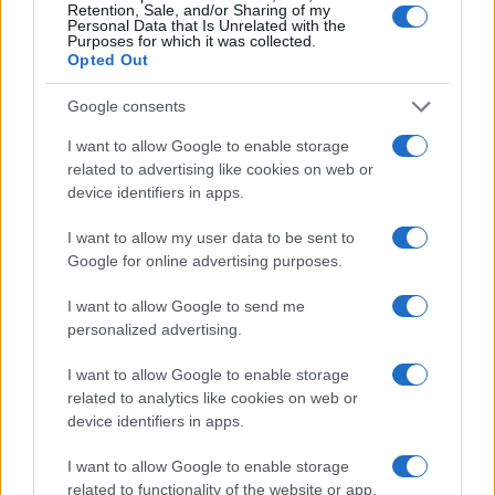
Retention, Sale, and/or Sharing of my
Personal Data that Is Unrelated with the
Purposes for which it was collected.
Salvini al concerto per De Andrè, la nipote: “Mio
Opted Out
nonno gli avrebbe chiesto che cazzo ci faceva”
Google consents
I want to allow Google to enable storage
Stop ai cantieri privati a Olbia, nuove regole
related to advertising like cookies on web or
anche a San Pantaleo
device identifiers in apps.
I want to allow my user data to be sent to
Rapina a Porto Rotondo, due uomini fermati dai
Google for online advertising purposes.
carabinieri
I want to allow Google to send me
personalized advertising.
Auto prende fuoco sulla strada statale 125 a
Olbia, cosa è successo
I want to allow Google to enable storage
related to analytics like cookies on web or
device identifiers in apps.
Incidente sulla 125 a Olbia, due auto coinvolte:
danni ingenti
I want to allow Google to enable storage
related to functionality of the website or app.