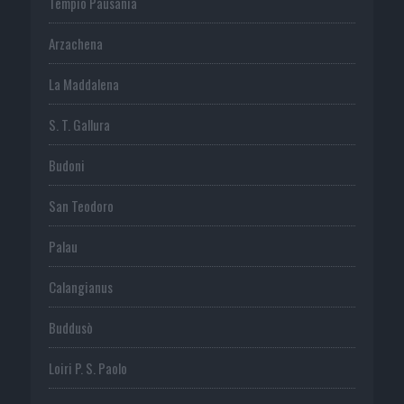
Tempio Pausania
Arzachena
La Maddalena
S. T. Gallura
Budoni
San Teodoro
Palau
Calangianus
Buddusò
Loiri P. S. Paolo