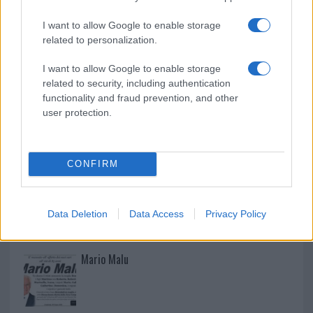
Auto finisce contro un muretto, un ferito ad
I want to allow Google to enable storage
Arzachena
related to personalization.
I want to allow Google to enable storage
related to security, including authentication
functionality and fraud prevention, and other
user protection.
CONFIRM
Data Deletion
Data Access
Privacy Policy
NECROLOGIE
Mario Malu