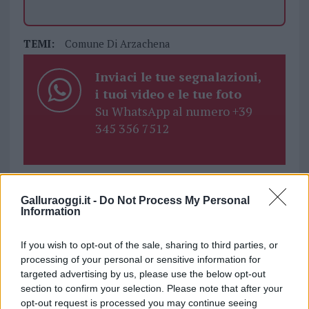
TEMI:
Comune Di Arzachena
Inviaci le tue segnalazioni,
i tuoi video e le tue foto
Su WhatsApp al numero +39
345 356 7512
Notizie in tempo reale?
Galluraoggi.it -
Do Not Process My Personal
Information
Entra nel canale telegram di
GalluraOggi.it
If you wish to opt-out of the sale, sharing to third parties, or
processing of your personal or sensitive information for
targeted advertising by us, please use the below opt-out
section to confirm your selection. Please note that after your
opt-out request is processed you may continue seeing