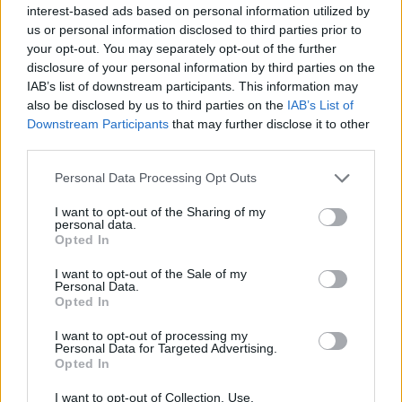
Ricevi le nostre ultime news
interest-based ads based on personal information utilized by
us or personal information disclosed to third parties prior to
your opt-out. You may separately opt-out of the further
da
Google News
disclosure of your personal information by third parties on the
IAB’s list of downstream participants. This information may
also be disclosed by us to third parties on the
IAB’s List of
Condividi l'articolo
Downstream Participants
that may further disclose it to other
third parties.
F
T
Pi
W
S
Please note that this website/app uses one or more Google
Personal Data Processing Opt Outs
a
w
n
h
h
services and may gather and store information including but
ce
it
te
at
a
not limited to your visit or usage behaviour. You may click to
I want to opt-out of the Sharing of my
Articolo precedente
personal data.
grant or deny consent to Google and its third-party tags to
b
te
re
s
re
Opted In
Prossimo articolo
use your data for below specified purposes in below Google
o
r
st
A
consent section.
I want to opt-out of the Sale of my
Personal Data.
o
p
Opted In
NOTIZIE RECENTI
k
p
I want to opt-out of processing my
Personal Data for Targeted Advertising.
Opted In
Maxi piano tra Smeralda Holding e il Comune di
Arzachena
I want to opt-out of Collection, Use,