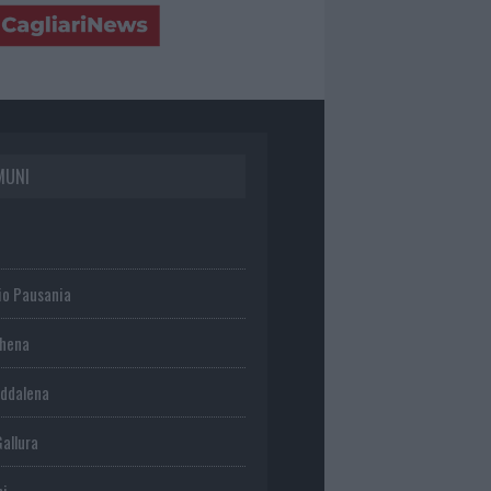
MUNI
io Pausania
chena
ddalena
Gallura