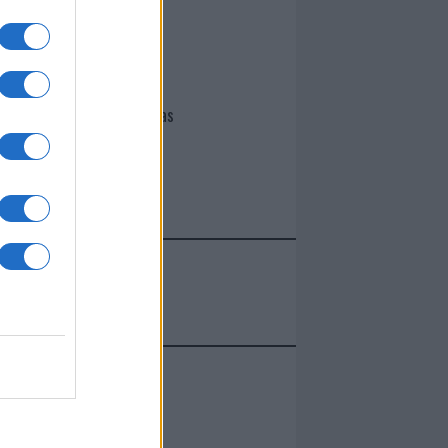
I nostri cari
Giovannimaria Cabras