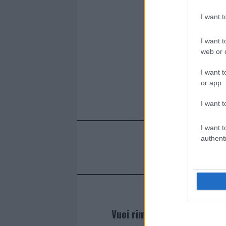
k
p
I want 
I want t
web or d
I want t
or app.
I want t
I want t
authenti
Vuoi rimanere sempre agg