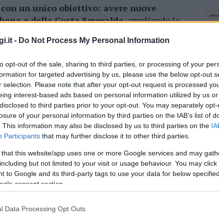
con un unico obiettivo: avere nuove
achena e della Costa Smeralda
, ampliando la
 di servizi innovativi. Come riporta l’Ansa:
i.it -
Do Not Process My Personal Information
eti, di iniziative da portare avanti- dice il
i giovani, attivare strategie di marketing
to opt-out of the sale, sharing to third parties, or processing of your per
 a visitare Arzachena, ma anche a crescere e a
formation for targeted advertising by us, please use the below opt-out s
r selection. Please note that after your opt-out request is processed y
eing interest-based ads based on personal information utilized by us or
are il nostro legame con questa Istituzione e
disclosed to third parties prior to your opt-out. You may separately opt-
o una mia maggiore presenza qui in Sardegna –
losure of your personal information by third parties on the IAB’s list of
. This information may also be disclosed by us to third parties on the
IA
 siamo qui per speculare ma per
Participants
that may further disclose it to other third parties.
 quello di promuovere Arzachena nel mondo
 that this website/app uses one or more Google services and may gath
including but not limited to your visit or usage behaviour. You may click 
 to Google and its third-party tags to use your data for below specifi
azionali?
ogle consent section.
 mese
cliccando
qui
l Data Processing Opt Outs
NEC