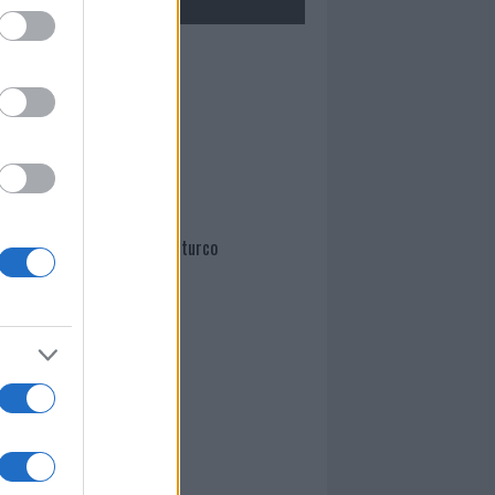
Mario Malu
Paolo Pinna
Martina Agostina Diturco
I nostri cari
I nostri cari