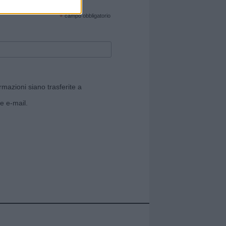
cate sul sito web!
*
campo obbligatorio
rmazioni siano trasferite a
e e-mail.