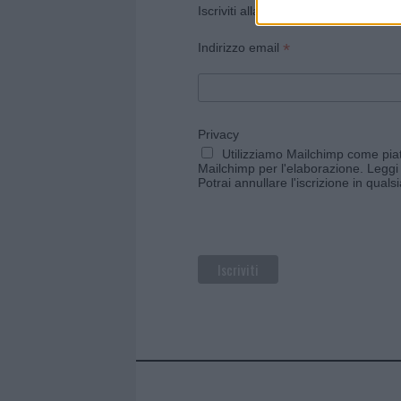
Iscriviti alla newsletter di Gallura O
*
Indirizzo email
Privacy
Utilizziamo Mailchimp come piatt
Mailchimp per l'elaborazione.
Leggi 
Potrai annullare l'iscrizione in qual