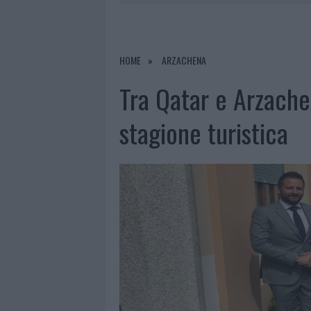
6 AGOSTO 2026
|
EVENTI IN GALLURA, DA JOVANO
6 AGOSTO 2026
|
LETTINI E ARREDI ABUSIVI SULLA
6 AGOSTO 2026
|
ALLARME TRUFFE A BERCHIDDA, 
HOME
ARZACHENA
6 AGOSTO 2026
|
NOTRE-DAME DE PARIS CONQUIST
Tra Qatar e Arzache
stagione turistica