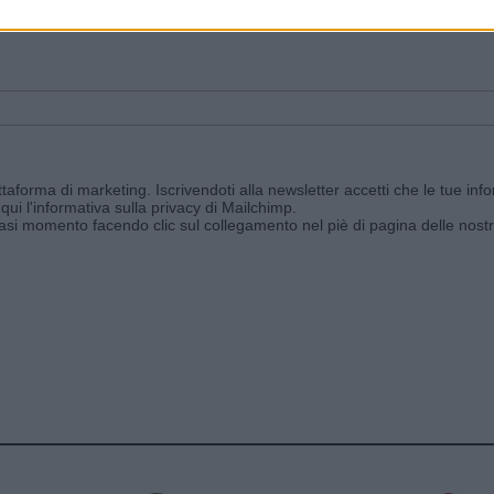
ggi e ricevi le nostre email periodiche contenenti le ultime notizie pubbli
aforma di marketing. Iscrivendoti alla newsletter accetti che le tue info
qui l'informativa sulla privacy di Mailchimp
.
siasi momento facendo clic sul collegamento nel piè di pagina delle nostr