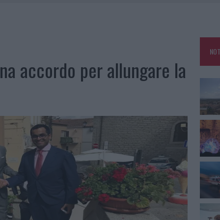
TTI ALLA ZUPPA GALLURESE: GLI APPUNTAMENTI DA NON PERDERE
 SPIAGGIA LIBERA, SEQUESTRI A OLBIA E ARZACHENA
FALSI INCARICATI BUSSANO ALLE PORTE
NOT
A OLBIA, LA PRIMA AL MOLO BRIN È UN SUCCESSO
na accordo per allungare la