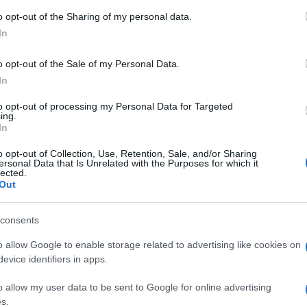
o opt-out of the Sharing of my personal data.
In
do nella sezione
Login
dal menù del sito o
o opt-out of the Sale of my Personal Data.
In
to opt-out of processing my Personal Data for Targeted
ing.
Roberto Ragnedda
In
o opt-out of Collection, Use, Retention, Sale, and/or Sharing
ersonal Data that Is Unrelated with the Purposes for which it
lected.
Out
consents
dente
Prossimo articolo
o allow Google to enable storage related to advertising like cookies on
evice identifiers in apps.
o allow my user data to be sent to Google for online advertising
s.