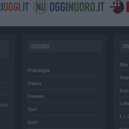
CATEGORIE
CO
Olbia
Prima pagina
Temp
Cronaca
Arza
Economia
La Ma
.com
Sport
S. T. 
Eventi