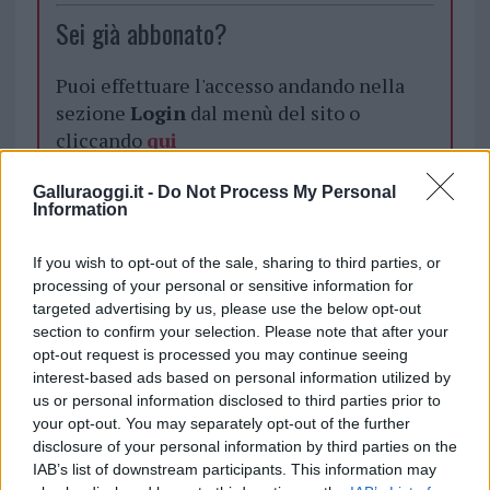
Sei già abbonato?
Puoi effettuare l'accesso andando nella
sezione
Login
dal menù del sito o
cliccando
qui
Galluraoggi.it -
Do Not Process My Personal
Information
TEMI:
Comune Arzachena
Notizie Arzachena
Notizie Gallura
Notizie Sardegna
If you wish to opt-out of the sale, sharing to third parties, or
Rifiuti Arzachena
Rifiuti Baja Sardinia
processing of your personal or sensitive information for
Rifiuti Poltu Quatu
targeted advertising by us, please use the below opt-out
section to confirm your selection. Please note that after your
opt-out request is processed you may continue seeing
Notizie in tempo reale?
interest-based ads based on personal information utilized by
Entra nel canale telegram di
us or personal information disclosed to third parties prior to
GalluraOggi.it
your opt-out. You may separately opt-out of the further
disclosure of your personal information by third parties on the
IAB’s list of downstream participants. This information may