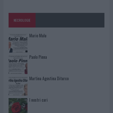
NECROLOGIE
Mario Malu
Paolo Pinna
Martina Agostina Diturco
I nostri cari