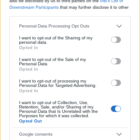
also be disclosed by us to third parties on the
IAB’s List of
Downstream Participants
that may further disclose it to other
Inviaci le tue segnalazioni,
third parties.
i tuoi video e le tue foto
Su WhatsApp al numero +39
Please note that this website/app uses one or more Google
Personal Data Processing Opt Outs
services and may gather and store information including but
345 356 7512
not limited to your visit or usage behaviour. You may click to
I want to opt-out of the Sharing of my
personal data.
grant or deny consent to Google and its third-party tags to
Opted In
use your data for below specified purposes in below Google
consent section.
I want to opt-out of the Sale of my
Personal Data.
Ricevi le nostre ultime news
Opted In
I want to opt-out of processing my
da
Google News
Personal Data for Targeted Advertising.
Opted In
I want to opt-out of Collection, Use,
Retention, Sale, and/or Sharing of my
Condividi l'articolo
Personal Data that Is Unrelated with the
Purposes for which it was collected.
F
T
Pi
W
S
Opted Out
a
w
n
h
h
Google consents