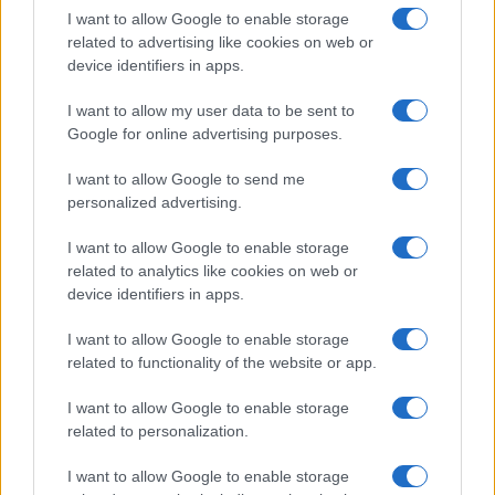
ce
it
te
at
a
Articolo precedente
I want to allow Google to enable storage
b
te
re
s
re
related to advertising like cookies on web or
Prossimo articolo
device identifiers in apps.
o
r
st
A
o
p
I want to allow my user data to be sent to
Google for online advertising purposes.
NOTIZIE RECENTI
k
p
I want to allow Google to send me
Incidente sulla strada provinciale ad Arzachena,
personalized advertising.
un ferito
I want to allow Google to enable storage
related to analytics like cookies on web or
device identifiers in apps.
Sangue, musica e solidarietà con Avis Olbia al
Delta Center
I want to allow Google to enable storage
related to functionality of the website or app.
Meteo Olbia 9 agosto, temperature in calo
I want to allow Google to enable storage
related to personalization.
I want to allow Google to enable storage
Salmo finisce in ospedale a Catania, ma il tour