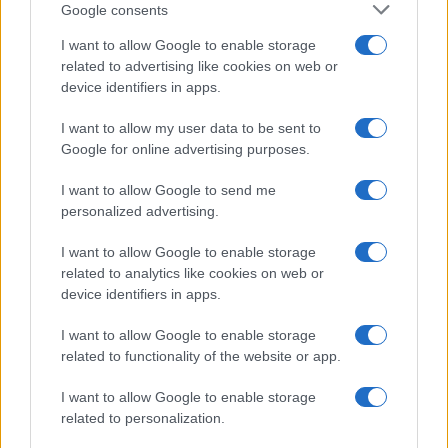
Google consents
I want to allow Google to enable storage
Olbia, divieto di sosta contro spaccio e degrado:
related to advertising like cookies on web or
esplode la protesta
device identifiers in apps.
I want to allow my user data to be sent to
Pausa caffè impeccabile: come scegliere la
Google for online advertising purposes.
soluzione ideale per la casa e l’ufficio
I want to allow Google to send me
personalized advertising.
Monte Pino, la fine di un lungo dolore: storia e
rinascita della strada che segnò la Gallura
I want to allow Google to enable storage
related to analytics like cookies on web or
device identifiers in apps.
Raid nelle campagne di Berchidda, rischio per
la rete elettrica
I want to allow Google to enable storage
related to functionality of the website or app.
I want to allow Google to enable storage
related to personalization.