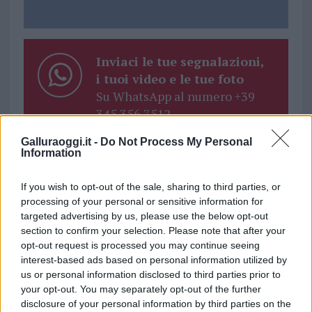
Inviaci le tue segnalazioni,
i tuoi video e le tue foto
Su WhatsApp al numero +39
345 356 7512
Galluraoggi.it -
Do Not Process My Personal
Information
If you wish to opt-out of the sale, sharing to third parties, or
Ricevi le nostre ultime news
processing of your personal or sensitive information for
targeted advertising by us, please use the below opt-out
da
Google News
section to confirm your selection. Please note that after your
opt-out request is processed you may continue seeing
interest-based ads based on personal information utilized by
us or personal information disclosed to third parties prior to
Condividi l'articolo
your opt-out. You may separately opt-out of the further
disclosure of your personal information by third parties on the