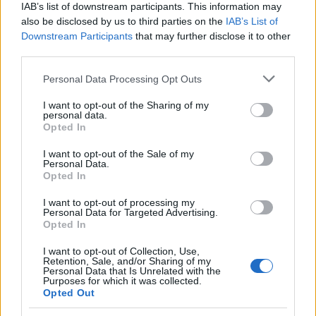
F
T
Pi
W
S
IAB’s list of downstream participants. This information may
a
w
n
h
h
also be disclosed by us to third parties on the
IAB’s List of
Downstream Participants
that may further disclose it to other
ce
it
te
at
a
Articolo precedente
third parties.
b
te
re
s
re
Prossimo articolo
Please note that this website/app uses one or more Google
Personal Data Processing Opt Outs
o
r
st
A
services and may gather and store information including but
not limited to your visit or usage behaviour. You may click to
I want to opt-out of the Sharing of my
o
p
personal data.
grant or deny consent to Google and its third-party tags to
NOTIZIE RECENTI
Opted In
k
p
use your data for below specified purposes in below Google
consent section.
I want to opt-out of the Sale of my
Personal Data.
Le previsioni meteo per il weekend a Olbia e in
Opted In
Gallura
I want to opt-out of processing my
Personal Data for Targeted Advertising.
Opted In
Michelle Hunziker in Gallura, bella anche dal
vivo: un amico vip svela come fa
I want to opt-out of Collection, Use,
Retention, Sale, and/or Sharing of my
Personal Data that Is Unrelated with the
Purposes for which it was collected.
Calangianus, dopo le polemiche il centro
Opted Out
accoglienza minori chiude