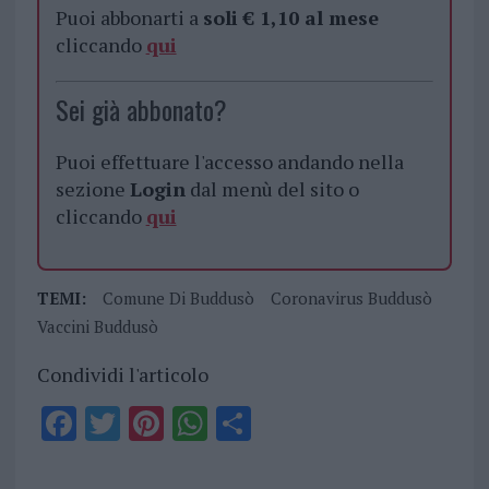
Puoi abbonarti a
soli € 1,10 al mese
cliccando
qui
Sei già abbonato?
Puoi effettuare l'accesso andando nella
sezione
Login
dal menù del sito o
cliccando
qui
TEMI:
Comune Di Buddusò
Coronavirus Buddusò
Vaccini Buddusò
Condividi l'articolo
F
T
Pi
W
S
a
w
n
h
h