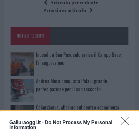
ce
it
te
at
a
Articolo precedente
b
te
re
s
re
Prossimo articolo
o
r
st
A
o
p
NOTIZIE RECENTI
k
p
Incendi, a San Pasquale arriva il Campo Base:
l’inaugurazione
Andrea Mura conquista Palau: grande
partecipazione per il suo racconto
Calangianus, allarme sul centro accoglienza
minori, Albieri: “Episodi gravissimi”
Galluraoggi.it -
Do Not Process My Personal
Information
Gallura, finti clienti svuotano le suite: furto da