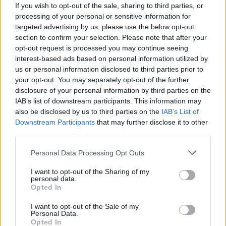
50mila nel resort
If you wish to opt-out of the sale, sharing to third parties, or
processing of your personal or sensitive information for
targeted advertising by us, please use the below opt-out
Meteo Olbia 7 agosto, sole e caldo tornano
section to confirm your selection. Please note that after your
protagonisti
opt-out request is processed you may continue seeing
interest-based ads based on personal information utilized by
us or personal information disclosed to third parties prior to
Test tunnel Olbia: rampe chiuse ancora fino a
your opt-out. You may separately opt-out of the further
fine agosto
disclosure of your personal information by third parties on the
IAB’s list of downstream participants. This information may
also be disclosed by us to third parties on the
IAB’s List of
Aggius conquista la classifica delle mete più
Downstream Participants
that may further disclose it to other
amate dell’estate 2026
third parties.
Please note that this website/app uses one or more Google
Personal Data Processing Opt Outs
services and may gather and store information including but
not limited to your visit or usage behaviour. You may click to
I want to opt-out of the Sharing of my
personal data.
grant or deny consent to Google and its third-party tags to
Opted In
use your data for below specified purposes in below Google
consent section.
I want to opt-out of the Sale of my
Personal Data.
Opted In