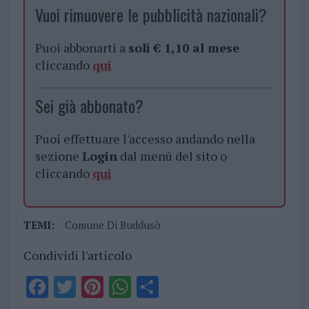
Vuoi rimuovere le pubblicità nazionali?
Puoi abbonarti a
soli € 1,10 al mese
cliccando
qui
Sei già abbonato?
Puoi effettuare l'accesso andando nella
sezione
Login
dal menù del sito o
cliccando
qui
TEMI:
Comune Di Buddusò
Condividi l'articolo
F
T
Pi
W
S
a
w
n
h
h