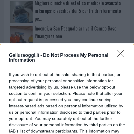
Migliori cliniche di estetica medicale avanzata
in Europa: classifica dei 5 centri di riferimento
pe…
Incendi, a San Pasquale arriva il Campo Base:
l’inaugurazione
Andrea Mura conquista Palau: grande
Galluraoggi.it -
Do Not Process My Personal
Information
partecipazione per il suo racconto
If you wish to opt-out of the sale, sharing to third parties, or
Calangianus, allarme sul centro accoglienza
processing of your personal or sensitive information for
minori, Albieri: “Episodi gravissimi”
targeted advertising by us, please use the below opt-out
section to confirm your selection. Please note that after your
opt-out request is processed you may continue seeing
interest-based ads based on personal information utilized by
us or personal information disclosed to third parties prior to
your opt-out. You may separately opt-out of the further
disclosure of your personal information by third parties on the
IAB’s list of downstream participants. This information may