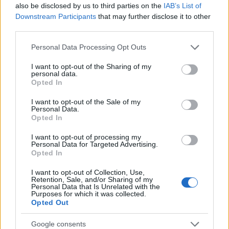
also be disclosed by us to third parties on the
IAB’s List of
Downstream Participants
that may further disclose it to other
third parties.
Please note that this website/app uses one or more Google
Personal Data Processing Opt Outs
NECROLOGIE
services and may gather and store information including but
not limited to your visit or usage behaviour. You may click to
I want to opt-out of the Sharing of my
personal data.
grant or deny consent to Google and its third-party tags to
Mario Malu
Opted In
use your data for below specified purposes in below Google
consent section.
I want to opt-out of the Sale of my
Personal Data.
Opted In
Paolo Pinna
I want to opt-out of processing my
Personal Data for Targeted Advertising.
Opted In
Martina Agostina Diturco
I want to opt-out of Collection, Use,
Retention, Sale, and/or Sharing of my
Personal Data that Is Unrelated with the
Purposes for which it was collected.
Opted Out
I nostri cari
Google consents