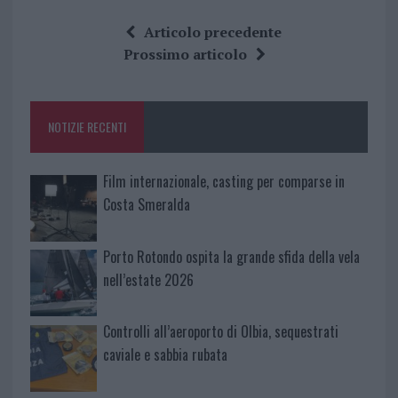
ce
it
te
at
a
Articolo precedente
b
te
re
s
re
Prossimo articolo
o
r
st
A
o
p
NOTIZIE RECENTI
k
p
Film internazionale, casting per comparse in
Costa Smeralda
Porto Rotondo ospita la grande sfida della vela
nell’estate 2026
Controlli all’aeroporto di Olbia, sequestrati
caviale e sabbia rubata