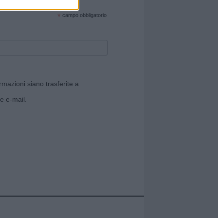
cate sul sito web!
*
campo obbligatorio
rmazioni siano trasferite a
e e-mail.