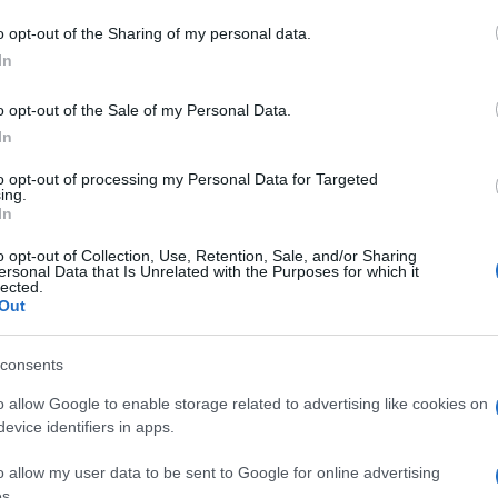
 Antonio Satta
o opt-out of the Sharing of my personal data.
In
o opt-out of the Sale of my Personal Data.
In
dente
Prossimo articolo
to opt-out of processing my Personal Data for Targeted
ing.
In
o opt-out of Collection, Use, Retention, Sale, and/or Sharing
ersonal Data that Is Unrelated with the Purposes for which it
lected.
Out
consents
o allow Google to enable storage related to advertising like cookies on
evice identifiers in apps.
o allow my user data to be sent to Google for online advertising
s.