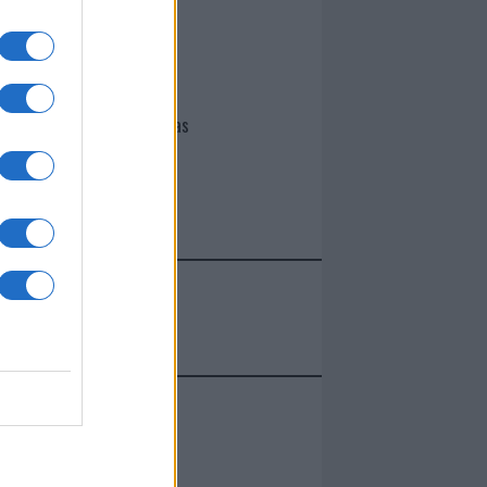
I nostri cari
Giovannimaria Cabras