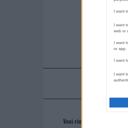
I want 
I want t
web or d
I want t
or app.
I want t
I want t
authenti
Vuoi rimanere sempre agg