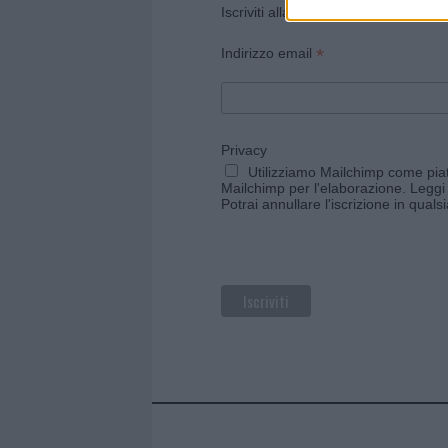
Iscriviti alla newsletter di Gallura O
*
Indirizzo email
Privacy
Utilizziamo Mailchimp come piatt
Mailchimp per l'elaborazione.
Leggi 
Potrai annullare l'iscrizione in qual