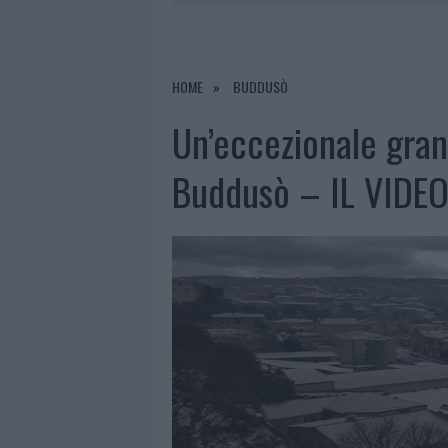
7 AGOSTO 2026
|
MIGLIORI CLINICHE DI ESTETICA 
PER I TRATTAMENTI LASER NON INVASIVI
HOME
BUDDUSÒ
6 AGOSTO 2026
|
INCENDI, A SAN PASQUALE ARRIV
Un’eccezionale gran
6 AGOSTO 2026
|
ANDREA MURA CONQUISTA PALAU
Buddusò – IL VIDE