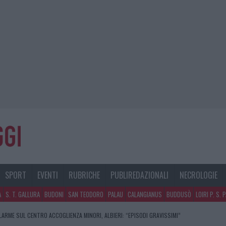
SPORT
EVENTI
RUBRICHE
PUBLIREDAZIONALI
NECROLOGIE
A
S. T. GALLURA
BUDONI
SAN TEODORO
PALAU
CALANGIANUS
BUDDUSÒ
LOIRI P. S. 
LARME SUL CENTRO ACCOGLIENZA MINORI, ALBIERI: “EPISODI GRAVISSIMI”
CLIENTI SVUOTANO LE SUITE: FURTO DA 50MILA NEL RESORT