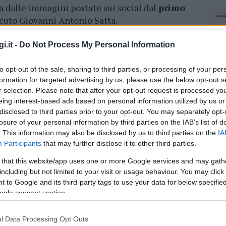
a dalle immagini postate sui social dal
primo
cuto Giovanni Antonio Satta.
i.it -
Do Not Process My Personal Information
 Satta
su Sabato 7 marzo 2020
to opt-out of the sale, sharing to third parties, or processing of your per
formation for targeted advertising by us, please use the below opt-out s
r selection. Please note that after your opt-out request is processed y
azionali?
eing interest-based ads based on personal information utilized by us or
disclosed to third parties prior to your opt-out. You may separately opt-
losure of your personal information by third parties on the IAB’s list of
 mese
cliccando
qui
. This information may also be disclosed by us to third parties on the
IA
Participants
that may further disclose it to other third parties.
 that this website/app uses one or more Google services and may gath
including but not limited to your visit or usage behaviour. You may click 
do nella sezione
Login
dal menù del sito o
 to Google and its third-party tags to use your data for below specifi
ogle consent section.
l Data Processing Opt Outs
NEC