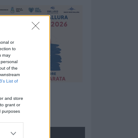
sonal or
ection to
ou may
 personal
out of the
 downstream
B’s List of
er and store
to grant or
ed purposes
ROLOGIE