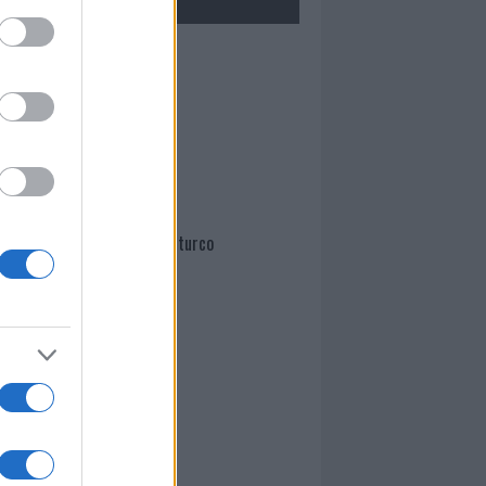
Mario Malu
Paolo Pinna
Martina Agostina Diturco
I nostri cari
I nostri cari