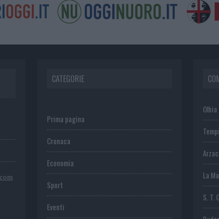
CATEGORIE
CO
Olbia
Prima pagina
Temp
Cronaca
Arza
Economia
La Ma
.com
Sport
S. T. 
Eventi