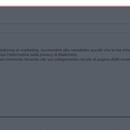
ggi e ricevi le nostre email periodiche contenenti le ultime notizie pubbli
aforma di marketing. Iscrivendoti alla newsletter accetti che le tue info
qui l'informativa sulla privacy di Mailchimp
.
siasi momento facendo clic sul collegamento nel piè di pagina delle nostr