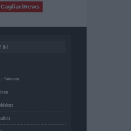
MUNI
io Pausania
chena
ddalena
Gallura