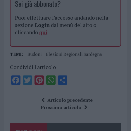
Sei già abbonato?
Puoi effettuare l'accesso andando nella
sezione
Login
dal menù del sito o
cliccando
qui
TEMI:
Budoni
Elezioni Regionali Sardegna
Condividi l'articolo
F
T
Pi
W
S
a
w
n
h
h
ce
it
te
at
a
Articolo precedente
b
te
re
s
re
Prossimo articolo
o
r
st
A
o
p