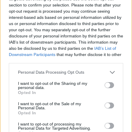
section to confirm your selection. Please note that after your
Controlli all’aeroporto di Olbia, sequestrati
opt-out request is processed you may continue seeing
interest-based ads based on personal information utilized by
caviale e sabbia rubata
us or personal information disclosed to third parties prior to
your opt-out. You may separately opt-out of the further
Migliori cliniche di estetica medicale avanzata
disclosure of your personal information by third parties on the
IAB’s list of downstream participants. This information may
in Europa: classifica dei 5 centri di riferimento
also be disclosed by us to third parties on the
IAB’s List of
pe…
Downstream Participants
that may further disclose it to other
third parties.
Please note that this website/app uses one or more Google
Personal Data Processing Opt Outs
services and may gather and store information including but
not limited to your visit or usage behaviour. You may click to
I want to opt-out of the Sharing of my
personal data.
grant or deny consent to Google and its third-party tags to
Opted In
use your data for below specified purposes in below Google
consent section.
I want to opt-out of the Sale of my
Personal Data.
Opted In
NECROLOGIE
I want to opt-out of processing my
Personal Data for Targeted Advertising.