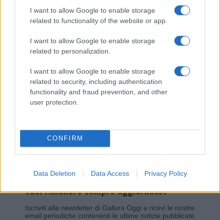
I want to allow Google to enable storage
related to functionality of the website or app.
Giovannimaria Cabras
I want to allow Google to enable storage
related to personalization.
I want to allow Google to enable storage
related to security, including authentication
functionality and fraud prevention, and other
user protection.
Invia un Comunicato Stampa
|
Pubblicità
|
Segnala
CONFIRM
Data Deletion
Data Access
Privacy Policy
Vuoi rimanere sempre aggiornato?
Iscriviti alla newsletter di Gallura Oggi e ricevi le nostre
email periodiche contenenti le ultime notizie pubblicate