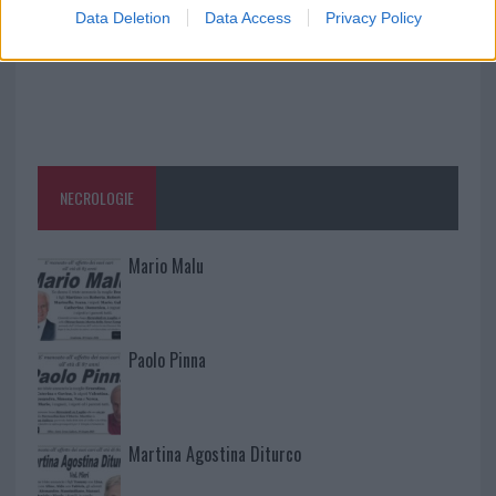
Data Deletion
Data Access
Privacy Policy
NECROLOGIE
Mario Malu
Paolo Pinna
Martina Agostina Diturco