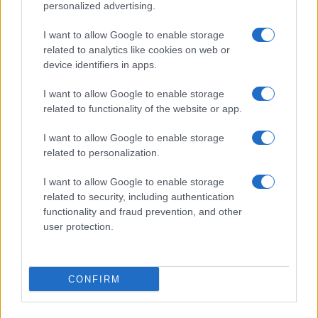
Incidente sulla provinciale 125, paura tra Olbia e
personalized advertising.
Arzachena
I want to allow Google to enable storage
related to analytics like cookies on web or
Incidente sulla strada provinciale ad Arzachena,
device identifiers in apps.
un ferito
I want to allow Google to enable storage
related to functionality of the website or app.
Sangue, musica e solidarietà con Avis Olbia al
I want to allow Google to enable storage
Delta Center
related to personalization.
I want to allow Google to enable storage
Meteo Olbia 9 agosto, temperature in calo
related to security, including authentication
functionality and fraud prevention, and other
user protection.
Salmo finisce in ospedale a Catania, ma il tour
va avanti: “Sicilia, ci sono”
CONFIRM