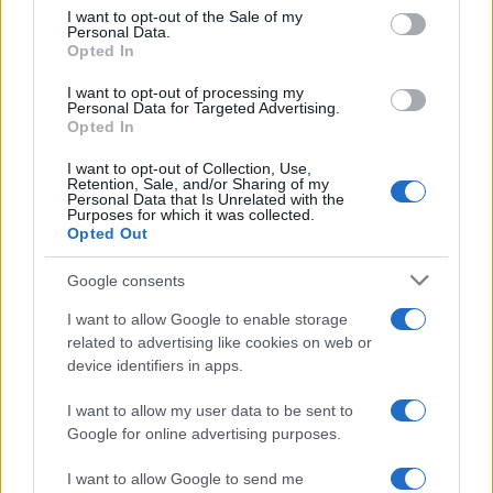
Condividi l'articolo
consent section.
I want to opt-out of the Sale of my
Personal Data.
F
T
Pi
W
S
Opted In
a
w
n
h
h
I want to opt-out of processing my
Personal Data for Targeted Advertising.
ce
it
te
at
a
Articolo precedente
Opted In
b
te
re
s
re
Prossimo articolo
I want to opt-out of Collection, Use,
o
r
st
A
Retention, Sale, and/or Sharing of my
Personal Data that Is Unrelated with the
Purposes for which it was collected.
o
p
Opted Out
NOTIZIE RECENTI
k
p
Google consents
Controlli rafforzati in Costa Smeralda, 20
I want to allow Google to enable storage
arresti e 135 denunce
related to advertising like cookies on web or
device identifiers in apps.
Tre milioni di euro dalla Provincia Gallura per
I want to allow my user data to be sent to
nuove aule nelle scuole di Olbia
Google for online advertising purposes.
I want to allow Google to send me