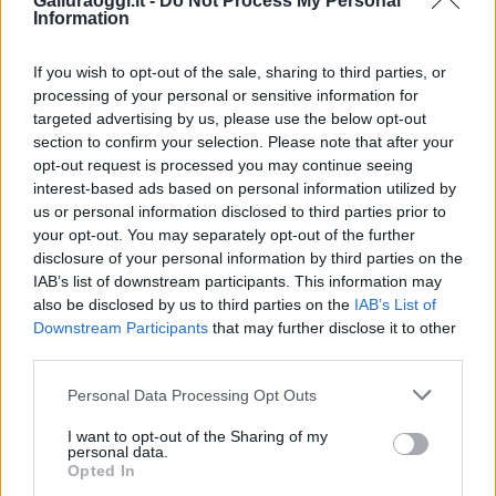
Galluraoggi.it -
Do Not Process My Personal
Entra nel canale telegram di
Information
GalluraOggi.it
If you wish to opt-out of the sale, sharing to third parties, or
processing of your personal or sensitive information for
targeted advertising by us, please use the below opt-out
Inviaci le tue segnalazioni,
section to confirm your selection. Please note that after your
opt-out request is processed you may continue seeing
i tuoi video e le tue foto
interest-based ads based on personal information utilized by
Su WhatsApp al numero +39
us or personal information disclosed to third parties prior to
345 356 7512
your opt-out. You may separately opt-out of the further
disclosure of your personal information by third parties on the
IAB’s list of downstream participants. This information may
also be disclosed by us to third parties on the
IAB’s List of
Downstream Participants
that may further disclose it to other
Ricevi le nostre ultime news
third parties.
Please note that this website/app uses one or more Google
Personal Data Processing Opt Outs
da
Google News
services and may gather and store information including but
not limited to your visit or usage behaviour. You may click to
I want to opt-out of the Sharing of my
personal data.
grant or deny consent to Google and its third-party tags to
Opted In
use your data for below specified purposes in below Google