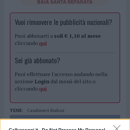
Vuoi rimuovere le pubblicità nazionali?
Puoi abbonarti a
soli € 1,10 al mese
cliccando
qui
Sei già abbonato?
Puoi effettuare l'accesso andando nella
sezione
Login
dal menù del sito o
cliccando
qui
TEMI:
Carabinieri Budoni
Notizie in tempo reale?