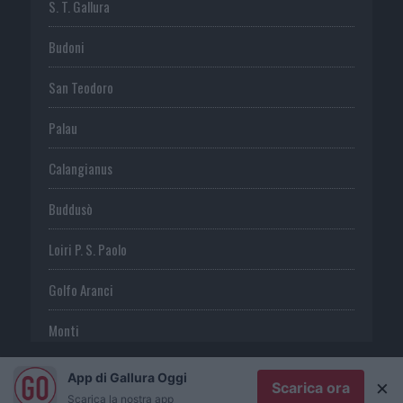
S. T. Gallura
Budoni
San Teodoro
Palau
Calangianus
Buddusò
Loiri P. S. Paolo
Golfo Aranci
Monti
Telti
App di Gallura Oggi
×
Scarica ora
Scarica la nostra app