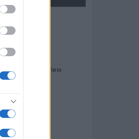
Mario Malu
Paolo Pinna
Martina Agostina Diturco
I nostri cari
I nostri cari