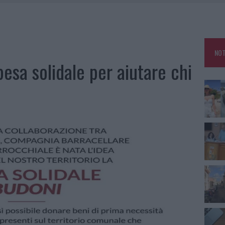
RO SPACCIO E DEGRADO: ESPLODE LA PROTESTA
SCEGLIERE LA SOLUZIONE IDEALE PER LA CASA E L’UFFICIO
GO DOLORE: STORIA E RINASCITA DELLA STRADA CHE SEGNÒ LA GALLURA
NOT
 BELLA ANCHE DAL VIVO: UN AMICO VIP SVELA COME FA
pesa solidale per aiutare chi