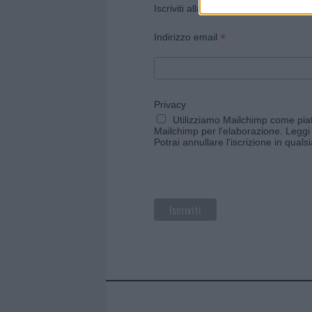
Iscriviti alla newsletter di Gallura O
*
Indirizzo email
Privacy
Utilizziamo Mailchimp come piatt
Mailchimp per l'elaborazione.
Leggi 
Potrai annullare l'iscrizione in qual