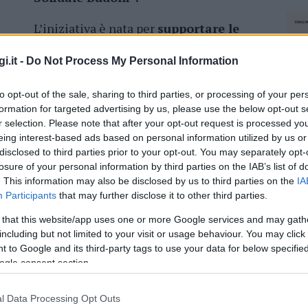
L’iniziativa è nata per
supportare le
famiglie e i singoli che stanno
attraversando momenti di grande
i.it -
Do Not Process My Personal Information
difficoltà
. Il Comune di Budoni rende
to opt-out of the sale, sharing to third parties, or processing of your per
dotazioni finanziarie, la Caritas parrocchiale,
formation for targeted advertising by us, please use the below opt-out s
umerevoli richieste di beni di prima
r selection. Please note that after your opt-out request is processed y
che perverranno.
eing interest-based ads based on personal information utilized by us or
disclosed to third parties prior to your opt-out. You may separately opt-
rà possibile donare beni di prima necessità
losure of your personal information by third parties on the IAB’s list of
i sul territorio comunale che esporranno il
. This information may also be disclosed by us to third parties on the
IA
I”
. A fine giornata la compagnia barracellare si
Participants
that may further disclose it to other third parties.
e verrà consegnata alla Caritas parrocchiale e
 that this website/app uses one or more Google services and may gath
including but not limited to your visit or usage behaviour. You may click 
 to Google and its third-party tags to use your data for below specifi
fettuate ai seguenti numeri dedicati:
ogle consent section.
1354380
l Data Processing Opt Outs
NEC