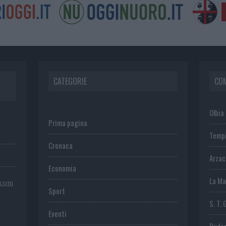
CATEGORIE
CO
Olbia
Prima pagina
Temp
Cronaca
Arza
Economia
La Ma
.com
Sport
S. T. 
Eventi