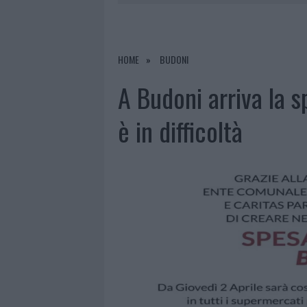
7 AGOSTO 2026
|
OLBIA, DIVIETO DI SOSTA CONT
7 AGOSTO 2026
|
PAUSA CAFFÈ IMPECCABILE: COME 
7 AGOSTO 2026
|
MONTE PINO, LA FINE DI UN LUN
HOME
BUDONI
7 AGOSTO 2026
|
MICHELLE HUNZIKER IN GALLURA,
A Budoni arriva la s
è in difficoltà