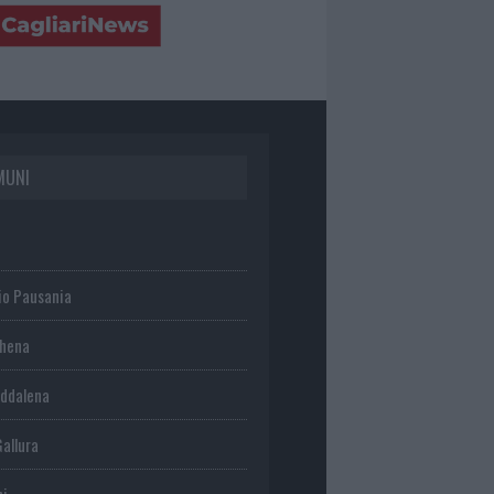
MUNI
io Pausania
chena
ddalena
Gallura