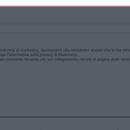
ggi e ricevi le nostre email periodiche contenenti le ultime notizie pubbli
aforma di marketing. Iscrivendoti alla newsletter accetti che le tue info
qui l'informativa sulla privacy di Mailchimp
.
siasi momento facendo clic sul collegamento nel piè di pagina delle nostr