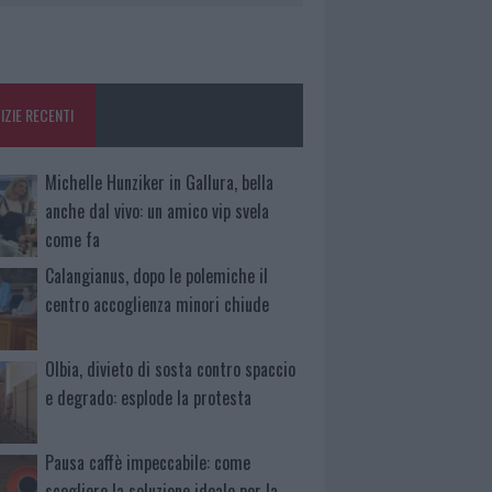
IZIE RECENTI
Michelle Hunziker in Gallura, bella
anche dal vivo: un amico vip svela
come fa
Calangianus, dopo le polemiche il
centro accoglienza minori chiude
Olbia, divieto di sosta contro spaccio
e degrado: esplode la protesta
Pausa caffè impeccabile: come
scegliere la soluzione ideale per la