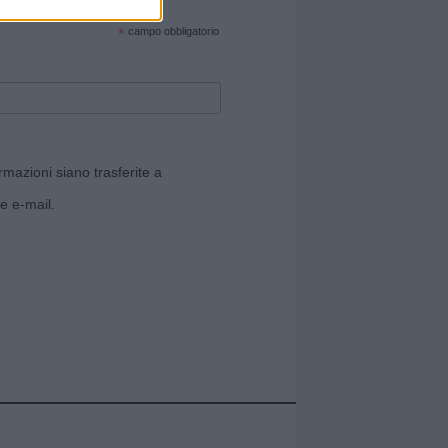
cate sul sito web!
*
campo obbligatorio
rmazioni siano trasferite a
e e-mail.