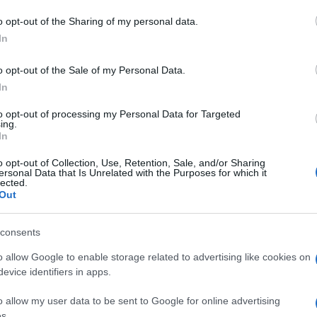
o opt-out of the Sharing of my personal data.
In
eale?
o opt-out of the Sale of my Personal Data.
gram di GalluraOggi.it
In
to opt-out of processing my Personal Data for Targeted
ing.
In
lazioni, i tuoi video e le tue foto
o opt-out of Collection, Use, Retention, Sale, and/or Sharing
ersonal Data that Is Unrelated with the Purposes for which it
ro +39 345 356 7512
lected.
Out
consents
ime news da
Google News
o allow Google to enable storage related to advertising like cookies on
evice identifiers in apps.
o allow my user data to be sent to Google for online advertising
s.