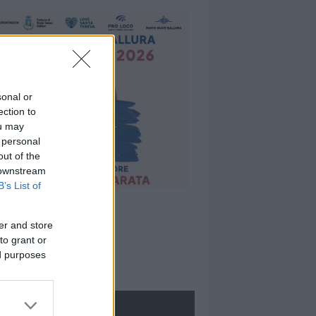
sonal or
ection to
ou may
 personal
out of the
 downstream
B’s List of
er and store
to grant or
ed purposes
ROLOGIE