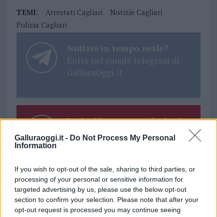
TEMI:
Arrestati Cagliari
Notizie Cagliari
Polizia Cagliari
Notizie in tempo reale?
Entra nel canale telegram di
GalluraOggi.it
Inviaci le tue segnalazioni,
i tuoi video e le tue foto
Galluraoggi.it -
Do Not Process My Personal
Su WhatsApp al numero +39
Information
345 356 7512
If you wish to opt-out of the sale, sharing to third parties, or
processing of your personal or sensitive information for
targeted advertising by us, please use the below opt-out
section to confirm your selection. Please note that after your
opt-out request is processed you may continue seeing
Ricevi le nostre ultime news