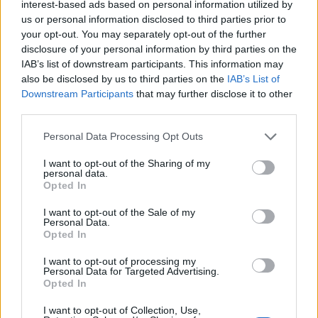
interest-based ads based on personal information utilized by
us or personal information disclosed to third parties prior to
da
Google News
your opt-out. You may separately opt-out of the further
disclosure of your personal information by third parties on the
IAB’s list of downstream participants. This information may
also be disclosed by us to third parties on the
IAB’s List of
Condividi l'articolo
Downstream Participants
that may further disclose it to other
third parties.
F
T
Pi
W
S
a
w
n
h
h
Please note that this website/app uses one or more Google
Personal Data Processing Opt Outs
services and may gather and store information including but
ce
it
te
at
a
not limited to your visit or usage behaviour. You may click to
I want to opt-out of the Sharing of my
Articolo precedente
personal data.
grant or deny consent to Google and its third-party tags to
b
te
re
s
re
Prossimo articolo
Opted In
use your data for below specified purposes in below Google
o
r
st
A
consent section.
I want to opt-out of the Sale of my
Personal Data.
o
p
Opted In
NOTIZIE RECENTI
k
p
I want to opt-out of processing my
Personal Data for Targeted Advertising.
Opted In
Michelle Hunziker in Gallura, bella anche dal
vivo: un amico vip svela come fa
I want to opt-out of Collection, Use,