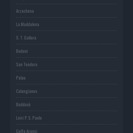
Arzachena
La Maddalena
S. T. Gallura
Budoni
San Teodoro
Palau
Calangianus
Buddusò
Loiri P. S. Paolo
Golfo Aranci