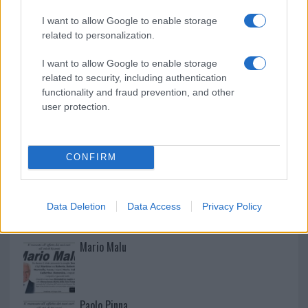
Monte Pino, via i cancelli del cantiere: la Gallura
I want to allow Google to enable storage
ritrova la strada
related to personalization.
I want to allow Google to enable storage
related to security, including authentication
functionality and fraud prevention, and other
user protection.
CONFIRM
NECROLOGIE
Data Deletion
Data Access
Privacy Policy
Mario Malu
Paolo Pinna