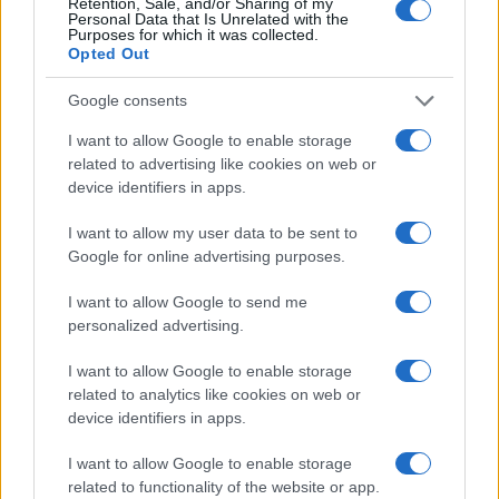
Retention, Sale, and/or Sharing of my
Personal Data that Is Unrelated with the
Purposes for which it was collected.
Calangianus, dopo le polemiche il centro
Opted Out
accoglienza minori chiude
Google consents
Olbia, divieto di sosta contro spaccio e degrado:
I want to allow Google to enable storage
related to advertising like cookies on web or
esplode la protesta
device identifiers in apps.
Pausa caffè impeccabile: come scegliere la
I want to allow my user data to be sent to
Google for online advertising purposes.
soluzione ideale per la casa e l’ufficio
I want to allow Google to send me
Monte Pino, la fine di un lungo dolore: storia e
personalized advertising.
rinascita della strada che segnò la Gallura
I want to allow Google to enable storage
related to analytics like cookies on web or
device identifiers in apps.
Raid nelle campagne di Berchidda, rischio per
la rete elettrica
I want to allow Google to enable storage
related to functionality of the website or app.