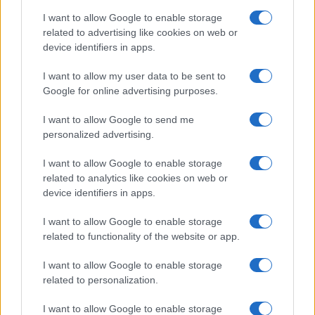
del fuoco
I want to allow Google to enable storage
related to advertising like cookies on web or
Meteo Olbia 6 agosto, migliora il tempo in
device identifiers in apps.
Gallura
I want to allow my user data to be sent to
Google for online advertising purposes.
Incidente Olbia, poliziotto in vacanza salva 6
persone: due bimbi tra i feriti
I want to allow Google to send me
personalized advertising.
Red Valley Festival, musica no-stop a Olbia fino
I want to allow Google to enable storage
alle 5
related to analytics like cookies on web or
device identifiers in apps.
I want to allow Google to enable storage
related to functionality of the website or app.
I want to allow Google to enable storage
related to personalization.
I want to allow Google to enable storage