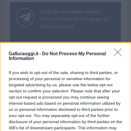
Notizie in tempo reale?
Entra nel canale telegram di
GalluraOggi.it
Galluraoggi.it -
Do Not Process My Personal
Information
Ricevi le nostre ultime news
If you wish to opt-out of the sale, sharing to third parties, or
da
Google News
processing of your personal or sensitive information for
targeted advertising by us, please use the below opt-out
section to confirm your selection. Please note that after your
Condividi l'articolo
opt-out request is processed you may continue seeing
interest-based ads based on personal information utilized by
F
T
Pi
W
S
us or personal information disclosed to third parties prior to
your opt-out. You may separately opt-out of the further
a
w
n
h
h
disclosure of your personal information by third parties on the
ce
it
te
at
a
IAB’s list of downstream participants. This information may