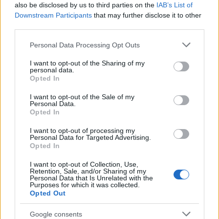
Articolo precedente
also be disclosed by us to third parties on the
IAB’s List of
b
te
re
s
re
Prossimo articolo
Downstream Participants
that may further disclose it to other
o
r
st
A
third parties.
o
p
Please note that this website/app uses one or more Google
Personal Data Processing Opt Outs
NOTIZIE RECENTI
services and may gather and store information including but
k
p
not limited to your visit or usage behaviour. You may click to
I want to opt-out of the Sharing of my
personal data.
grant or deny consent to Google and its third-party tags to
Opted In
“Sul filo del discorso”: sold out ad Olbia per il
use your data for below specified purposes in below Google
reading su Atzeni
consent section.
I want to opt-out of the Sale of my
Personal Data.
Opted In
La Maddalena, festa per i 30 anni del Diving
I want to opt-out of processing my
center di Tegge
Personal Data for Targeted Advertising.
Opted In
Esce di strada con l’auto ad Arzachena: ferito il
I want to opt-out of Collection, Use,
Retention, Sale, and/or Sharing of my
conducente
Personal Data that Is Unrelated with the
Purposes for which it was collected.
Opted Out
Turiste si perdono a Tavolara: salvate dai vigili
Google consents