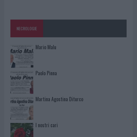
NECROLOGIE
Mario Malu
Paolo Pinna
Martina Agostina Diturco
I nostri cari