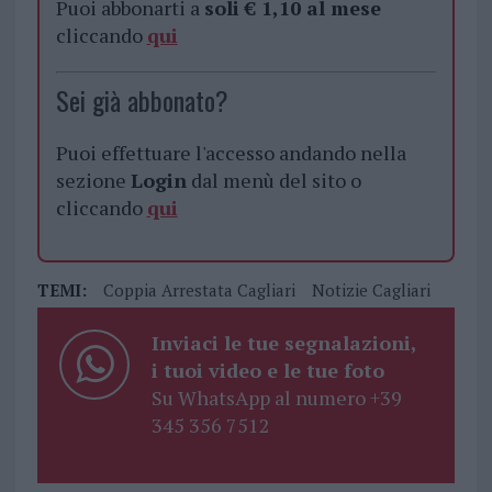
Puoi abbonarti a
soli € 1,10 al mese
cliccando
qui
Sei già abbonato?
Puoi effettuare l'accesso andando nella
sezione
Login
dal menù del sito o
cliccando
qui
TEMI:
Coppia Arrestata Cagliari
Notizie Cagliari
Inviaci le tue segnalazioni,
i tuoi video e le tue foto
Su WhatsApp al numero +39
345 356 7512