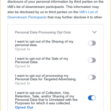
disclosure of your personal information by third parties on the
IAB’s list of downstream participants. This information may
also be disclosed by us to third parties on the
IAB’s List of
Downstream Participants
that may further disclose it to other
third parties.
Please note that this website/app uses one or more Google
Personal Data Processing Opt Outs
services and may gather and store information including but
not limited to your visit or usage behaviour. You may click to
I want to opt-out of the Sharing of my
NECROLOGIE
personal data.
grant or deny consent to Google and its third-party tags to
Opted In
use your data for below specified purposes in below Google
consent section.
Mario Malu
I want to opt-out of the Sale of my
Personal Data.
Opted In
I want to opt-out of processing my
Paolo Pinna
Personal Data for Targeted Advertising.
Opted In
I want to opt-out of Collection, Use,
Retention, Sale, and/or Sharing of my
Martina Agostina Diturco
Personal Data that Is Unrelated with the
Purposes for which it was collected.
Opted Out