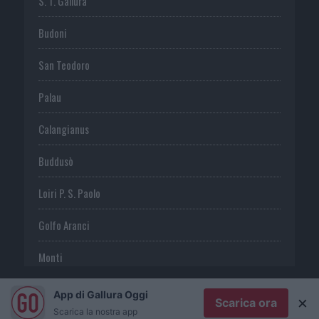
S. T. Gallura
Budoni
San Teodoro
Palau
Calangianus
Buddusò
Loiri P. S. Paolo
Golfo Aranci
Monti
Telti
App di Gallura Oggi
×
Scarica ora
Scarica la nostra app