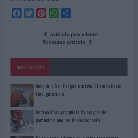
F
T
Pi
W
S
a
w
n
h
h
ce
it
te
at
a
Articolo precedente
b
te
re
s
re
Prossimo articolo
o
r
st
A
o
p
NOTIZIE RECENTI
k
p
Incendi, a San Pasquale arriva il Campo Base:
l’inaugurazione
Andrea Mura conquista Palau: grande
partecipazione per il suo racconto