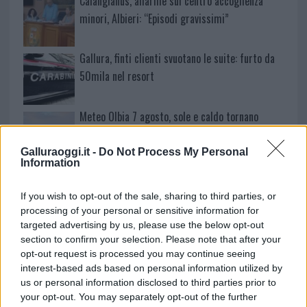
Calangianus, allarme sul centro accoglienza
minori, Albieri: “Episodi gravissimi”
Gallura, finti clienti svuotano le suite: furto da
50mila nel resort
Meteo Olbia 7 agosto, sole e caldo tornano
protagonisti
Galluraoggi.it -
Do Not Process My Personal
Information
Test tunnel Olbia: rampe chiuse ancora fino a
fine agosto
If you wish to opt-out of the sale, sharing to third parties, or
processing of your personal or sensitive information for
targeted advertising by us, please use the below opt-out
Aggius conquista la classifica delle mete più
section to confirm your selection. Please note that after your
amate dell’estate 2026
opt-out request is processed you may continue seeing
interest-based ads based on personal information utilized by
us or personal information disclosed to third parties prior to
your opt-out. You may separately opt-out of the further