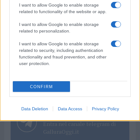
I want to allow Google to enable storage
cliccando
qui
related to functionality of the website or app.
I want to allow Google to enable storage
TEMI:
Autorizzazioni Cala Coticcio
related to personalization.
Ente Parco La Maddalena
Notizie La Maddalena
I want to allow Google to enable storage
Parco Nazionale La Maddalena
related to security, including authentication
functionality and fraud prevention, and other
Inviaci le tue segnalazioni,
user protection.
i tuoi video e le tue foto
Su WhatsApp al numero +39
345 356 7512
CONFIRM
Data Deletion
Data Access
Privacy Policy
Notizie in tempo reale?
Entra nel canale telegram di
GalluraOggi.it