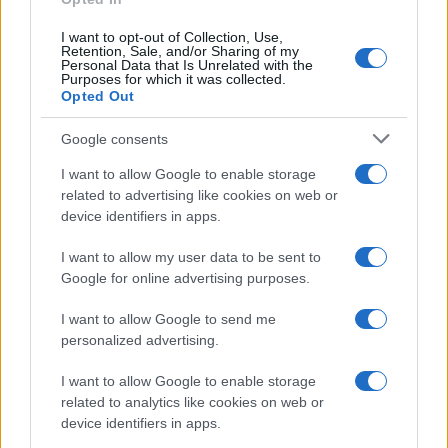
I want to opt-out of Collection, Use,
Retention, Sale, and/or Sharing of my
Personal Data that Is Unrelated with the
Purposes for which it was collected.
Opted Out
Google consents
I want to allow Google to enable storage
related to advertising like cookies on web or
device identifiers in apps.
Vuoi rimuovere le pubblicità nazionali?
I want to allow my user data to be sent to
Google for online advertising purposes.
Puoi abbonarti a
soli € 1,10 al mese
cliccando
qui
I want to allow Google to send me
personalized advertising.
Sei già abbonato?
I want to allow Google to enable storage
related to analytics like cookies on web or
Puoi effettuare l'accesso andando nella
device identifiers in apps.
sezione
Login
dal menù del sito o