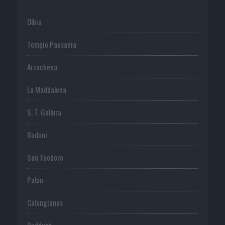
Olbia
Tempio Pausania
Arzachena
La Maddalena
S. T. Gallura
Budoni
San Teodoro
Palau
Calangianus
Buddusò