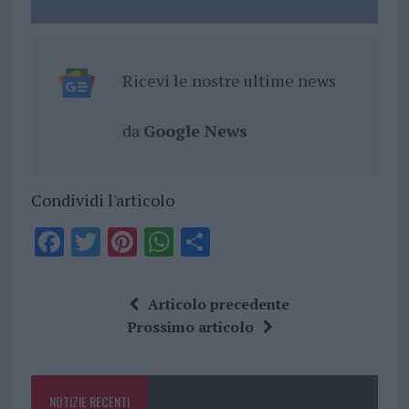
Ricevi le nostre ultime news
da
Google News
Condividi l'articolo
F
T
Pi
W
S
a
w
n
h
h
ce
it
te
at
a
Articolo precedente
b
te
re
s
re
Prossimo articolo
o
r
st
A
o
p
NOTIZIE RECENTI