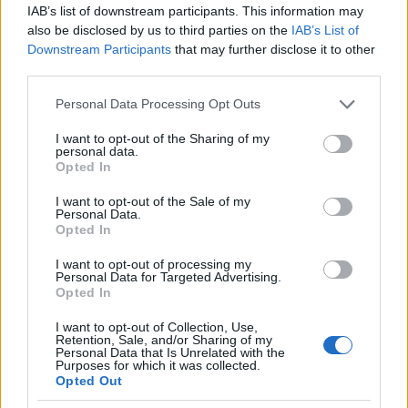
F
T
Pi
W
S
IAB’s list of downstream participants. This information may
a
w
n
h
h
also be disclosed by us to third parties on the
IAB’s List of
Downstream Participants
that may further disclose it to other
ce
it
te
at
a
third parties.
Articolo precedente
b
te
re
s
re
Prossimo articolo
Please note that this website/app uses one or more Google
Personal Data Processing Opt Outs
o
r
st
A
services and may gather and store information including but
not limited to your visit or usage behaviour. You may click to
I want to opt-out of the Sharing of my
o
p
personal data.
grant or deny consent to Google and its third-party tags to
Opted In
NOTIZIE RECENTI
k
p
use your data for below specified purposes in below Google
consent section.
I want to opt-out of the Sale of my
Personal Data.
Auto prende fuoco sulla strada statale 125 a
Opted In
Olbia, cosa è successo
I want to opt-out of processing my
Personal Data for Targeted Advertising.
Opted In
Incidente sulla 125 a Olbia, due auto coinvolte:
danni ingenti
I want to opt-out of Collection, Use,
Retention, Sale, and/or Sharing of my
Personal Data that Is Unrelated with the
Purposes for which it was collected.
Auto finisce contro un muretto, un ferito ad
Opted Out
Arzachena