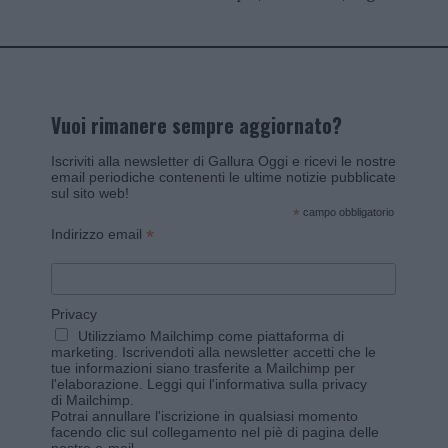
Vuoi rimanere sempre aggiornato?
Iscriviti alla newsletter di Gallura Oggi e ricevi le nostre
email periodiche contenenti le ultime notizie pubblicate
sul sito web!
*
campo obbligatorio
*
Indirizzo email
Privacy
Utilizziamo Mailchimp come piattaforma di
marketing. Iscrivendoti alla newsletter accetti che le
tue informazioni siano trasferite a Mailchimp per
l'elaborazione.
Leggi qui l'informativa sulla privacy
di Mailchimp
.
Potrai annullare l'iscrizione in qualsiasi momento
facendo clic sul collegamento nel piè di pagina delle
nostre e-mail.