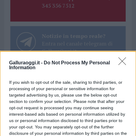
345 356 7512
Notizie in tempo reale?
Entra nel canale telegram di
GalluraOggi.it
Galluraoggi.it -
Do Not Process My Personal
Information
If you wish to opt-out of the sale, sharing to third parties, or
Ricevi le nostre ultime news
processing of your personal or sensitive information for
targeted advertising by us, please use the below opt-out
section to confirm your selection. Please note that after your
da
Google News
opt-out request is processed you may continue seeing
interest-based ads based on personal information utilized by
us or personal information disclosed to third parties prior to
Condividi l'articolo
your opt-out. You may separately opt-out of the further
disclosure of your personal information by third parties on the