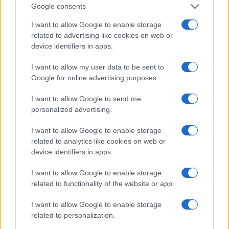
Google consents
I want to allow Google to enable storage
Incidente a Baia Sardinia, scontro tra auto e
related to advertising like cookies on web or
moto: un ferito
device identifiers in apps.
I want to allow my user data to be sent to
Olbia, le previsioni meteo per lunedì 10 agosto
Google for online advertising purposes.
2026
I want to allow Google to send me
personalized advertising.
Le ultime offerte di lavoro a Olbia e in Gallura
I want to allow Google to enable storage
related to analytics like cookies on web or
device identifiers in apps.
Cumuli di rifiuti a Santa Teresa Gallura, la
segnalazione dei residenti
I want to allow Google to enable storage
related to functionality of the website or app.
I want to allow Google to enable storage
related to personalization.