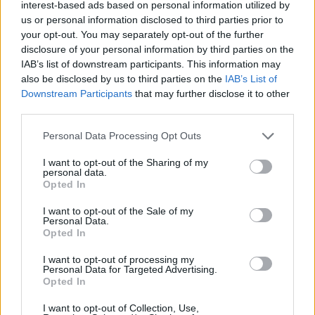
interest-based ads based on personal information utilized by
us or personal information disclosed to third parties prior to
Andrea Mura conquista Palau: grande
your opt-out. You may separately opt-out of the further
partecipazione per il suo racconto
disclosure of your personal information by third parties on the
IAB’s list of downstream participants. This information may
also be disclosed by us to third parties on the
IAB’s List of
Calangianus, allarme sul centro accoglienza
Downstream Participants
that may further disclose it to other
minori, Albieri: “Episodi gravissimi”
third parties.
Please note that this website/app uses one or more Google
Personal Data Processing Opt Outs
Gallura, finti clienti svuotano le suite: furto da
services and may gather and store information including but
not limited to your visit or usage behaviour. You may click to
I want to opt-out of the Sharing of my
50mila nel resort
personal data.
grant or deny consent to Google and its third-party tags to
Opted In
use your data for below specified purposes in below Google
Meteo Olbia 7 agosto, sole e caldo tornano
consent section.
I want to opt-out of the Sale of my
Personal Data.
protagonisti
Opted In
I want to opt-out of processing my
Test tunnel Olbia: rampe chiuse ancora fino a
Personal Data for Targeted Advertising.
Opted In
fine agosto
I want to opt-out of Collection, Use,