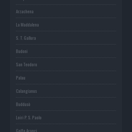
Arzachena
La Maddalena
S. T. Gallura
Budoni
San Teodoro
Palau
Calangianus
Buddusò
Loiri P. S. Paolo
Golfo Aranci