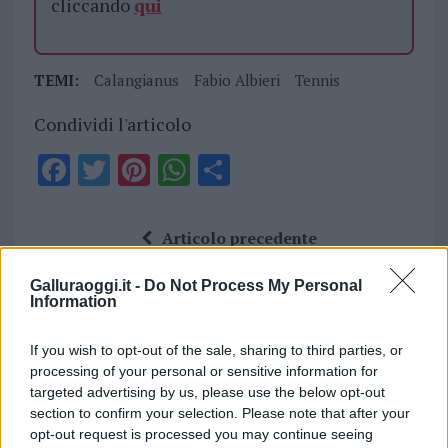
cliccando
qui
TEMI:
Calangianus
Fabio Albieri
Tennis
Condividi l'articolo
F
T
Pi
W
S
a
w
n
h
h
ce
it
te
at
a
Articolo precedente
b
te
re
s
re
Prossimo articolo
Galluraoggi.it -
Do Not Process My Personal
o
r
st
A
Information
o
p
NOTIZIE RECENTI
k
p
If you wish to opt-out of the sale, sharing to third parties, or
processing of your personal or sensitive information for
targeted advertising by us, please use the below opt-out
Incendi, a San Pasquale arriva il Campo Base:
section to confirm your selection. Please note that after your
l’inaugurazione
opt-out request is processed you may continue seeing