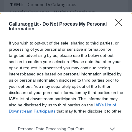
TEMI:
Comune Di Calangianus
Lavori Calangianus
Notizie Calangianus
Sicurezza Calangianus
Galluraoggi.it -
Do Not Process My Personal
Sicurezza Stradale Calangianus
Information
Notizie in tempo reale?
If you wish to opt-out of the sale, sharing to third parties, or
Entra nel canale telegram di
processing of your personal or sensitive information for
GalluraOggi.it
targeted advertising by us, please use the below opt-out
section to confirm your selection. Please note that after your
opt-out request is processed you may continue seeing
interest-based ads based on personal information utilized by
us or personal information disclosed to third parties prior to
Inviaci le tue segnalazioni,
your opt-out. You may separately opt-out of the further
i tuoi video e le tue foto
disclosure of your personal information by third parties on the
IAB’s list of downstream participants. This information may
Su WhatsApp al numero +39
also be disclosed by us to third parties on the
IAB’s List of
345 356 7512
Downstream Participants
that may further disclose it to other
third parties.
Please note that this website/app uses one or more Google
Personal Data Processing Opt Outs