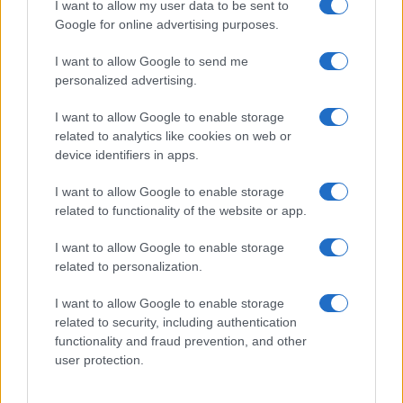
I want to allow my user data to be sent to
Delta Center
Google for online advertising purposes.
I want to allow Google to send me
Meteo Olbia 9 agosto, temperature in calo
personalized advertising.
I want to allow Google to enable storage
related to analytics like cookies on web or
Salmo finisce in ospedale a Catania, ma il tour
device identifiers in apps.
va avanti: “Sicilia, ci sono”
I want to allow Google to enable storage
related to functionality of the website or app.
Jovanotti, Gabry Ponte e Alfa: Olbia ombelico del
mondo per una notte
I want to allow Google to enable storage
related to personalization.
Giorgia Meloni a La Maddalena, la vicesindaco:
I want to allow Google to enable storage
related to security, including authentication
“Orgoglio e discrezione per visita privata̶…
functionality and fraud prevention, and other
user protection.
Incendio nella notte a Olbia, a fuoco due furgoni