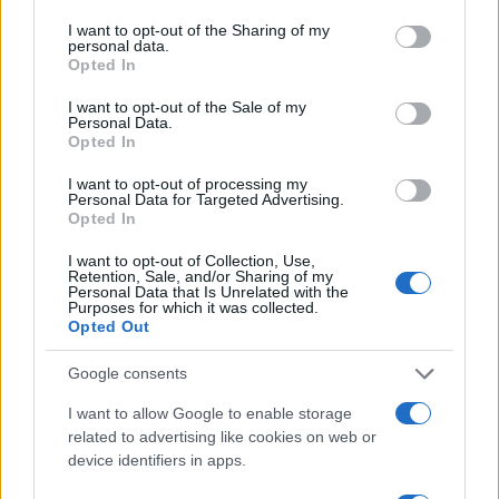
services and may gather and store information including but
not limited to your visit or usage behaviour. You may click to
I want to opt-out of the Sharing of my
Ricevi le nostre ultime news
personal data.
grant or deny consent to Google and its third-party tags to
Opted In
use your data for below specified purposes in below Google
da
Google News
consent section.
I want to opt-out of the Sale of my
Personal Data.
Opted In
Condividi l'articolo
I want to opt-out of processing my
Personal Data for Targeted Advertising.
Opted In
F
T
Pi
W
S
a
w
n
h
h
I want to opt-out of Collection, Use,
Retention, Sale, and/or Sharing of my
ce
it
te
at
a
Personal Data that Is Unrelated with the
Articolo precedente
Purposes for which it was collected.
Opted Out
b
te
re
s
re
Prossimo articolo
o
r
st
A
Google consents
o
p
I want to allow Google to enable storage
NOTIZIE RECENTI
k
p
related to advertising like cookies on web or
device identifiers in apps.
Sangue, musica e solidarietà con Avis Olbia al