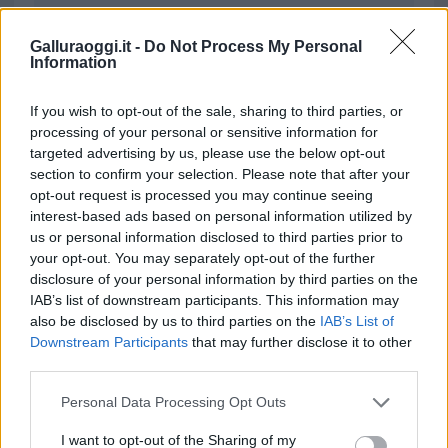
da
Google News
Galluraoggi.it -
Do Not Process My Personal
Information
Condividi l'articolo
If you wish to opt-out of the sale, sharing to third parties, or
F
T
Pi
W
S
processing of your personal or sensitive information for
targeted advertising by us, please use the below opt-out
a
w
n
h
h
section to confirm your selection. Please note that after your
ce
it
te
at
a
opt-out request is processed you may continue seeing
Articolo precedente
interest-based ads based on personal information utilized by
b
te
re
s
re
Prossimo articolo
us or personal information disclosed to third parties prior to
o
r
st
A
your opt-out. You may separately opt-out of the further
disclosure of your personal information by third parties on the
o
p
IAB’s list of downstream participants. This information may
NOTIZIE RECENTI
k
p
also be disclosed by us to third parties on the
IAB’s List of
Downstream Participants
that may further disclose it to other
third parties.
Pausa caffè impeccabile: come scegliere la
Please note that this website/app uses one or more Google
soluzione ideale per la casa e l’ufficio
Personal Data Processing Opt Outs
services and may gather and store information including but
not limited to your visit or usage behaviour. You may click to
I want to opt-out of the Sharing of my