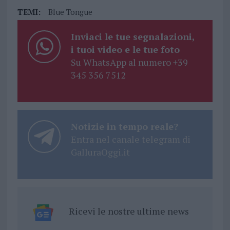
TEMI:
Blue Tongue
Inviaci le tue segnalazioni,
i tuoi video e le tue foto
Su WhatsApp al numero +39
345 356 7512
Notizie in tempo reale?
Entra nel canale telegram di
GalluraOggi.it
Ricevi le nostre ultime news