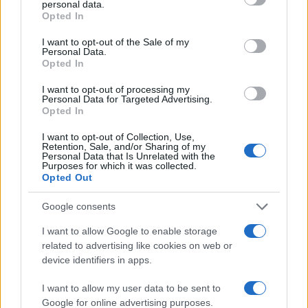
personal data.
Monte Pino, la fine di un lungo dolore: storia e
grant or deny consent to Google and its third-party tags to
Opted In
use your data for below specified purposes in below Google
rinascita della strada che segnò la Gallura
consent section.
I want to opt-out of the Sale of my
Personal Data.
Opted In
Raid nelle campagne di Berchidda, rischio per
la rete elettrica
I want to opt-out of processing my
Personal Data for Targeted Advertising.
Opted In
Monte Pino, via i cancelli del cantiere: la Gallura
I want to opt-out of Collection, Use,
ritrova la strada
Retention, Sale, and/or Sharing of my
Personal Data that Is Unrelated with the
Purposes for which it was collected.
Opted Out
Nuovi stalli residenti a Palau, il Comune
completa l’iter
Google consents
I want to allow Google to enable storage
Film internazionale, casting per comparse in
related to advertising like cookies on web or
Costa Smeralda
device identifiers in apps.
I want to allow my user data to be sent to
Porto Rotondo ospita la grande sfida della vela
Google for online advertising purposes.