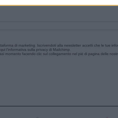
ggi e ricevi le nostre email periodiche contenenti le ultime notizie pubbli
aforma di marketing. Iscrivendoti alla newsletter accetti che le tue info
qui l'informativa sulla privacy di Mailchimp
.
siasi momento facendo clic sul collegamento nel piè di pagina delle nostr