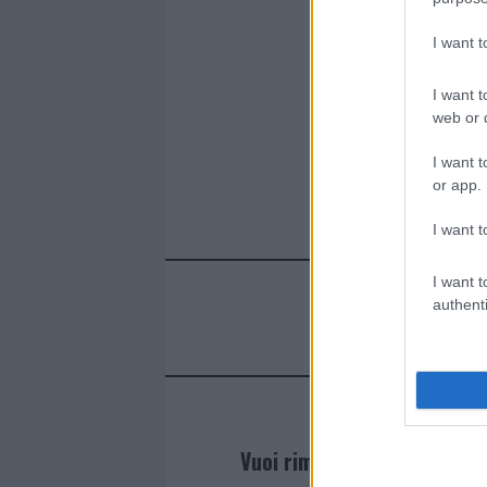
I want 
I want t
web or d
I want t
or app.
I want t
I want t
authenti
Vuoi rimanere sempre agg