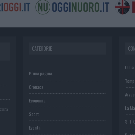
CATEGORIE
CO
Olbia
Prima pagina
Temp
Cronaca
Arza
Economia
La Ma
.com
Sport
S. T. 
Eventi