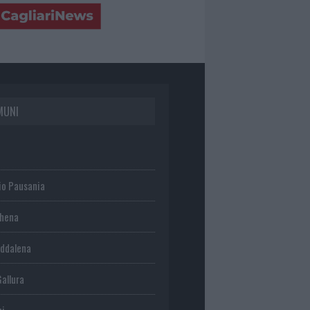
MUNI
io Pausania
chena
ddalena
Gallura