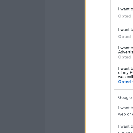
I want t
Opted 
I want t
Opted 
I want 
Advertis
Opted 
I want t
of my P
was col
Opted 
Google 
I want t
web or d
I want t
purpose