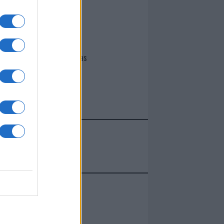
I nostri cari
Giovannimaria Cabras