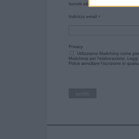
Iscriviti alla newsletter di Gallura O
*
Indirizzo email
Privacy
Utilizziamo Mailchimp come piatt
Mailchimp per l'elaborazione.
Leggi 
Potrai annullare l'iscrizione in qual