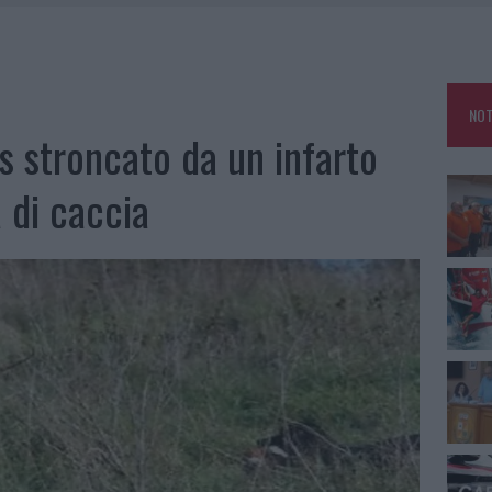
A IL CAMPO BASE: L’INAUGURAZIONE
: GRANDE PARTECIPAZIONE PER IL SUO RACCONTO
RO ACCOGLIENZA MINORI, ALBIERI: “EPISODI GRAVISSIMI”
NOT
NO LE SUITE: FURTO DA 50MILA NEL RESORT
 stroncato da un infarto
 di caccia