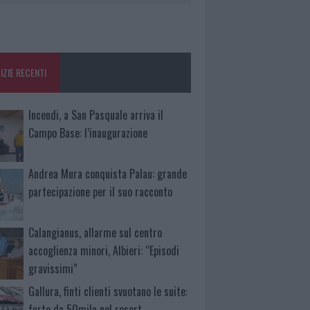
IZIE RECENTI
Incendi, a San Pasquale arriva il
Campo Base: l’inaugurazione
Andrea Mura conquista Palau: grande
partecipazione per il suo racconto
Calangianus, allarme sul centro
accoglienza minori, Albieri: “Episodi
gravissimi”
Gallura, finti clienti svuotano le suite:
furto da 50mila nel resort