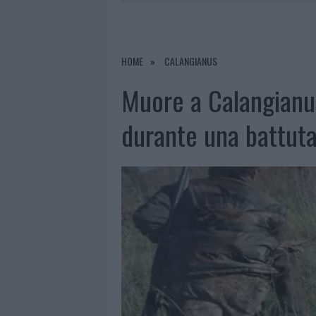
6 AGOSTO 2026
|
INCENDI, A SAN PASQUALE ARRIV
6 AGOSTO 2026
|
ANDREA MURA CONQUISTA PALAU
6 AGOSTO 2026
|
CALANGIANUS, ALLARME SUL CENT
HOME
CALANGIANUS
6 AGOSTO 2026
|
GALLURA, FINTI CLIENTI SVUOTA
Muore a Calangianus
durante una battuta