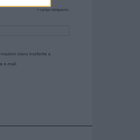
cate sul sito web!
*
campo obbligatorio
rmazioni siano trasferite a
e e-mail.