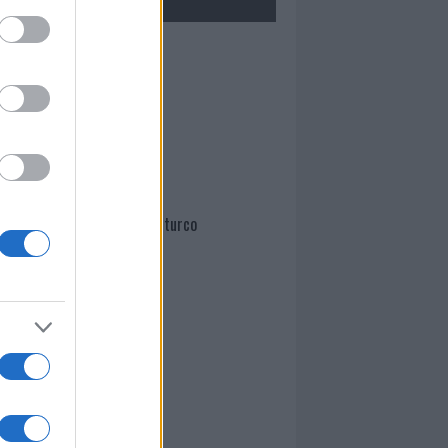
Mario Malu
Paolo Pinna
Martina Agostina Diturco
I nostri cari
I nostri cari