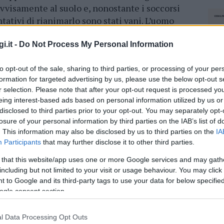
ovvisamente al suolo e, nonostante i soccorsi
ntativi di rianimarlo sono stati vani. L’uomo
 Tempio e viveva da alcuni anni a Luras. Era
rella di Maria Giuseppina Careddu, sindaco di
i.it -
Do Not Process My Personal Information
to opt-out of the sale, sharing to third parties, or processing of your per
formation for targeted advertising by us, please use the below opt-out s
r selection. Please note that after your opt-out request is processed y
eing interest-based ads based on personal information utilized by us or
disclosed to third parties prior to your opt-out. You may separately opt-
losure of your personal information by third parties on the IAB’s list of
. This information may also be disclosed by us to third parties on the
IA
dente
Prossimo articolo
Participants
that may further disclose it to other third parties.
 that this website/app uses one or more Google services and may gath
including but not limited to your visit or usage behaviour. You may click 
 to Google and its third-party tags to use your data for below specifi
ogle consent section.
l Data Processing Opt Outs
NEC