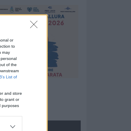
sonal or
ection to
ou may
 personal
out of the
 downstream
B’s List of
er and store
to grant or
ed purposes
ROLOGIE