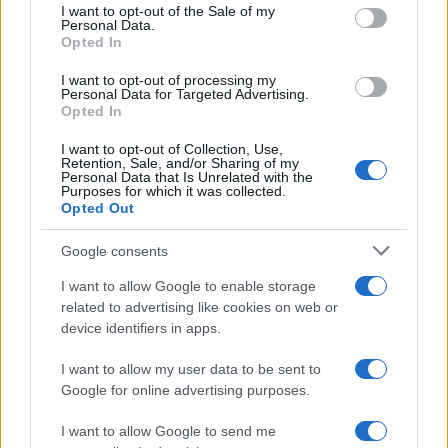
consent section.
I want to opt-out of the Sale of my
Personal Data.
F
T
Pi
W
S
Opted In
a
w
n
h
h
I want to opt-out of processing my
ce
it
te
at
a
Personal Data for Targeted Advertising.
Articolo precedente
Opted In
b
te
re
s
re
Prossimo articolo
I want to opt-out of Collection, Use,
o
r
st
A
Retention, Sale, and/or Sharing of my
Personal Data that Is Unrelated with the
o
p
Purposes for which it was collected.
Opted Out
NOTIZIE RECENTI
k
p
Google consents
Le previsioni meteo per il weekend a Olbia e in
I want to allow Google to enable storage
Gallura
related to advertising like cookies on web or
device identifiers in apps.
Michelle Hunziker in Gallura, bella anche dal
I want to allow my user data to be sent to
vivo: un amico vip svela come fa
Google for online advertising purposes.
I want to allow Google to send me
Calangianus, dopo le polemiche il centro