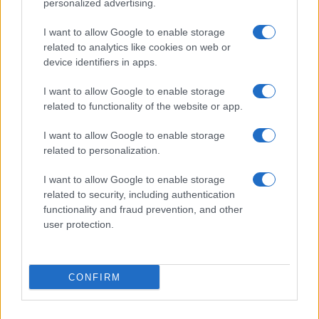
personalized advertising.
accoglienza minori chiude
I want to allow Google to enable storage
related to analytics like cookies on web or
Olbia, divieto di sosta contro spaccio e degrado:
device identifiers in apps.
esplode la protesta
I want to allow Google to enable storage
related to functionality of the website or app.
Pausa caffè impeccabile: come scegliere la
soluzione ideale per la casa e l’ufficio
I want to allow Google to enable storage
related to personalization.
Monte Pino, la fine di un lungo dolore: storia e
I want to allow Google to enable storage
related to security, including authentication
rinascita della strada che segnò la Gallura
functionality and fraud prevention, and other
user protection.
Raid nelle campagne di Berchidda, rischio per
la rete elettrica
CONFIRM