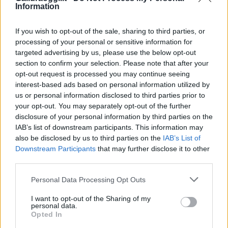
Information
Su WhatsApp al numero +39
345 356 7512
If you wish to opt-out of the sale, sharing to third parties, or
processing of your personal or sensitive information for
targeted advertising by us, please use the below opt-out
section to confirm your selection. Please note that after your
Notizie in tempo reale?
opt-out request is processed you may continue seeing
interest-based ads based on personal information utilized by
Entra nel canale telegram di
us or personal information disclosed to third parties prior to
GalluraOggi.it
your opt-out. You may separately opt-out of the further
disclosure of your personal information by third parties on the
IAB’s list of downstream participants. This information may
also be disclosed by us to third parties on the
IAB’s List of
Downstream Participants
that may further disclose it to other
Ricevi le nostre ultime news
third parties.
Please note that this website/app uses one or more Google
Personal Data Processing Opt Outs
da
Google News
services and may gather and store information including but
not limited to your visit or usage behaviour. You may click to
I want to opt-out of the Sharing of my
personal data.
grant or deny consent to Google and its third-party tags to
Opted In
use your data for below specified purposes in below Google
Condividi l'articolo