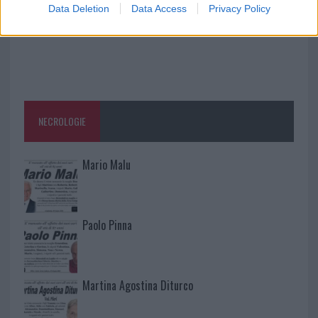
Data Deletion
Data Access
Privacy Policy
NECROLOGIE
Mario Malu
Paolo Pinna
Martina Agostina Diturco