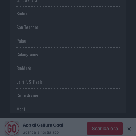
Budoni
San Teodoro
Palau
Calangianus
Buddusò
Loiri P. S. Paolo
Golfo Aranci
Monti
Telti
App di Gallura Oggi
×
Scarica ora
Scarica la nostra app