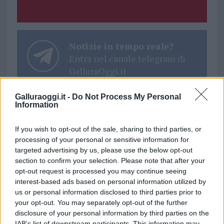
Notizie in tempo reale?
Entra nel canale telegram di
GalluraOggi.it
Galluraoggi.it -
Do Not Process My Personal
Information
Ricevi le nostre ultime news
If you wish to opt-out of the sale, sharing to third parties, or
processing of your personal or sensitive information for
targeted advertising by us, please use the below opt-out
da
Google News
section to confirm your selection. Please note that after your
opt-out request is processed you may continue seeing
interest-based ads based on personal information utilized by
us or personal information disclosed to third parties prior to
Condividi l'articolo
your opt-out. You may separately opt-out of the further
F
T
Pi
W
S
disclosure of your personal information by third parties on the
IAB’s list of downstream participants. This information may