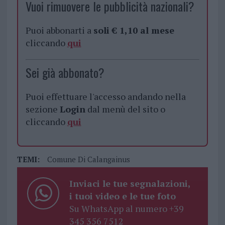
Vuoi rimuovere le pubblicità nazionali?
Puoi abbonarti a
soli € 1,10 al mese
cliccando
qui
Sei già abbonato?
Puoi effettuare l'accesso andando nella
sezione
Login
dal menù del sito o
cliccando
qui
TEMI:
Comune Di Calangainus
Inviaci le tue segnalazioni,
i tuoi video e le tue foto
Su WhatsApp al numero +39
345 356 7512