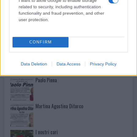
I want to allow Google to enable storage
related to security, including authentication
functionality and fraud prevention, and other
user protection.
NECROLOGIE
CONFIRM
Mario Malu
Data Deletion
Data Access
Privacy Policy
Paolo Pinna
Martina Agostina Diturco
I nostri cari