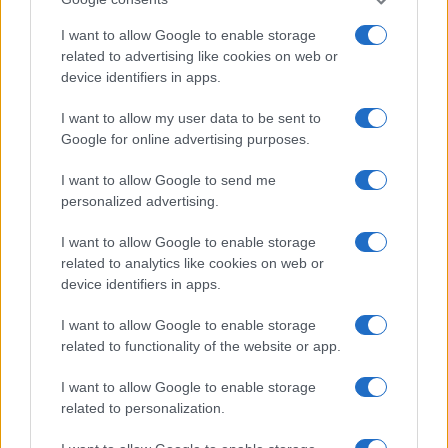
Monte Pino, via i cancelli del cantiere: la Gallura
I want to allow Google to enable storage
ritrova la strada
related to advertising like cookies on web or
device identifiers in apps.
Nuovi stalli residenti a Palau, il Comune
I want to allow my user data to be sent to
completa l’iter
Google for online advertising purposes.
I want to allow Google to send me
Film internazionale, casting per comparse in
personalized advertising.
Costa Smeralda
I want to allow Google to enable storage
related to analytics like cookies on web or
Porto Rotondo ospita la grande sfida della vela
device identifiers in apps.
nell’estate 2026
I want to allow Google to enable storage
related to functionality of the website or app.
I want to allow Google to enable storage
related to personalization.