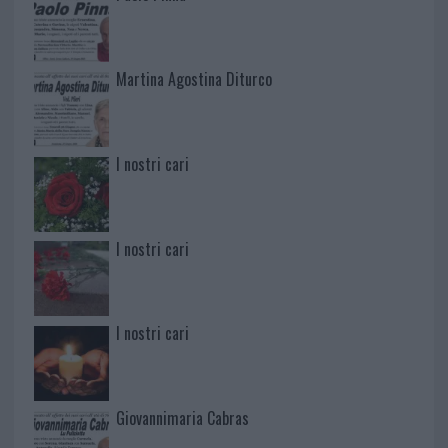
Martina Agostina Diturco
I nostri cari
I nostri cari
I nostri cari
Giovannimaria Cabras