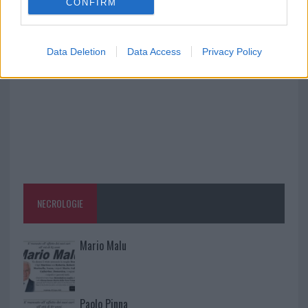
CONFIRM
Nuovi stalli residenti a Palau, il Comune
completa l’iter
Data Deletion
Data Access
Privacy Policy
NECROLOGIE
Mario Malu
Paolo Pinna