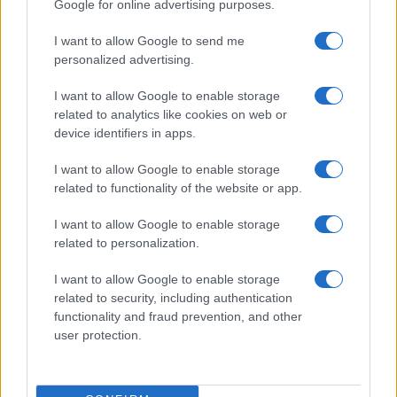
Google for online advertising purposes.
Olbia, divieto di sosta contro spaccio e degrado:
I want to allow Google to send me
esplode la protesta
personalized advertising.
I want to allow Google to enable storage
Pausa caffè impeccabile: come scegliere la
related to analytics like cookies on web or
soluzione ideale per la casa e l’ufficio
device identifiers in apps.
I want to allow Google to enable storage
Monte Pino, la fine di un lungo dolore: storia e
related to functionality of the website or app.
rinascita della strada che segnò la Gallura
I want to allow Google to enable storage
related to personalization.
Raid nelle campagne di Berchidda, rischio per
I want to allow Google to enable storage
la rete elettrica
related to security, including authentication
functionality and fraud prevention, and other
Monte Pino, via i cancelli del cantiere: la Gallura
user protection.
ritrova la strada