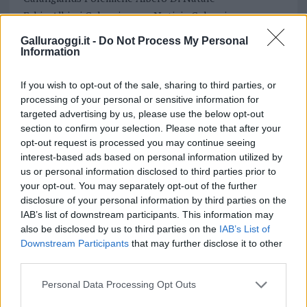
Fabio Albieri Calangianus
Notizie Calangianus
Restyle Albero Natale Calangianus
Galluraoggi.it -
Do Not Process My Personal
Information
Notizie in tempo reale?
Entra nel canale telegram di
If you wish to opt-out of the sale, sharing to third parties, or
GalluraOggi.it
processing of your personal or sensitive information for
targeted advertising by us, please use the below opt-out
section to confirm your selection. Please note that after your
opt-out request is processed you may continue seeing
interest-based ads based on personal information utilized by
Inviaci le tue segnalazioni,
us or personal information disclosed to third parties prior to
i tuoi video e le tue foto
your opt-out. You may separately opt-out of the further
disclosure of your personal information by third parties on the
Su WhatsApp al numero +39
IAB’s list of downstream participants. This information may
345 356 7512
also be disclosed by us to third parties on the
IAB’s List of
Downstream Participants
that may further disclose it to other
third parties.
Please note that this website/app uses one or more Google
Personal Data Processing Opt Outs
services and may gather and store information including but
Ricevi le nostre ultime news