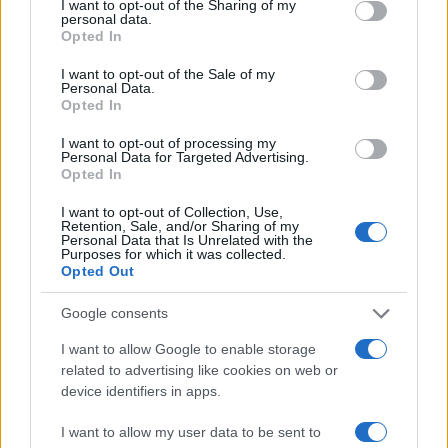
not limited to your visit or usage behaviour. You may click to
I want to opt-out of the Sharing of my
personal data.
grant or deny consent to Google and its third-party tags to
Opted In
da
Google News
use your data for below specified purposes in below Google
consent section.
I want to opt-out of the Sale of my
Personal Data.
Opted In
Condividi l'articolo
I want to opt-out of processing my
F
T
Pi
W
S
Personal Data for Targeted Advertising.
Opted In
a
w
n
h
h
I want to opt-out of Collection, Use,
ce
it
te
at
a
Retention, Sale, and/or Sharing of my
Articolo precedente
Personal Data that Is Unrelated with the
b
te
re
s
re
Purposes for which it was collected.
Prossimo articolo
Opted Out
o
r
st
A
o
p
Google consents
NOTIZIE RECENTI
k
p
I want to allow Google to enable storage
related to advertising like cookies on web or
device identifiers in apps.
Calangianus, dopo le polemiche il centro
accoglienza minori chiude
I want to allow my user data to be sent to