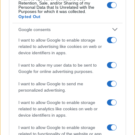
Paolo Pinna
Retention, Sale, and/or Sharing of my
Personal Data that Is Unrelated with the
Purposes for which it was collected.
Opted Out
Martina Agostina Diturco
Google consents
I want to allow Google to enable storage
related to advertising like cookies on web or
device identifiers in apps.
I nostri cari
I want to allow my user data to be sent to
Google for online advertising purposes.
I nostri cari
I want to allow Google to send me
personalized advertising.
I want to allow Google to enable storage
I nostri cari
related to analytics like cookies on web or
device identifiers in apps.
I want to allow Google to enable storage
Giovannimaria Cabras
related to functionality of the website or app.