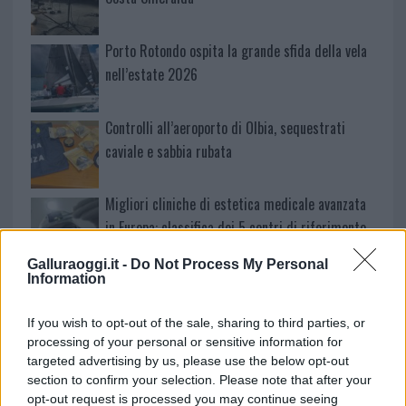
Porto Rotondo ospita la grande sfida della vela
nell’estate 2026
Controlli all’aeroporto di Olbia, sequestrati
caviale e sabbia rubata
Migliori cliniche di estetica medicale avanzata
in Europa: classifica dei 5 centri di riferimento
pe…
Galluraoggi.it -
Do Not Process My Personal
Incendi, a San Pasquale arriva il Campo Base:
Information
l’inaugurazione
If you wish to opt-out of the sale, sharing to third parties, or
processing of your personal or sensitive information for
Andrea Mura conquista Palau: grande
targeted advertising by us, please use the below opt-out
partecipazione per il suo racconto
section to confirm your selection. Please note that after your
opt-out request is processed you may continue seeing