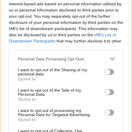
interest-based ads based on personal information utilized by
Calangianus, allarme sul centro accoglienza
us or personal information disclosed to third parties prior to
minori, Albieri: “Episodi gravissimi”
your opt-out. You may separately opt-out of the further
disclosure of your personal information by third parties on the
IAB’s list of downstream participants. This information may
also be disclosed by us to third parties on the
IAB’s List of
Downstream Participants
that may further disclose it to other
third parties.
Please note that this website/app uses one or more Google
Personal Data Processing Opt Outs
services and may gather and store information including but
not limited to your visit or usage behaviour. You may click to
I want to opt-out of the Sharing of my
personal data.
grant or deny consent to Google and its third-party tags to
Opted In
use your data for below specified purposes in below Google
consent section.
I want to opt-out of the Sale of my
NECROLOGIE
Personal Data.
Opted In
Mario Malu
I want to opt-out of processing my
Personal Data for Targeted Advertising.
Opted In
I want to opt-out of Collection, Use,