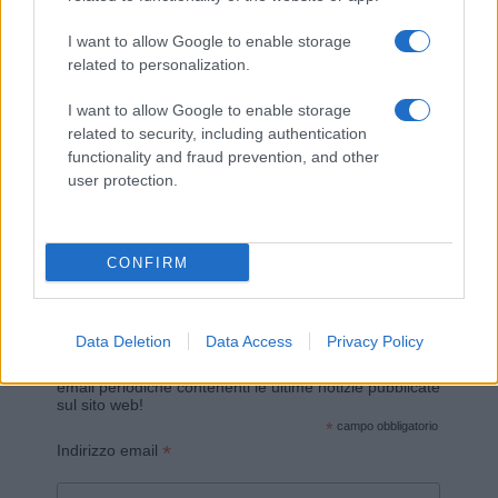
I want to allow Google to enable storage
related to personalization.
I want to allow Google to enable storage
related to security, including authentication
functionality and fraud prevention, and other
Invia un Comunicato Stampa
|
Pubblicità
|
Segnala
user protection.
CONFIRM
Vuoi rimanere sempre aggiornato?
Data Deletion
Data Access
Privacy Policy
Iscriviti alla newsletter di Gallura Oggi e ricevi le nostre
email periodiche contenenti le ultime notizie pubblicate
sul sito web!
*
campo obbligatorio
*
Indirizzo email