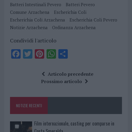
Batteri Intestinali Pevero
Batteri Pevero
Comune Arzachena
Escherichia Coli
Escherichia Coli Arzachena
Escherichia Coli Pevero
Notizie Arzachena
Ordinanza Arzachena
Condividi l'articolo
F
T
Pi
W
S
a
w
n
h
h
ce
it
te
at
a
Articolo precedente
b
te
re
s
re
Prossimo articolo
o
r
st
A
o
p
NOTIZIE RECENTI
k
p
Film internazionale, casting per comparse in
Costa Smeralda