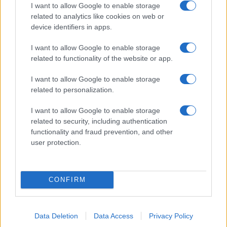
Calangianus, dopo le polemiche il centro
I want to allow Google to enable storage
related to analytics like cookies on web or
accoglienza minori chiude
device identifiers in apps.
I want to allow Google to enable storage
Olbia, divieto di sosta contro spaccio e degrado:
related to functionality of the website or app.
esplode la protesta
I want to allow Google to enable storage
related to personalization.
Pausa caffè impeccabile: come scegliere la
soluzione ideale per la casa e l’ufficio
I want to allow Google to enable storage
related to security, including authentication
functionality and fraud prevention, and other
Monte Pino, la fine di un lungo dolore: storia e
user protection.
rinascita della strada che segnò la Gallura
CONFIRM
Data Deletion
Data Access
Privacy Policy