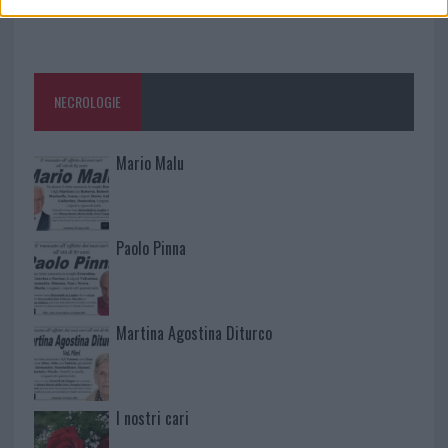
NECROLOGIE
Mario Malu
Paolo Pinna
Martina Agostina Diturco
I nostri cari