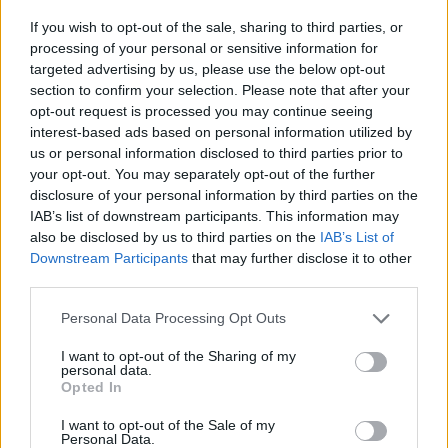
If you wish to opt-out of the sale, sharing to third parties, or
processing of your personal or sensitive information for
Inviaci le tue segnalazioni,
targeted advertising by us, please use the below opt-out
i tuoi video e le tue foto
section to confirm your selection. Please note that after your
Su WhatsApp al numero +39
opt-out request is processed you may continue seeing
345 356 7512
interest-based ads based on personal information utilized by
us or personal information disclosed to third parties prior to
your opt-out. You may separately opt-out of the further
disclosure of your personal information by third parties on the
IAB’s list of downstream participants. This information may
also be disclosed by us to third parties on the
IAB’s List of
Ricevi le nostre ultime news
Downstream Participants
that may further disclose it to other
third parties.
da
Google News
Please note that this website/app uses one or more Google
Personal Data Processing Opt Outs
services and may gather and store information including but
not limited to your visit or usage behaviour. You may click to
I want to opt-out of the Sharing of my
personal data.
Condividi l'articolo
grant or deny consent to Google and its third-party tags to
Opted In
use your data for below specified purposes in below Google
F
T
Pi
W
S
consent section.
I want to opt-out of the Sale of my
Personal Data.