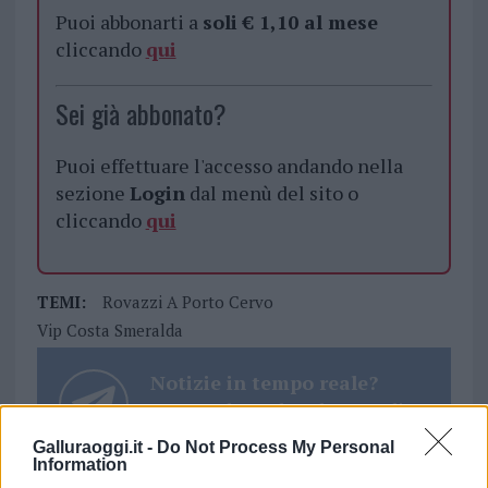
Puoi abbonarti a
soli € 1,10 al mese
cliccando
qui
Sei già abbonato?
Puoi effettuare l'accesso andando nella
sezione
Login
dal menù del sito o
cliccando
qui
TEMI:
Rovazzi A Porto Cervo
Vip Costa Smeralda
Notizie in tempo reale?
Entra nel canale telegram di
GalluraOggi.it
Galluraoggi.it -
Do Not Process My Personal
Information