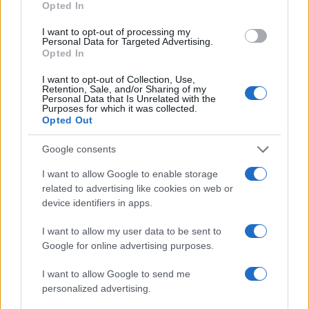
a
w
n
h
h
Opted In
ce
it
te
at
a
Articolo precedente
I want to opt-out of processing my
b
te
re
s
re
Personal Data for Targeted Advertising.
Prossimo articolo
Opted In
o
r
st
A
I want to opt-out of Collection, Use,
o
p
Retention, Sale, and/or Sharing of my
Personal Data that Is Unrelated with the
NOTIZIE RECENTI
k
p
Purposes for which it was collected.
Opted Out
Ristorante distrutto dalle fiamme a La
Google consents
Maddalena, incendio a Monti d’à rena
I want to allow Google to enable storage
related to advertising like cookies on web or
Le previsioni meteo per il weekend a Olbia e in
device identifiers in apps.
Gallura
I want to allow my user data to be sent to
Google for online advertising purposes.
Michelle Hunziker in Gallura, bella anche dal
I want to allow Google to send me
vivo: un amico vip svela come fa
personalized advertising.