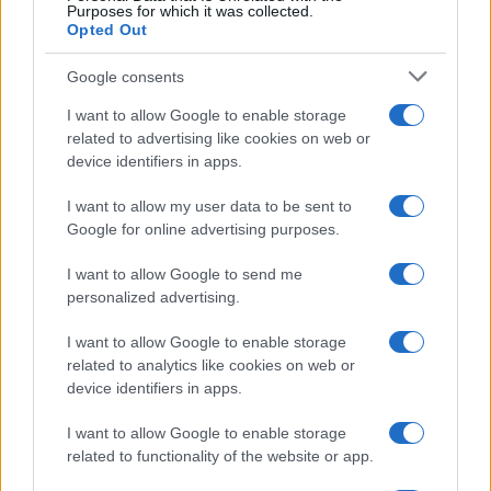
da
Google News
Purposes for which it was collected.
Opted Out
Google consents
Condividi l'articolo
I want to allow Google to enable storage
F
T
Pi
W
S
related to advertising like cookies on web or
a
w
n
h
h
device identifiers in apps.
ce
it
te
at
a
I want to allow my user data to be sent to
Articolo precedente
Google for online advertising purposes.
b
te
re
s
re
Prossimo articolo
o
r
st
A
I want to allow Google to send me
personalized advertising.
o
p
NOTIZIE RECENTI
k
p
I want to allow Google to enable storage
related to analytics like cookies on web or
device identifiers in apps.
Calangianus, dopo le polemiche il centro
accoglienza minori chiude
I want to allow Google to enable storage
related to functionality of the website or app.
Olbia, divieto di sosta contro spaccio e degrado: