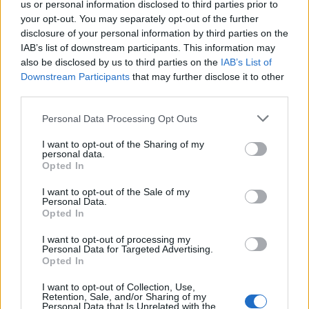
us or personal information disclosed to third parties prior to
Notizie Porto Cervo
Pevero Porto Cervo
your opt-out. You may separately opt-out of the further
disclosure of your personal information by third parties on the
Notizie in tempo reale?
IAB’s list of downstream participants. This information may
Entra nel canale telegram di
also be disclosed by us to third parties on the
IAB’s List of
GalluraOggi.it
Downstream Participants
that may further disclose it to other
third parties.
Please note that this website/app uses one or more Google
Personal Data Processing Opt Outs
services and may gather and store information including but
Inviaci le tue segnalazioni,
not limited to your visit or usage behaviour. You may click to
I want to opt-out of the Sharing of my
personal data.
i tuoi video e le tue foto
grant or deny consent to Google and its third-party tags to
Opted In
use your data for below specified purposes in below Google
Su WhatsApp al numero +39
consent section.
I want to opt-out of the Sale of my
345 356 7512
Personal Data.
Opted In
I want to opt-out of processing my
Personal Data for Targeted Advertising.
Opted In
Ricevi le nostre ultime news
I want to opt-out of Collection, Use,
Retention, Sale, and/or Sharing of my
Personal Data that Is Unrelated with the