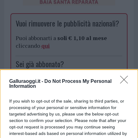
Vuoi rimuovere le pubblicità nazionali?
Puoi abbonarti a
soli € 1,10 al mese
cliccando
qui
Sei già abbonato?
Puoi effettuare l'accesso andando nella
Galluraoggi.it -
Do Not Process My Personal
sezione
Login
dal menù del sito o
Information
cliccando
qui
If you wish to opt-out of the sale, sharing to third parties, or
processing of your personal or sensitive information for
targeted advertising by us, please use the below opt-out
TEMI:
Fred De Palma
Incendio Arzachena
section to confirm your selection. Please note that after your
Incendio Pevero
Incendio Porto Cervo
opt-out request is processed you may continue seeing
Justme Porto Cervo
Notizie Arzachena
interest-based ads based on personal information utilized by