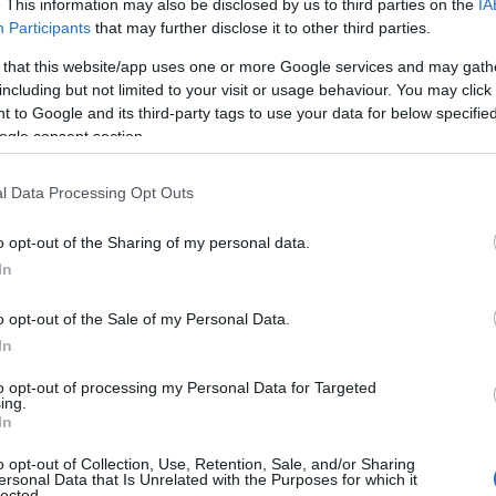
. This information may also be disclosed by us to third parties on the
IA
coinvolta la città di Olbia ad accogliere gli
Participants
that may further disclose it to other third parties.
 Porto Cervo
per il parco chiuso di fine
 in programma per le 8 del sabato con l’arrivo
 that this website/app uses one or more Google services and may gath
including but not limited to your visit or usage behaviour. You may click 
ndo il palcoscenico alle cerimonie delle
 to Google and its third-party tags to use your data for below specifi
A112 Abarth
oltre a quelle del rally di
ogle consent section.
 dedicato alle intramontabili Autobianchi
per entrambe le Serie, mentre per gli
l Data Processing Opt Outs
a Smeralda sarà il terzo atto del Campionato
e dieci prove speciali – quattro nella prima tappa
o opt-out of the Sharing of my personal data.
 – per
122,44 chilometri cronometrati
, sui
In
he le prove di precisione per la regolarità,
ilevamenti segreti.
o opt-out of the Sale of my Personal Data.
In
ui è
fattore determinante
il cronometro,
to opt-out of processing my Personal Data for Targeted
Rally Vintage, l’autoraduno non competitivo
ing.
 di vetture in livrea “Martini Racing”, il quale
In
di gara
precedendo quelle del rally storico e
o opt-out of Collection, Use, Retention, Sale, and/or Sharing
da in un panorama inimitabile, anche di una
ersonal Data that Is Unrelated with the Purposes for which it
lected.