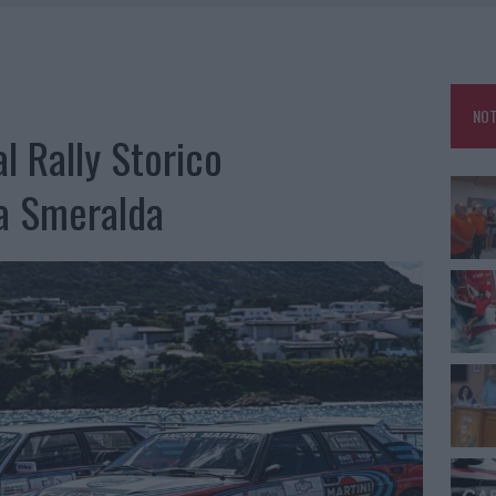
A IL CAMPO BASE: L’INAUGURAZIONE
: GRANDE PARTECIPAZIONE PER IL SUO RACCONTO
RO ACCOGLIENZA MINORI, ALBIERI: “EPISODI GRAVISSIMI”
NOT
al Rally Storico
ta Smeralda