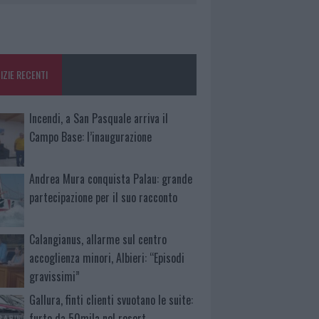
IZIE RECENTI
Incendi, a San Pasquale arriva il
Campo Base: l’inaugurazione
Andrea Mura conquista Palau: grande
partecipazione per il suo racconto
Calangianus, allarme sul centro
accoglienza minori, Albieri: “Episodi
gravissimi”
Gallura, finti clienti svuotano le suite:
furto da 50mila nel resort