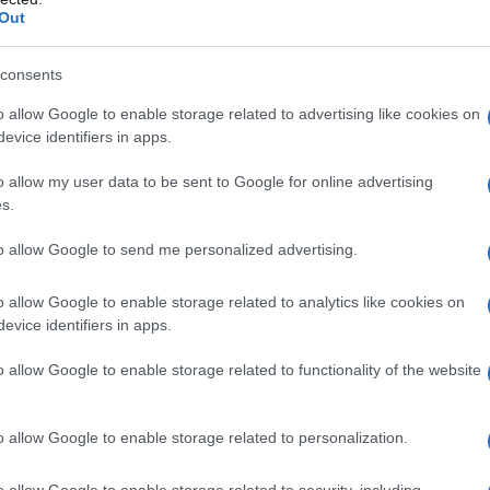
oni delle
prelibatezze enogastronomiche
Out
 dei conduttori.
consents
o connubio
con Martini, partner storico del
 millennio e ora in salda sinergia con Regione
o allow Google to enable storage related to advertising like cookies on
evice identifiers in apps.
 e Pirelli, in Automobile Club Sassari si
timi dettagli per la presentazione della
o allow my user data to be sent to Google for online advertising
a, in programma presso l’esclusiva
s.
ini a Milano, nella giornata di
venerdì 5
un evento che saprà coinvolgere i presenti
to allow Google to send me personalized advertising.
tagonisti del passato che hanno contribuito a
o allow Google to enable storage related to analytics like cookies on
 Smeralda
.
evice identifiers in apps.
, infine, è rivolto dal Presidente di AC Sassari
o allow Google to enable storage related to functionality of the website
egione Autonoma della Sardegna, al Consorzio
; inoltre il Presidente ringrazia Martini,
e Surrau e Testoni Bunker Point per la
o allow Google to enable storage related to personalization.
orto alla manifestazione, gratitudine estesa
o allow Google to enable storage related to security, including