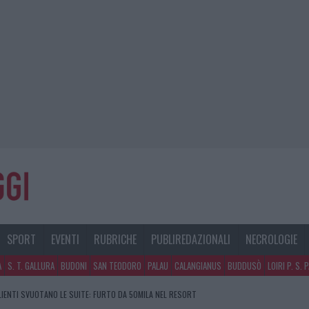
SPORT
EVENTI
RUBRICHE
PUBLIREDAZIONALI
NECROLOGIE
A
S. T. GALLURA
BUDONI
SAN TEODORO
PALAU
CALANGIANUS
BUDDUSÒ
LOIRI P. S. 
CLIENTI SVUOTANO LE SUITE: FURTO DA 50MILA NEL RESORT
GOSTO, SOLE E CALDO TORNANO PROTAGONISTI