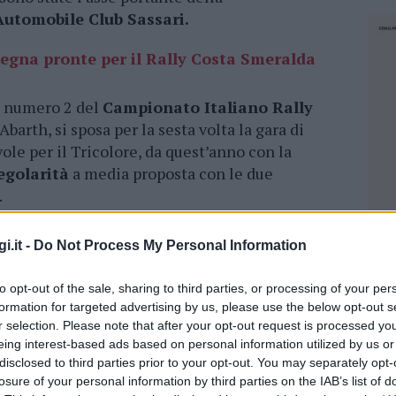
Automobile Club Sassari.
degna pronte per il Rally Costa Smeralda
o numero 2 del
Campionato Italiano Rally
barth, si sposa per la sesta volta la gara di
ole per il Tricolore, da quest’anno con la
egolarità
a media proposta con le due
.
no delle due tappe di gara
nelle giornate di
i.it -
Do Not Process My Personal Information
edì, dalla fase dedicata alle verifiche sportive
 Cervo Conference Center, le secondo presso il
to opt-out of the sale, sharing to third parties, or processing of your per
 quest’ultime effettuate anche sino alle 11:30
formation for targeted advertising by us, please use the below opt-out s
r selection. Please note that after your opt-out request is processed y
eing interest-based ads based on personal information utilized by us or
artire dalle 13 per
dare il via alla prima
disclosed to third parties prior to your opt-out. You may separately opt-
losure of your personal information by third parties on the IAB’s list of
ncia un’altra delle novità, alle 18:30 con
NEC