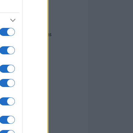
I nostri cari
Giovannimaria Cabras