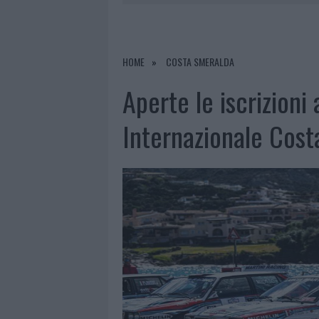
6 AGOSTO 2026
|
INCENDI, A SAN PASQUALE ARRIV
6 AGOSTO 2026
|
ANDREA MURA CONQUISTA PALAU
HOME
COSTA SMERALDA
6 AGOSTO 2026
|
CALANGIANUS, ALLARME SUL CENT
Aperte le iscrizioni 
Internazionale Cos