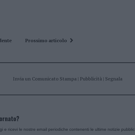
dente
Prossimo articolo
Invia un Comunicato Stampa
|
Pubblicità
|
Segnala
iornato?
ggi e ricevi le nostre email periodiche contenenti le ultime notizie pubbli