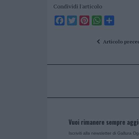
Condividi l'articolo
F
T
Pi
W
S
a
w
n
h
h
ce
it
te
at
a
Articolo prece
b
te
re
s
re
o
r
st
A
o
p
k
p
Vuoi rimanere sempre agg
Iscriviti alla newsletter di Gallura O