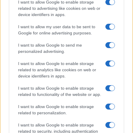
I want to allow Google to enable storage
Turiste si perdono a Tavolara: salvate dai vigili
related to advertising like cookies on web or
del fuoco
device identifiers in apps.
I want to allow my user data to be sent to
Meteo Olbia 6 agosto, migliora il tempo in
Google for online advertising purposes.
Gallura
I want to allow Google to send me
personalized advertising.
Incidente Olbia, poliziotto in vacanza salva 6
I want to allow Google to enable storage
persone: due bimbi tra i feriti
related to analytics like cookies on web or
device identifiers in apps.
I want to allow Google to enable storage
related to functionality of the website or app.
I want to allow Google to enable storage
related to personalization.
I want to allow Google to enable storage
related to security, including authentication