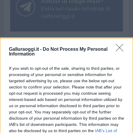
Notizie in tempo reale?
Entra nel canale telegram di
GalluraOggi.it
Ricevi le nostre ultime news
Galluraoggi.it -
Do Not Process My Personal
Information
da
Google News
If you wish to opt-out of the sale, sharing to third parties, or
processing of your personal or sensitive information for
targeted advertising by us, please use the below opt-out
section to confirm your selection. Please note that after your
Condividi l'articolo
opt-out request is processed you may continue seeing
F
T
Pi
W
S
interest-based ads based on personal information utilized by
us or personal information disclosed to third parties prior to
a
w
n
h
h
your opt-out. You may separately opt-out of the further
ce
it
te
at
a
disclosure of your personal information by third parties on the
Articolo precedente
IAB’s list of downstream participants. This information may
b
te
re
s
re
Prossimo articolo
also be disclosed by us to third parties on the
IAB’s List of