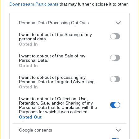
o
r
st
A
Downstream Participants
that may further disclose it to other
third parties.
o
p
NOTIZIE RECENTI
Please note that this website/app uses one or more Google
Personal Data Processing Opt Outs
k
p
services and may gather and store information including but
not limited to your visit or usage behaviour. You may click to
I want to opt-out of the Sharing of my
personal data.
Migliori agenzie per l’Attestazione SOA in Italia:
grant or deny consent to Google and its third-party tags to
Opted In
use your data for below specified purposes in below Google
lista delle 4 realtà più efficienti nella g…
consent section.
I want to opt-out of the Sale of my
Personal Data.
Opted In
“Sul filo del discorso”: sold out ad Olbia per il
reading su Atzeni
I want to opt-out of processing my
Personal Data for Targeted Advertising.
Opted In
La Maddalena, festa per i 30 anni del Diving
I want to opt-out of Collection, Use,
center di Tegge
Retention, Sale, and/or Sharing of my
Personal Data that Is Unrelated with the
Purposes for which it was collected.
Opted Out
Esce di strada con l’auto ad Arzachena: ferito il
conducente
Google consents