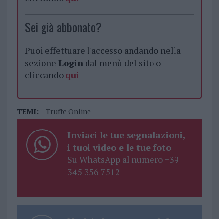
Sei già abbonato?
Puoi effettuare l'accesso andando nella
sezione
Login
dal menù del sito o
cliccando
qui
TEMI:
Truffe Online
Inviaci le tue segnalazioni,
i tuoi video e le tue foto
Su WhatsApp al numero +39
345 356 7512