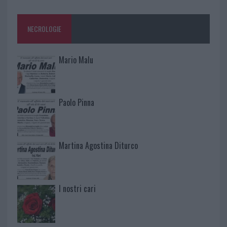
NECROLOGIE
Mario Malu
Paolo Pinna
Martina Agostina Diturco
I nostri cari