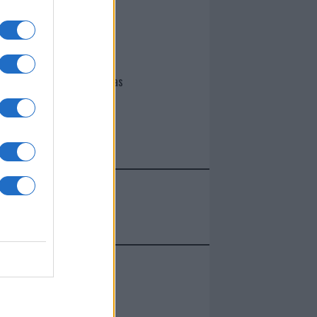
I nostri cari
Giovannimaria Cabras