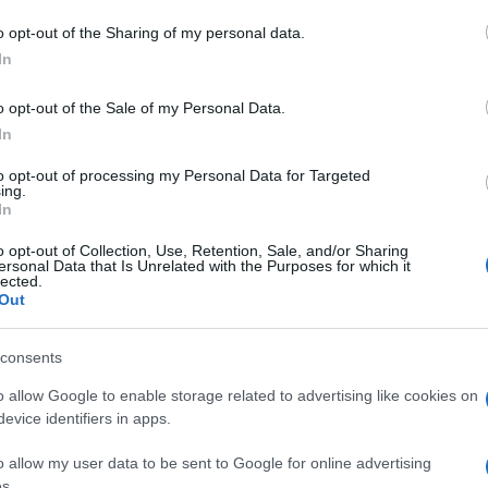
edale Paolo Merlo La Maddalena
o opt-out of the Sharing of my personal data.
In
o opt-out of the Sale of my Personal Data.
In
to opt-out of processing my Personal Data for Targeted
ing.
dente
Prossimo articolo
In
o opt-out of Collection, Use, Retention, Sale, and/or Sharing
ersonal Data that Is Unrelated with the Purposes for which it
lected.
Out
consents
o allow Google to enable storage related to advertising like cookies on
evice identifiers in apps.
o allow my user data to be sent to Google for online advertising
s.