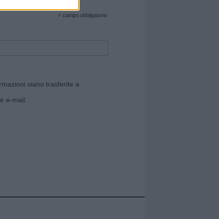
cate sul sito web!
*
campo obbligatorio
rmazioni siano trasferite a
e e-mail.