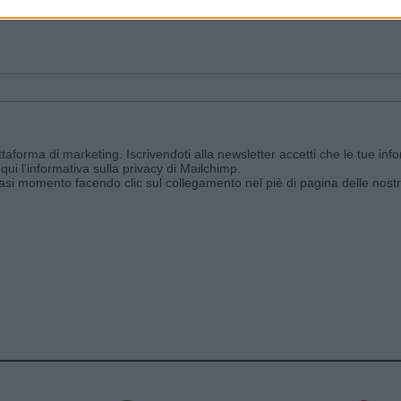
ggi e ricevi le nostre email periodiche contenenti le ultime notizie pubbli
aforma di marketing. Iscrivendoti alla newsletter accetti che le tue info
qui l'informativa sulla privacy di Mailchimp
.
siasi momento facendo clic sul collegamento nel piè di pagina delle nostr