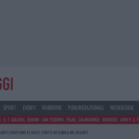
SPORT
EVENTI
RUBRICHE
PUBLIREDAZIONALI
NECROLOGIE
A
S. T. GALLURA
BUDONI
SAN TEODORO
PALAU
CALANGIANUS
BUDDUSÒ
LOIRI P. S. 
GOSTO, SOLE E CALDO TORNANO PROTAGONISTI