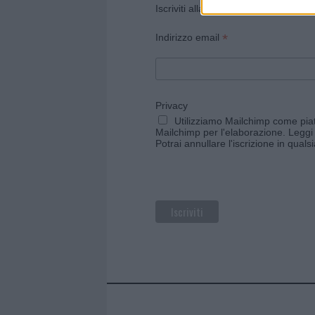
Iscriviti alla newsletter di Gallura O
*
Indirizzo email
Privacy
Utilizziamo Mailchimp come piatt
Mailchimp per l'elaborazione.
Leggi 
Potrai annullare l'iscrizione in qual