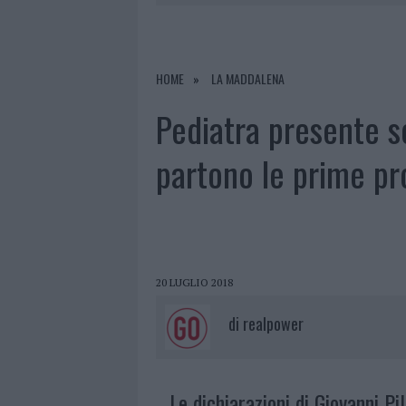
6 AGOSTO 2026
|
INCENDI, A SAN PASQUALE ARRIV
6 AGOSTO 2026
|
ANDREA MURA CONQUISTA PALAU
6 AGOSTO 2026
|
CALANGIANUS, ALLARME SUL CENT
HOME
LA MADDALENA
6 AGOSTO 2026
|
GALLURA, FINTI CLIENTI SVUOTA
Pediatra presente s
partono le prime pr
20 LUGLIO 2018
di
realpower
Le dichiarazioni di Giovanni Pil