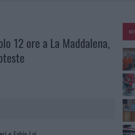
A IL CAMPO BASE: L’INAUGURAZIONE
: GRANDE PARTECIPAZIONE PER IL SUO RACCONTO
RO ACCOGLIENZA MINORI, ALBIERI: “EPISODI GRAVISSIMI”
NOT
NO LE SUITE: FURTO DA 50MILA NEL RESORT
olo 12 ore a La Maddalena,
oteste
eri e Fabio Lai.