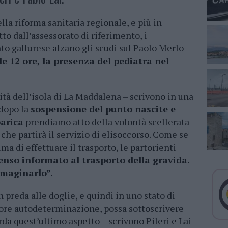
lla riforma sanitaria regionale, e più in
to dall’assessorato di riferimento, i
to gallurese alzano gli scudi sul Paolo Merlo
ole 12 ore, la presenza del pediatra nel
ità dell’isola di La Maddalena – scrivono in una
 dopo la
sospensione del punto nascite e
barica
prendiamo atto della volontà scellerata
che partirà il servizio di elisoccorso. Come se
a di effettuare il trasporto, le partorienti
enso informato al trasporto della gravida.
mmaginarlo”.
preda alle doglie, e quindi in uno stato di
nore autodeterminazione, possa sottoscrivere
da quest’ultimo aspetto – scrivono Pileri e Lai