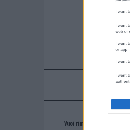
I want 
I want t
web or d
I want t
or app.
I want t
I want t
authenti
Vuoi rimanere sempre agg