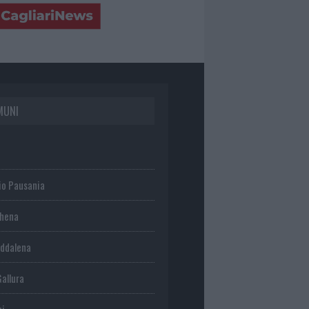
MUNI
io Pausania
chena
ddalena
Gallura