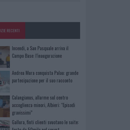
IZIE RECENTI
Incendi, a San Pasquale arriva il
Campo Base: l’inaugurazione
Andrea Mura conquista Palau: grande
partecipazione per il suo racconto
Calangianus, allarme sul centro
accoglienza minori, Albieri: “Episodi
gravissimi”
Gallura, finti clienti svuotano le suite:
furto da 50mila nel resort