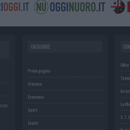
CATEGORIE
CO
Olbia
Prima pagina
Temp
Cronaca
Arza
Economia
La Ma
.com
Sport
S. T. 
Eventi