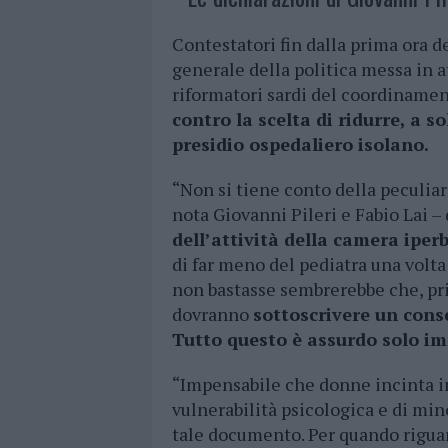
Contestatori fin dalla prima ora de
generale della politica messa in at
riformatori sardi del coordinamen
contro la scelta di ridurre, a s
presidio ospedaliero isolano.
“Non si tiene conto della peculiar
nota Giovanni Pileri e Fabio Lai –
dell’attività della camera iper
di far meno del pediatra una volta 
non bastasse sembrerebbe che, prim
dovranno
sottoscrivere un cons
Tutto questo è assurdo solo i
“Impensabile che donne incinta in 
vulnerabilità psicologica e di mi
tale documento. Per quando riguar