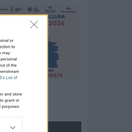
sonal or
ection to
ou may
 personal
out of the
 downstream
B’s List of
er and store
to grant or
ed purposes
ROLOGIE