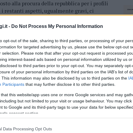
sto alla procura della repubblica per i profili
 i restanti aspetti, ugualmente gravi, ci
ntro con i nostri rappresentanti regionali
 essere per tutelare il diritto alla salute di
i.it -
Do Not Process My Personal Information
 Merlo non è un problema solo della Maddalena”
l coordinamento gallurese.
to opt-out of the sale, sharing to third parties, or processing of your per
formation for targeted advertising by us, please use the below opt-out s
r selection. Please note that after your opt-out request is processed y
azionali?
eing interest-based ads based on personal information utilized by us or
disclosed to third parties prior to your opt-out. You may separately opt-
losure of your personal information by third parties on the IAB’s list of
 mese
cliccando
qui
. This information may also be disclosed by us to third parties on the
IA
Participants
that may further disclose it to other third parties.
 that this website/app uses one or more Google services and may gath
including but not limited to your visit or usage behaviour. You may click 
do nella sezione
Login
dal menù del sito o
 to Google and its third-party tags to use your data for below specifi
ogle consent section.
l Data Processing Opt Outs
NEC