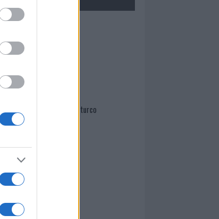
Mario Malu
Paolo Pinna
Martina Agostina Diturco
I nostri cari
I nostri cari