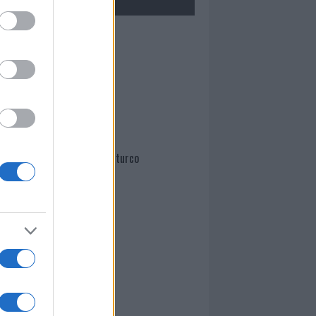
Mario Malu
Paolo Pinna
Martina Agostina Diturco
I nostri cari
I nostri cari