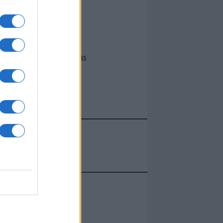
I nostri cari
Giovannimaria Cabras