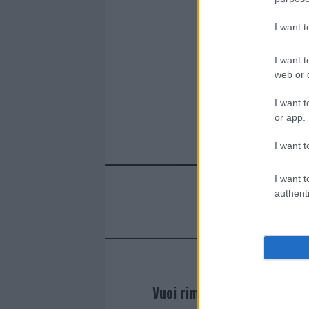
o
r
st
A
o
p
I want 
k
p
I want t
web or d
I want t
or app.
I want t
I want t
authenti
Vuoi rimanere sempre agg