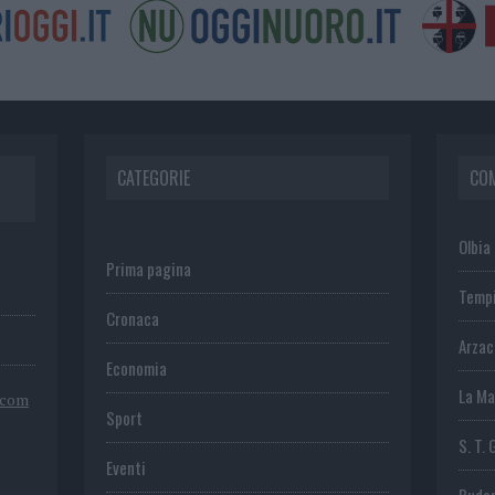
CATEGORIE
CO
Olbia
Prima pagina
Temp
Cronaca
Arza
Economia
La Ma
.com
Sport
S. T. 
Eventi