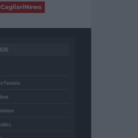
MUNI
io Pausania
chena
ddalena
Gallura