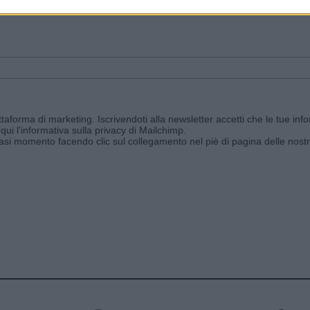
ggi e ricevi le nostre email periodiche contenenti le ultime notizie pubbli
aforma di marketing. Iscrivendoti alla newsletter accetti che le tue info
qui l'informativa sulla privacy di Mailchimp
.
siasi momento facendo clic sul collegamento nel piè di pagina delle nostr