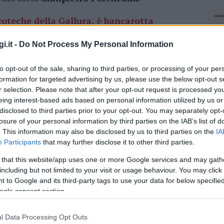
coteche della Gallura, è bancarotta
i.it -
Do Not Process My Personal Information
uddha del mar
” di San Teodoro erano le sue
odello lo aveva pure esportato. A
Malindi
, in
to opt-out of the sale, sharing to third parties, or processing of your per
a Pata
” e poi il “
Mario’s Buddha’s
“. La
formation for targeted advertising by us, please use the below opt-out s
portato problemi col Fisco e con la giustizia.
r selection. Please note that after your opt-out request is processed y
eing interest-based ads based on personal information utilized by us or
er
bancarotta
a 4 anni per lui e per il socio.
disclosed to third parties prior to your opt-out. You may separately opt-
asione fiscale da
17 milioni di euro
arrivata
losure of your personal information by third parties on the IAB’s list of
otturni. In Tribunale a Nuoro erano arrivate
. This information may also be disclosed by us to third parties on the
IA
Participants
that may further disclose it to other third parties.
Raffaele Donadio, Ivan Deidda e Szigeti
.
 that this website/app uses one or more Google services and may gath
including but not limited to your visit or usage behaviour. You may click 
 to Google and its third-party tags to use your data for below specifi
azionali?
ogle consent section.
 mese
cliccando
qui
l Data Processing Opt Outs
NEC