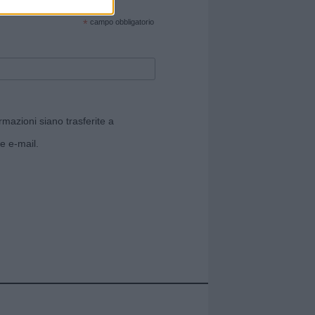
cate sul sito web!
*
campo obbligatorio
rmazioni siano trasferite a
e e-mail.