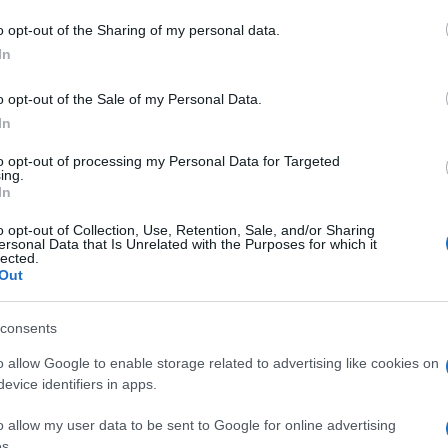
o opt-out of the Sharing of my personal data.
In
do nella sezione
Login
dal menù del sito o
o opt-out of the Sale of my Personal Data.
In
to opt-out of processing my Personal Data for Targeted
ing.
Mar
Condanna Mele
Discoteche Gallura
In
u
Mario Mele
Mario's Buddha
Notizie Budoni
o opt-out of Collection, Use, Retention, Sale, and/or Sharing
ersonal Data that Is Unrelated with the Purposes for which it
lected.
Out
consents
o allow Google to enable storage related to advertising like cookies on
evice identifiers in apps.
dente
Prossimo articolo
o allow my user data to be sent to Google for online advertising
s.