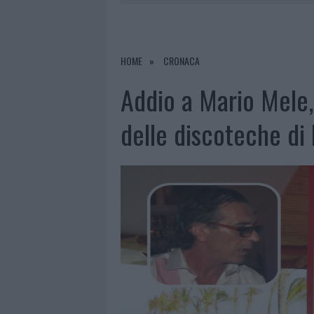
PERDERE
6 AGOSTO 2026
|
NUOVI POSTI AUTO IN VIA LA M
6 AGOSTO 2026
|
ALLARME TRUFFE A BERCHIDDA, 
HOME
CRONACA
6 AGOSTO 2026
|
NOTRE-DAME DE PARIS CONQUIST
Addio a Mario Mele, 
delle discoteche di