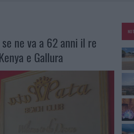
ARMORA, PARCHEGGIO PROVVISORIO A LA MADDALENA
FALSI INCARICATI BUSSANO ALLE PORTE
NOT
A OLBIA, LA PRIMA AL MOLO BRIN È UN SUCCESSO
se ne va a 62 anni il re
 Kenya e Gallura