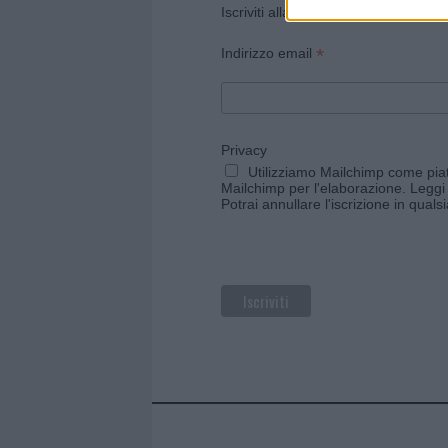
Iscriviti alla newsletter di Gallura O
*
Indirizzo email
Privacy
Utilizziamo Mailchimp come piatt
Mailchimp per l'elaborazione.
Leggi 
Potrai annullare l'iscrizione in qual