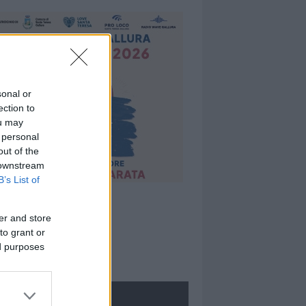
sonal or
ection to
ou may
 personal
out of the
 downstream
B’s List of
er and store
to grant or
ed purposes
ROLOGIE