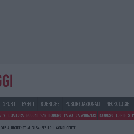
SPORT
EVENTI
RUBRICHE
PUBLIREDAZIONALI
NECROLOGIE
A
S. T. GALLURA
BUDONI
SAN TEODORO
PALAU
CALANGIANUS
BUDDUSÒ
LOIRI P. S. 
OLBIA, INCIDENTE ALL’ALBA: FERITO IL CONDUCENTE
RA, DA JOVANOTTI ALLA ZUPPA GALLURESE: GLI APPUNTAMENTI DA NON