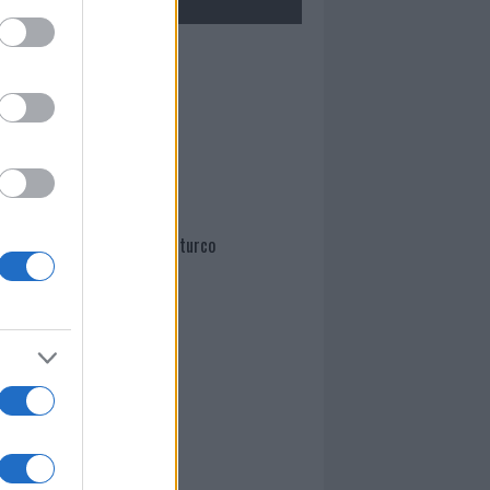
Mario Malu
Paolo Pinna
Martina Agostina Diturco
I nostri cari
I nostri cari