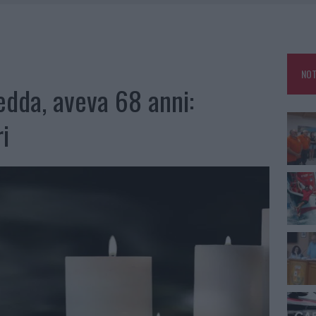
E CALDO TORNANO PROTAGONISTI
A IL CAMPO BASE: L’INAUGURAZIONE
: GRANDE PARTECIPAZIONE PER IL SUO RACCONTO
NOT
RO ACCOGLIENZA MINORI, ALBIERI: “EPISODI GRAVISSIMI”
edda, aveva 68 anni:
ri