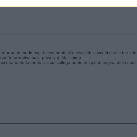
ggi e ricevi le nostre email periodiche contenenti le ultime notizie pubbli
aforma di marketing. Iscrivendoti alla newsletter accetti che le tue info
qui l'informativa sulla privacy di Mailchimp
.
siasi momento facendo clic sul collegamento nel piè di pagina delle nostr