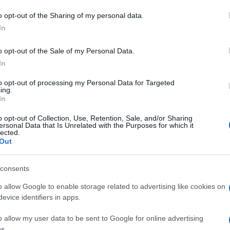
o opt-out of the Sharing of my personal data.
Stefano Piredda
In
o opt-out of the Sale of my Personal Data.
In
to opt-out of processing my Personal Data for Targeted
ing.
dente
Prossimo articolo
In
o opt-out of Collection, Use, Retention, Sale, and/or Sharing
ersonal Data that Is Unrelated with the Purposes for which it
lected.
Out
consents
o allow Google to enable storage related to advertising like cookies on
evice identifiers in apps.
o allow my user data to be sent to Google for online advertising
s.