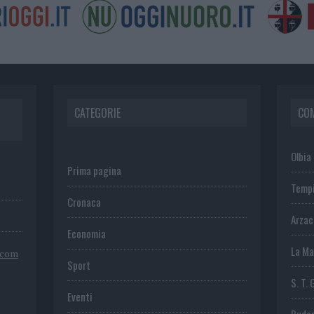
CATEGORIE
CO
Olbia
Prima pagina
Temp
Cronaca
Arza
Economia
La Ma
.com
Sport
S. T. 
Eventi