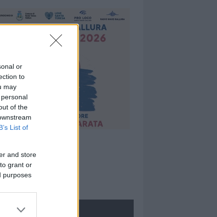
sonal or
ection to
ou may
 personal
out of the
 downstream
B’s List of
er and store
to grant or
ed purposes
ROLOGIE