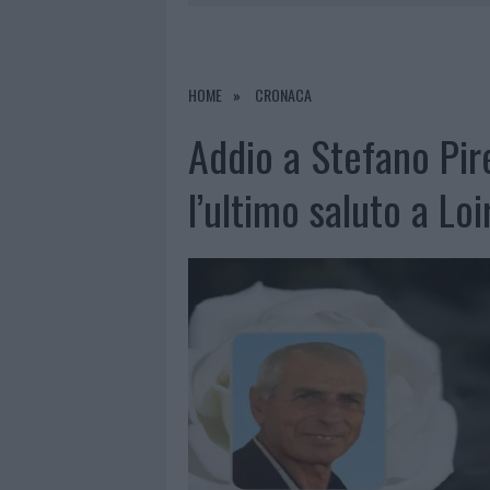
6 AGOSTO 2026
|
METEO OLBIA 7 AGOSTO, SOLE 
6 AGOSTO 2026
|
INCENDI, A SAN PASQUALE ARRIV
6 AGOSTO 2026
|
ANDREA MURA CONQUISTA PALAU
HOME
CRONACA
6 AGOSTO 2026
|
CALANGIANUS, ALLARME SUL CENT
Addio a Stefano Pir
l’ultimo saluto a Loi