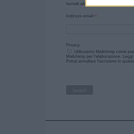
Iscriviti alla newsletter di Gallura O
*
Indirizzo email
Privacy
Utilizziamo Mailchimp come piatt
Mailchimp per l'elaborazione.
Leggi 
Potrai annullare l'iscrizione in qual