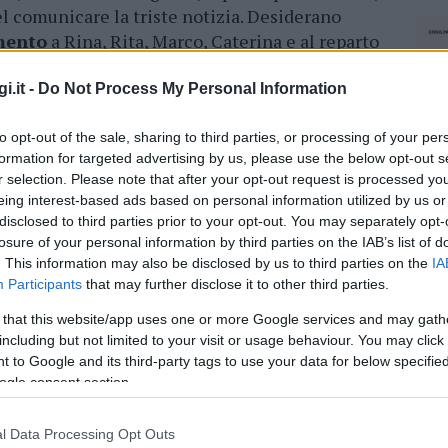
l comunicare la triste notizia. Desiderano
mento
a Rina, Rita, Marco, Caterina e al reparto
za e le amorevoli cure prestate durante il
i.it -
Do Not Process My Personal Information
iggio, giovedì 8 febbraio, alle ore 15, presso
to opt-out of the sale, sharing to third parties, or processing of your per
rteo funebre partirà dalla dimora dell’estinto.
formation for targeted advertising by us, please use the below opt-out s
r selection. Please note that after your opt-out request is processed y
eing interest-based ads based on personal information utilized by us or
azionali?
disclosed to third parties prior to your opt-out. You may separately opt-
losure of your personal information by third parties on the IAB’s list of
. This information may also be disclosed by us to third parties on the
IA
 mese
cliccando
qui
Participants
that may further disclose it to other third parties.
 that this website/app uses one or more Google services and may gath
including but not limited to your visit or usage behaviour. You may click 
 to Google and its third-party tags to use your data for below specifi
do nella sezione
Login
dal menù del sito o
ogle consent section.
l Data Processing Opt Outs
NEC