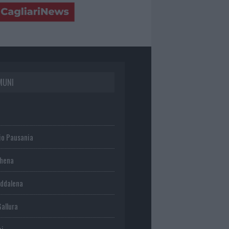
MUNI
io Pausania
chena
ddalena
Gallura