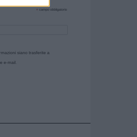
cate sul sito web!
*
campo obbligatorio
rmazioni siano trasferite a
e e-mail.