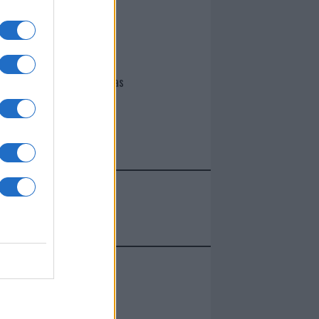
I nostri cari
Giovannimaria Cabras