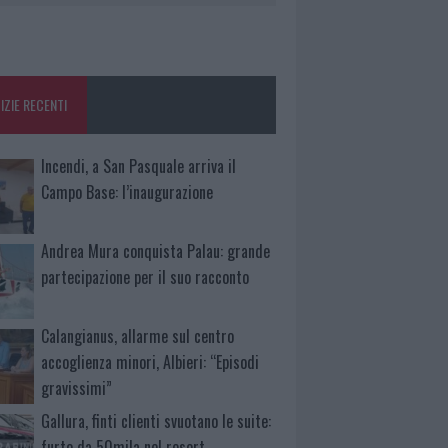
IZIE RECENTI
Incendi, a San Pasquale arriva il
Campo Base: l’inaugurazione
Andrea Mura conquista Palau: grande
partecipazione per il suo racconto
Calangianus, allarme sul centro
accoglienza minori, Albieri: “Episodi
gravissimi”
Gallura, finti clienti svuotano le suite:
furto da 50mila nel resort