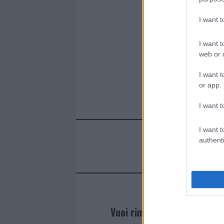
I want 
I want t
web or d
I want t
or app.
I want t
I want t
authenti
Vuoi rimanere sempre agg