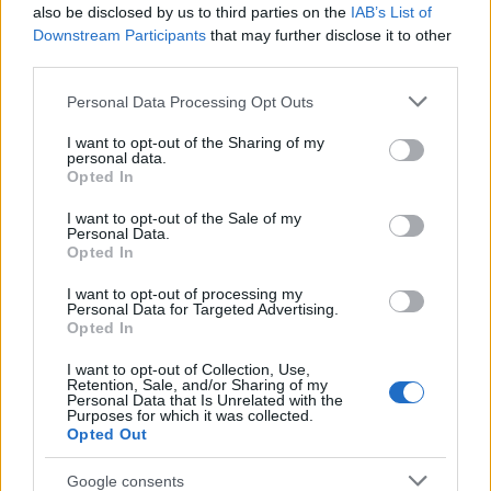
also be disclosed by us to third parties on the
IAB’s List of
Downstream Participants
that may further disclose it to other
Inviaci le tue segnalazioni,
third parties.
i tuoi video e le tue foto
Please note that this website/app uses one or more Google
Personal Data Processing Opt Outs
Su WhatsApp al numero +39
services and may gather and store information including but
345 356 7512
not limited to your visit or usage behaviour. You may click to
I want to opt-out of the Sharing of my
personal data.
grant or deny consent to Google and its third-party tags to
Opted In
use your data for below specified purposes in below Google
consent section.
I want to opt-out of the Sale of my
Personal Data.
Opted In
Ricevi le nostre ultime news
I want to opt-out of processing my
Personal Data for Targeted Advertising.
da
Google News
Opted In
I want to opt-out of Collection, Use,
Retention, Sale, and/or Sharing of my
Personal Data that Is Unrelated with the
Condividi l'articolo
Purposes for which it was collected.
Opted Out
F
T
Pi
W
S
Google consents