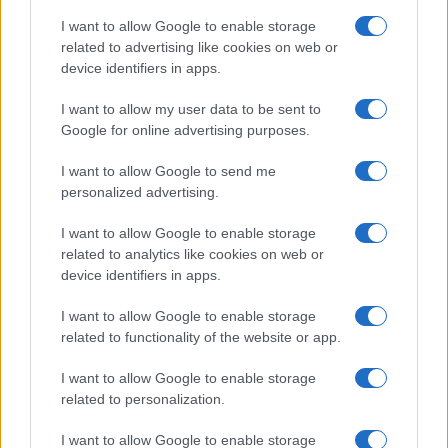
a
w
n
h
h
ce
it
te
at
a
I want to allow Google to enable storage
Articolo precedente
related to advertising like cookies on web or
b
te
re
s
re
Prossimo articolo
device identifiers in apps.
o
r
st
A
I want to allow my user data to be sent to
o
p
Google for online advertising purposes.
NOTIZIE RECENTI
k
p
I want to allow Google to send me
personalized advertising.
Sangue, musica e solidarietà con Avis Olbia al
Delta Center
I want to allow Google to enable storage
related to analytics like cookies on web or
device identifiers in apps.
Meteo Olbia 9 agosto, temperature in calo
I want to allow Google to enable storage
related to functionality of the website or app.
Salmo finisce in ospedale a Catania, ma il tour
I want to allow Google to enable storage
va avanti: “Sicilia, ci sono”
related to personalization.
I want to allow Google to enable storage