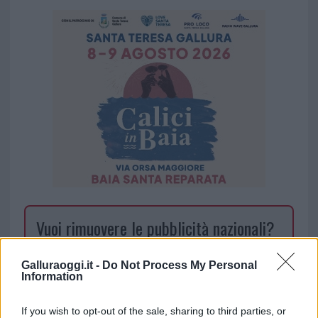
Vuoi rimuovere le pubblicità nazionali?
Puoi abbonarti a
soli € 1,10 al mese
Galluraoggi.it -
Do Not Process My Personal
Information
cliccando
qui
If you wish to opt-out of the sale, sharing to third parties, or