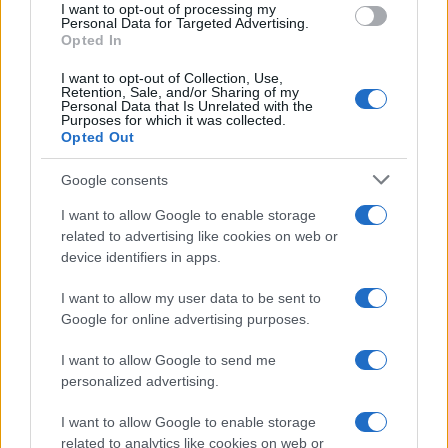
Notizie in tempo reale?
I want to opt-out of processing my
Personal Data for Targeted Advertising.
Entra nel canale telegram di
Opted In
GalluraOggi.it
I want to opt-out of Collection, Use,
Retention, Sale, and/or Sharing of my
Personal Data that Is Unrelated with the
Purposes for which it was collected.
Opted Out
Ricevi le nostre ultime news
Google consents
I want to allow Google to enable storage
da
Google News
related to advertising like cookies on web or
device identifiers in apps.
Condividi l'articolo
I want to allow my user data to be sent to
Google for online advertising purposes.
F
T
Pi
W
S
I want to allow Google to send me
a
w
n
h
h
personalized advertising.
ce
it
te
at
a
Articolo precedente
I want to allow Google to enable storage
b
te
re
s
re
Prossimo articolo
related to analytics like cookies on web or