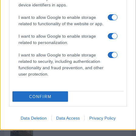
o
r
st
A
device identifiers in apps.
o
p
I want to allow Google to enable storage
NOTIZIE RECENTI
k
p
related to functionality of the website or app.
I want to allow Google to enable storage
Le previsioni meteo per il weekend a Olbia e in
related to personalization.
Gallura
I want to allow Google to enable storage
related to security, including authentication
Michelle Hunziker in Gallura, bella anche dal
functionality and fraud prevention, and other
vivo: un amico vip svela come fa
user protection.
Calangianus, dopo le polemiche il centro
CONFIRM
accoglienza minori chiude
Olbia, divieto di sosta contro spaccio e degrado:
Data Deletion
Data Access
Privacy Policy
esplode la protesta