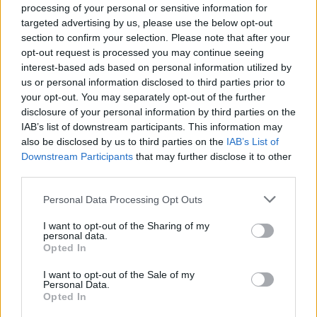
Sei già abbonato?
processing of your personal or sensitive information for
targeted advertising by us, please use the below opt-out
Puoi effettuare l'accesso andando nella
section to confirm your selection. Please note that after your
opt-out request is processed you may continue seeing
sezione
Login
dal menù del sito o
interest-based ads based on personal information utilized by
cliccando
qui
us or personal information disclosed to third parties prior to
your opt-out. You may separately opt-out of the further
disclosure of your personal information by third parties on the
TEMI:
Notizie Olbia
Notizie Sardegna
IAB’s list of downstream participants. This information may
also be disclosed by us to third parties on the
IAB’s List of
Olbia Notizie
Sardegna Corsica Volo
Downstream Participants
that may further disclose it to other
Sardegna Notizie
third parties.
Inviaci le tue segnalazioni,
Please note that this website/app uses one or more Google
Personal Data Processing Opt Outs
services and may gather and store information including but
i tuoi video e le tue foto
not limited to your visit or usage behaviour. You may click to
I want to opt-out of the Sharing of my
Su WhatsApp al numero +39
personal data.
grant or deny consent to Google and its third-party tags to
345 356 7512
Opted In
use your data for below specified purposes in below Google
consent section.
I want to opt-out of the Sale of my
Personal Data.
Opted In