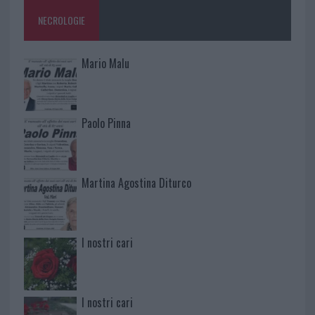
NECROLOGIE
Mario Malu
Paolo Pinna
Martina Agostina Diturco
I nostri cari
I nostri cari