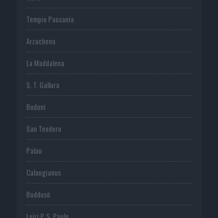
Tempio Pausania
Arzachena
La Maddalena
S. T. Gallura
Budoni
San Teodoro
Palau
Calangianus
Buddusò
Loiri P. S. Paolo