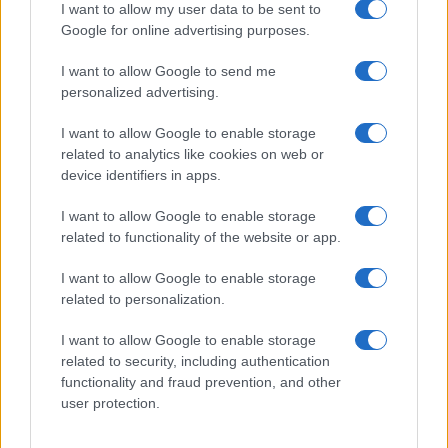
I want to allow my user data to be sent to
Giovannimaria Cabras
Google for online advertising purposes.
I want to allow Google to send me
personalized advertising.
I want to allow Google to enable storage
related to analytics like cookies on web or
device identifiers in apps.
Invia un Comunicato Stampa
|
Pubblicità
|
Segnala
I want to allow Google to enable storage
related to functionality of the website or app.
I want to allow Google to enable storage
related to personalization.
Vuoi rimanere sempre aggiornato?
I want to allow Google to enable storage
related to security, including authentication
Iscriviti alla newsletter di Gallura Oggi e ricevi le nostre
email periodiche contenenti le ultime notizie pubblicate
functionality and fraud prevention, and other
sul sito web!
user protection.
*
campo obbligatorio
*
Indirizzo email