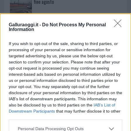
fine agosto
Aggius conquista la classifica delle mete più
Galluraoggi.it -
Do Not Process My Personal
amate dell’estate 2026
Information
If you wish to opt-out of the sale, sharing to third parties, or
processing of your personal or sensitive information for
targeted advertising by us, please use the below opt-out
section to confirm your selection. Please note that after your
opt-out request is processed you may continue seeing
interest-based ads based on personal information utilized by
us or personal information disclosed to third parties prior to
your opt-out. You may separately opt-out of the further
disclosure of your personal information by third parties on the
IAB’s list of downstream participants. This information may
NECROLOGIE
also be disclosed by us to third parties on the
IAB’s List of
Downstream Participants
that may further disclose it to other
third parties.
Mario Malu
Please note that this website/app uses one or more Google
Personal Data Processing Opt Outs