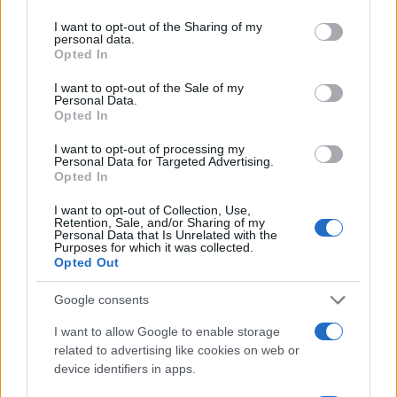
services and may gather and store information including but
not limited to your visit or usage behaviour. You may click to
I want to opt-out of the Sharing of my
Paolo Pinna
personal data.
grant or deny consent to Google and its third-party tags to
Opted In
use your data for below specified purposes in below Google
consent section.
I want to opt-out of the Sale of my
Personal Data.
Martina Agostina Diturco
Opted In
I want to opt-out of processing my
Personal Data for Targeted Advertising.
Opted In
I nostri cari
I want to opt-out of Collection, Use,
Retention, Sale, and/or Sharing of my
Personal Data that Is Unrelated with the
Purposes for which it was collected.
I nostri cari
Opted Out
Google consents
I want to allow Google to enable storage
I nostri cari
related to advertising like cookies on web or
device identifiers in apps.