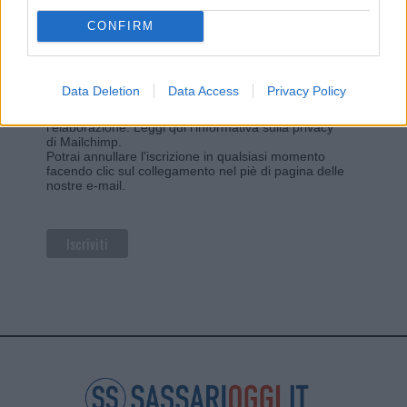
CONFIRM
Privacy
Utilizziamo Mailchimp come piattaforma di
Data Deletion
Data Access
Privacy Policy
marketing. Iscrivendoti alla newsletter accetti che le
tue informazioni siano trasferite a Mailchimp per
l'elaborazione.
Leggi qui l'informativa sulla privacy
di Mailchimp
.
Potrai annullare l'iscrizione in qualsiasi momento
facendo clic sul collegamento nel piè di pagina delle
nostre e-mail.