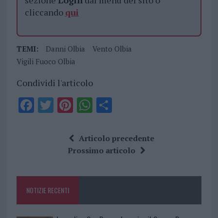
sezione
Login
dal menù del sito o
cliccando
qui
TEMI:
Danni Olbia
Vento Olbia
Vigili Fuoco Olbia
Condividi l'articolo
F
T
Pi
W
S
a
w
n
h
h
ce
it
te
at
a
Articolo precedente
b
te
re
s
re
Prossimo articolo
o
r
st
A
o
p
NOTIZIE RECENTI
k
p