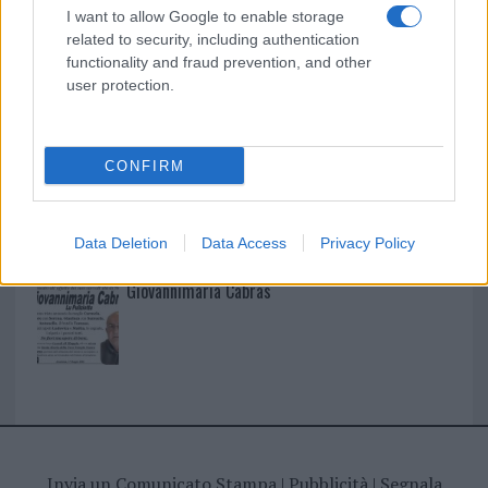
I nostri cari
I want to allow Google to enable storage
related to security, including authentication
functionality and fraud prevention, and other
user protection.
I nostri cari
CONFIRM
I nostri cari
Data Deletion
Data Access
Privacy Policy
Giovannimaria Cabras
Invia un Comunicato Stampa
|
Pubblicità
|
Segnala