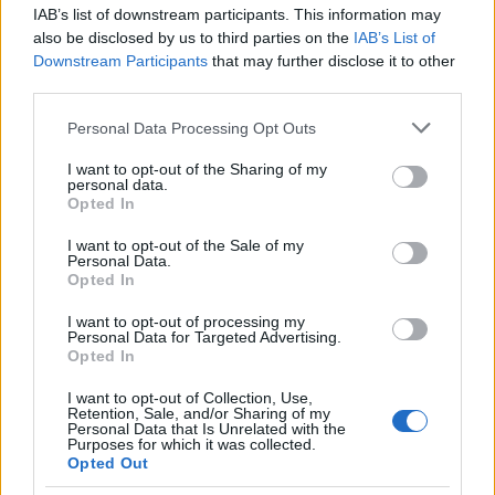
IAB’s list of downstream participants. This information may
also be disclosed by us to third parties on the
IAB’s List of
Eventi in Gallura, da Jovanotti alla zuppa
Downstream Participants
that may further disclose it to other
third parties.
gallurese: gli appuntamenti da non perdere
Please note that this website/app uses one or more Google
Personal Data Processing Opt Outs
services and may gather and store information including but
Lettini e arredi abusivi sulla spiaggia libera,
not limited to your visit or usage behaviour. You may click to
I want to opt-out of the Sharing of my
sequestri a Olbia e Arzachena
personal data.
grant or deny consent to Google and its third-party tags to
Opted In
use your data for below specified purposes in below Google
consent section.
I want to opt-out of the Sale of my
È morto Francesco Guccini, il maestro che
Personal Data.
rifiutò la Costa Smeralda
Opted In
I want to opt-out of processing my
Personal Data for Targeted Advertising.
Nuovo sportello rifiuti a Palau, una svolta per gli
Opted In
utenti
I want to opt-out of Collection, Use,
Retention, Sale, and/or Sharing of my
Personal Data that Is Unrelated with the
Purposes for which it was collected.
Opted Out