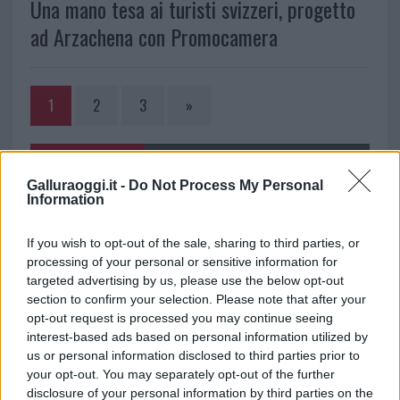
Una mano tesa ai turisti svizzeri, progetto
ad Arzachena con Promocamera
1
2
3
»
NOTIZIE RECENTI
Galluraoggi.it -
Do Not Process My Personal
Information
Allarme truffe a Berchidda, falsi incaricati
If you wish to opt-out of the sale, sharing to third parties, or
bussano alle porte
processing of your personal or sensitive information for
targeted advertising by us, please use the below opt-out
Notre-Dame de Paris conquista Olbia, la prima
section to confirm your selection. Please note that after your
opt-out request is processed you may continue seeing
al Molo Brin è un successo
interest-based ads based on personal information utilized by
us or personal information disclosed to third parties prior to
Strada Sassari-Olbia, incidente all’alba: ferito il
your opt-out. You may separately opt-out of the further
disclosure of your personal information by third parties on the
conducente