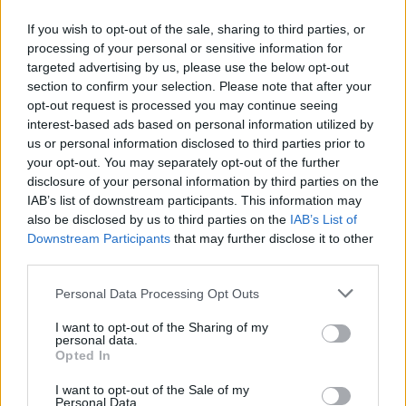
Vuoi rimuovere le pubblicità nazionali?
If you wish to opt-out of the sale, sharing to third parties, or
processing of your personal or sensitive information for
Puoi abbonarti a
soli € 1,10 al mese
targeted advertising by us, please use the below opt-out
cliccando
qui
section to confirm your selection. Please note that after your
opt-out request is processed you may continue seeing
Sei già abbonato?
interest-based ads based on personal information utilized by
us or personal information disclosed to third parties prior to
your opt-out. You may separately opt-out of the further
Puoi effettuare l'accesso andando nella
disclosure of your personal information by third parties on the
sezione
Login
dal menù del sito o
IAB’s list of downstream participants. This information may
cliccando
qui
also be disclosed by us to third parties on the
IAB’s List of
Downstream Participants
that may further disclose it to other
third parties.
TEMI:
Lingua Blu Gallura
Notizie Gallura
Please note that this website/app uses one or more Google
Personal Data Processing Opt Outs
services and may gather and store information including but
Notizie in tempo reale?
not limited to your visit or usage behaviour. You may click to
I want to opt-out of the Sharing of my
personal data.
grant or deny consent to Google and its third-party tags to
Entra nel canale telegram di
Opted In
use your data for below specified purposes in below Google
GalluraOggi.it
consent section.
I want to opt-out of the Sale of my
Personal Data.