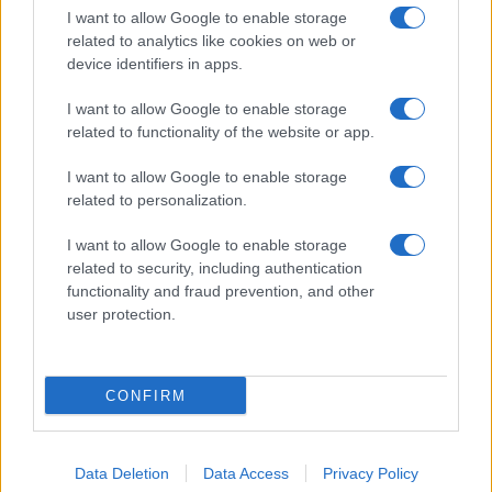
a
w
n
h
h
I want to allow Google to enable storage
ce
it
te
at
a
related to analytics like cookies on web or
Articolo precedente
device identifiers in apps.
b
te
re
s
re
Prossimo articolo
o
r
st
A
I want to allow Google to enable storage
related to functionality of the website or app.
o
p
NOTIZIE RECENTI
I want to allow Google to enable storage
k
p
related to personalization.
Ristorante distrutto dalle fiamme a La
I want to allow Google to enable storage
Maddalena, incendio a Monti d’à rena
related to security, including authentication
functionality and fraud prevention, and other
user protection.
Le previsioni meteo per il weekend a Olbia e in
Gallura
CONFIRM
Michelle Hunziker in Gallura, bella anche dal
vivo: un amico vip svela come fa
Data Deletion
Data Access
Privacy Policy