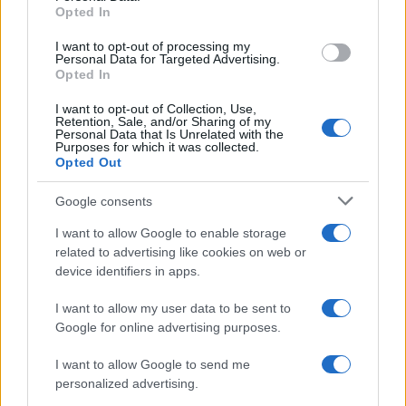
Opted In
I want to opt-out of processing my
Inviaci le tue segnalazioni,
Personal Data for Targeted Advertising.
Opted In
i tuoi video e le tue foto
Su WhatsApp al numero +39
I want to opt-out of Collection, Use,
Retention, Sale, and/or Sharing of my
345 356 7512
Personal Data that Is Unrelated with the
Purposes for which it was collected.
Opted Out
Google consents
Ricevi le nostre ultime news
I want to allow Google to enable storage
related to advertising like cookies on web or
device identifiers in apps.
da
Google News
I want to allow my user data to be sent to
Google for online advertising purposes.
Condividi l'articolo
I want to allow Google to send me
F
T
Pi
W
S
personalized advertising.