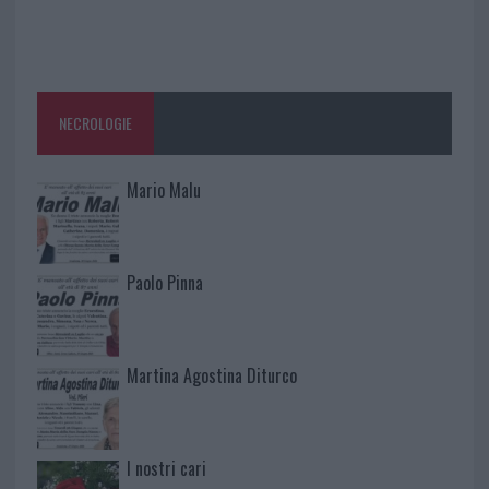
NECROLOGIE
Mario Malu
Paolo Pinna
Martina Agostina Diturco
I nostri cari