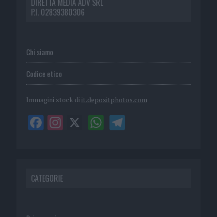
DIRETTA MEDIA ADV SRL
P.I. 02839380306
Chi siamo
Codice etico
Immagini stock di
it.depositphotos.com
CATEGORIE