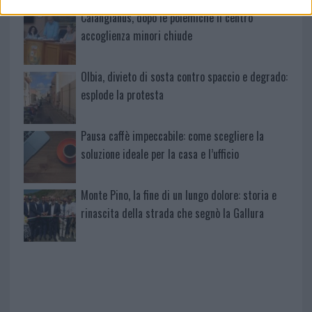
Calangianus, dopo le polemiche il centro
accoglienza minori chiude
Olbia, divieto di sosta contro spaccio e degrado:
esplode la protesta
Pausa caffè impeccabile: come scegliere la
soluzione ideale per la casa e l’ufficio
Monte Pino, la fine di un lungo dolore: storia e
rinascita della strada che segnò la Gallura