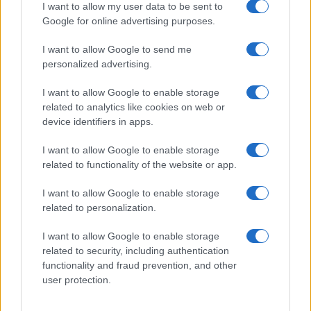
Controlli rafforzati in Costa Smeralda, 20
I want to allow my user data to be sent to
arresti e 135 denunce
Google for online advertising purposes.
I want to allow Google to send me
Tre milioni di euro dalla Provincia Gallura per
personalized advertising.
nuove aule nelle scuole di Olbia
I want to allow Google to enable storage
related to analytics like cookies on web or
Incidente sulla provinciale 125, paura tra Olbia e
device identifiers in apps.
Arzachena
I want to allow Google to enable storage
related to functionality of the website or app.
Incidente sulla strada provinciale ad Arzachena,
I want to allow Google to enable storage
un ferito
related to personalization.
I want to allow Google to enable storage
Sangue, musica e solidarietà con Avis Olbia al
related to security, including authentication
Delta Center
functionality and fraud prevention, and other
user protection.
Meteo Olbia 9 agosto, temperature in calo