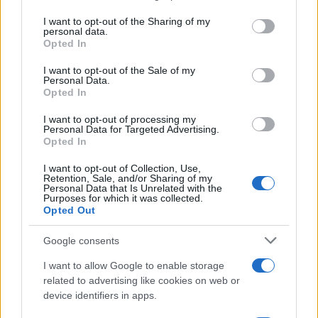
services and may gather and store information including but
not limited to your visit or usage behaviour. You may click to
I want to opt-out of the Sharing of my
Ricevi le nostre ultime news
personal data.
grant or deny consent to Google and its third-party tags to
Opted In
use your data for below specified purposes in below Google
da
Google News
consent section.
I want to opt-out of the Sale of my
Personal Data.
Opted In
Condividi l'articolo
I want to opt-out of processing my
Personal Data for Targeted Advertising.
Opted In
F
T
Pi
W
S
a
w
n
h
h
I want to opt-out of Collection, Use,
Retention, Sale, and/or Sharing of my
Personal Data that Is Unrelated with the
ce
it
te
at
a
Purposes for which it was collected.
Articolo precedente
Opted Out
b
te
re
s
re
Prossimo articolo
o
r
st
A
Google consents
o
p
I want to allow Google to enable storage
NOTIZIE RECENTI
related to advertising like cookies on web or
k
p
device identifiers in apps.