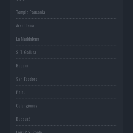
Tempio Pausania
Arzachena
La Maddalena
S. T. Gallura
Budoni
San Teodoro
Palau
Calangianus
Buddusò
Loiri P. S. Paolo