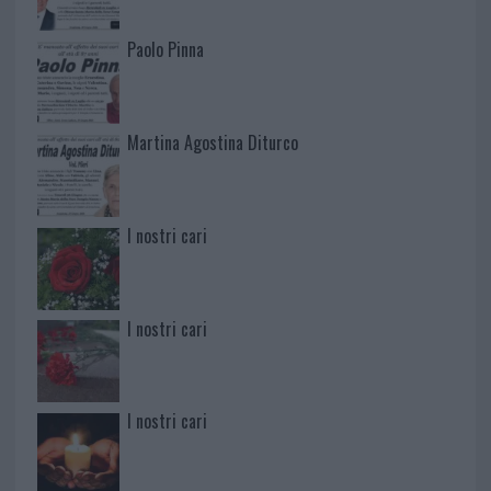
Paolo Pinna
Martina Agostina Diturco
I nostri cari
I nostri cari
I nostri cari