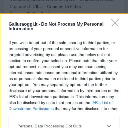
Comune Di Olbia
Comune Di Palau
Comune Di San Teodoro
Comune Di Santa Teresa Di Gallura
Galluraoggi.it -
Do Not Process My Personal
Comune Di Tempio Pausania
Information
Notizie in tempo reale?
If you wish to opt-out of the sale, sharing to third parties, or
Entra nel canale telegram di
processing of your personal or sensitive information for
targeted advertising by us, please use the below opt-out
GalluraOggi.it
section to confirm your selection. Please note that after your
opt-out request is processed you may continue seeing
interest-based ads based on personal information utilized by
us or personal information disclosed to third parties prior to
Inviaci le tue segnalazioni,
your opt-out. You may separately opt-out of the further
disclosure of your personal information by third parties on the
i tuoi video e le tue foto
IAB’s list of downstream participants. This information may
Su WhatsApp al numero +39
also be disclosed by us to third parties on the
IAB’s List of
345 356 7512
Downstream Participants
that may further disclose it to other
third parties.
Please note that this website/app uses one or more Google
Personal Data Processing Opt Outs