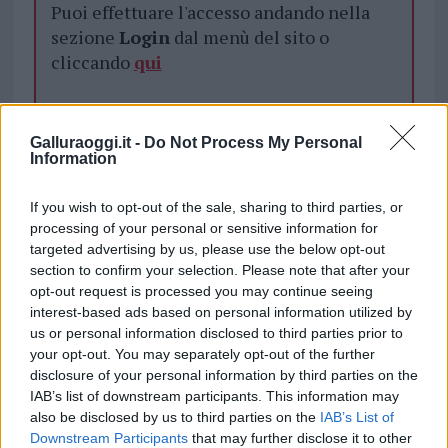
Puoi effettuare l'accesso andando nella
sezione
Login
dal menù del sito o
cliccando
qui
TEMI:
Allerta Meteo Olbia
Coc Olbia
Galluraoggi.it -
Do Not Process My Personal
Information
Comune Olbia
Maltempo Olbia
Notizie Olbia
Protezione Civile Olbia
Protezione Civile Sardegna
If you wish to opt-out of the sale, sharing to third parties, or
Settimo Nizzi
processing of your personal or sensitive information for
targeted advertising by us, please use the below opt-out
Notizie in tempo reale?
section to confirm your selection. Please note that after your
Entra nel canale telegram di
opt-out request is processed you may continue seeing
GalluraOggi.it
interest-based ads based on personal information utilized by
us or personal information disclosed to third parties prior to
your opt-out. You may separately opt-out of the further
disclosure of your personal information by third parties on the
IAB’s list of downstream participants. This information may
Inviaci le tue segnalazioni,
also be disclosed by us to third parties on the
IAB’s List of
i tuoi video e le tue foto
Downstream Participants
that may further disclose it to other