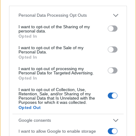
third parties.
Su WhatsApp al numero +39
345 356 7512
Please note that this website/app uses one or more Google
Personal Data Processing Opt Outs
services and may gather and store information including but
not limited to your visit or usage behaviour. You may click to
I want to opt-out of the Sharing of my
personal data.
grant or deny consent to Google and its third-party tags to
Opted In
use your data for below specified purposes in below Google
consent section.
Ricevi le nostre ultime news
I want to opt-out of the Sale of my
Personal Data.
Opted In
da
Google News
I want to opt-out of processing my
Personal Data for Targeted Advertising.
Opted In
Condividi l'articolo
I want to opt-out of Collection, Use,
Retention, Sale, and/or Sharing of my
F
T
Pi
W
S
Personal Data that Is Unrelated with the
Purposes for which it was collected.
a
w
n
h
h
Opted Out
ce
it
te
at
a
Google consents
Articolo precedente
b
te
re
s
re
Prossimo articolo
I want to allow Google to enable storage