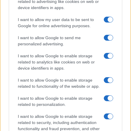
o
r
st
A
related to advertising like cookies on web or
device identifiers in apps.
o
p
NOTIZIE RECENTI
k
p
I want to allow my user data to be sent to
Google for online advertising purposes.
Sangue, musica e solidarietà con Avis Olbia al
I want to allow Google to send me
Delta Center
personalized advertising.
I want to allow Google to enable storage
Meteo Olbia 9 agosto, temperature in calo
related to analytics like cookies on web or
device identifiers in apps.
I want to allow Google to enable storage
Salmo finisce in ospedale a Catania, ma il tour
related to functionality of the website or app.
va avanti: “Sicilia, ci sono”
I want to allow Google to enable storage
related to personalization.
Jovanotti, Gabry Ponte e Alfa: Olbia ombelico del
mondo per una notte
I want to allow Google to enable storage
related to security, including authentication
functionality and fraud prevention, and other