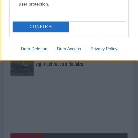
Giorgia Meloni a La Maddalena, la vicesindaco:
user protection.
“Orgoglio e discrezione per visita privata̶…
CONFIRM
Incendio nella notte a Olbia, a fuoco due furgoni
Data Deletion
Data Access
Privacy Policy
A fuoco un deposito con bombole, intervento dei
vigili del fuoco a Rudalza