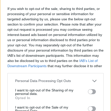
If you wish to opt-out of the sale, sharing to third parties, or
processing of your personal or sensitive information for
Inviaci le tue segnalazioni,
targeted advertising by us, please use the below opt-out
i tuoi video e le tue foto
section to confirm your selection. Please note that after your
Su WhatsApp al numero +39
opt-out request is processed you may continue seeing
interest-based ads based on personal information utilized by
345 356 7512
us or personal information disclosed to third parties prior to
your opt-out. You may separately opt-out of the further
disclosure of your personal information by third parties on the
IAB’s list of downstream participants. This information may
also be disclosed by us to third parties on the
IAB’s List of
Ricevi le nostre ultime news
Downstream Participants
that may further disclose it to other
third parties.
da
Google News
Please note that this website/app uses one or more Google
Personal Data Processing Opt Outs
services and may gather and store information including but
not limited to your visit or usage behaviour. You may click to
I want to opt-out of the Sharing of my
personal data.
grant or deny consent to Google and its third-party tags to
Condividi l'articolo
Opted In
use your data for below specified purposes in below Google
F
T
Pi
W
S
consent section.
I want to opt-out of the Sale of my
Personal Data.