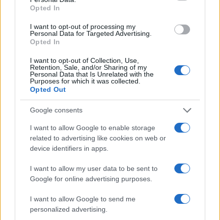
a
w
n
h
h
Opted In
ce
it
te
at
a
Articolo precedente
I want to opt-out of processing my
Personal Data for Targeted Advertising.
b
te
re
s
re
Prossimo articolo
Opted In
o
r
st
A
I want to opt-out of Collection, Use,
o
p
Retention, Sale, and/or Sharing of my
Personal Data that Is Unrelated with the
NOTIZIE RECENTI
Purposes for which it was collected.
k
p
Opted Out
Maxi piano tra Smeralda Holding e il Comune di
Google consents
Arzachena
I want to allow Google to enable storage
related to advertising like cookies on web or
device identifiers in apps.
Salvini al concerto per De Andrè, la nipote: “Mio
nonno gli avrebbe chiesto che cazzo ci faceva”
I want to allow my user data to be sent to
Google for online advertising purposes.
Stop ai cantieri privati a Olbia, nuove regole
I want to allow Google to send me
anche a San Pantaleo
personalized advertising.