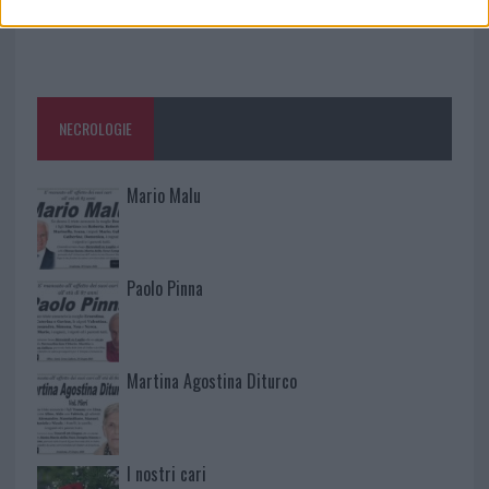
NECROLOGIE
Mario Malu
Paolo Pinna
Martina Agostina Diturco
I nostri cari