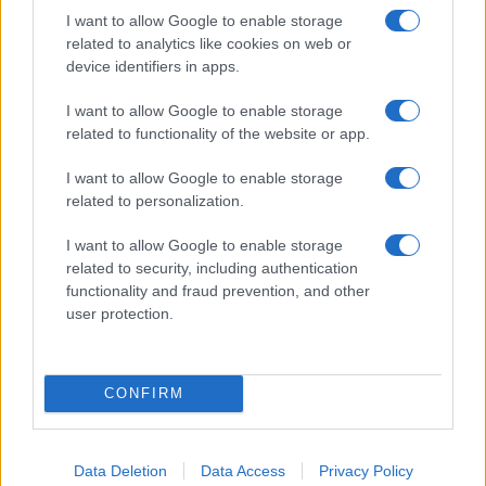
I want to allow Google to enable storage
Rapina a Porto Rotondo, due uomini fermati dai
related to analytics like cookies on web or
carabinieri
device identifiers in apps.
I want to allow Google to enable storage
Auto prende fuoco sulla strada statale 125 a
related to functionality of the website or app.
Olbia, cosa è successo
I want to allow Google to enable storage
related to personalization.
Incidente sulla 125 a Olbia, due auto coinvolte:
danni ingenti
I want to allow Google to enable storage
related to security, including authentication
functionality and fraud prevention, and other
Auto finisce contro un muretto, un ferito ad
user protection.
Arzachena
CONFIRM
Data Deletion
Data Access
Privacy Policy