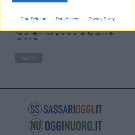
Utilizziamo Mailchimp come piattaforma di
marketing. Iscrivendoti alla newsletter accetti che le
tue informazioni siano trasferite a Mailchimp per
Data Deletion
Data Access
Privacy Policy
l'elaborazione.
Leggi qui l'informativa sulla privacy
di Mailchimp
.
Potrai annullare l'iscrizione in qualsiasi momento
facendo clic sul collegamento nel piè di pagina delle
nostre e-mail.