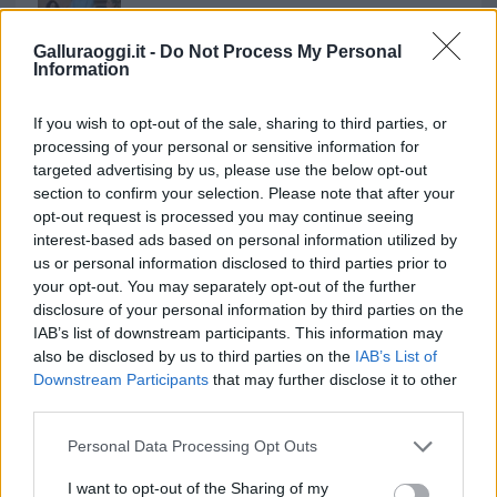
minori, Albieri: “Episodi gravissimi”
Galluraoggi.it -
Do Not Process My Personal
Information
If you wish to opt-out of the sale, sharing to third parties, or
processing of your personal or sensitive information for
targeted advertising by us, please use the below opt-out
section to confirm your selection. Please note that after your
opt-out request is processed you may continue seeing
interest-based ads based on personal information utilized by
us or personal information disclosed to third parties prior to
your opt-out. You may separately opt-out of the further
NECROLOGIE
disclosure of your personal information by third parties on the
IAB’s list of downstream participants. This information may
also be disclosed by us to third parties on the
IAB’s List of
Mario Malu
Downstream Participants
that may further disclose it to other
third parties.
Please note that this website/app uses one or more Google
Personal Data Processing Opt Outs
Paolo Pinna
services and may gather and store information including but
not limited to your visit or usage behaviour. You may click to
I want to opt-out of the Sharing of my