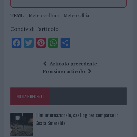
TEMI:
Meteo Gallura
Meteo Olbia
Condividi l'articolo
F
T
Pi
W
S
a
w
n
h
h
ce
it
te
at
a
Articolo precedente
b
te
re
s
re
Prossimo articolo
o
r
st
A
o
p
NOTIZIE RECENTI
k
p
Film internazionale, casting per comparse in
Costa Smeralda