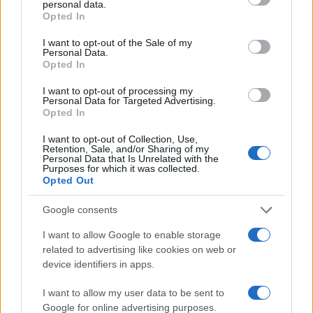
personal data.
grant or deny consent to Google and its third-party tags to
Opted In
use your data for below specified purposes in below Google
Martina Agostina Diturco
consent section.
I want to opt-out of the Sale of my
Personal Data.
Opted In
I want to opt-out of processing my
I nostri cari
Personal Data for Targeted Advertising.
Opted In
I want to opt-out of Collection, Use,
Retention, Sale, and/or Sharing of my
I nostri cari
Personal Data that Is Unrelated with the
Purposes for which it was collected.
Opted Out
Google consents
I nostri cari
I want to allow Google to enable storage
related to advertising like cookies on web or
device identifiers in apps.
Giovannimaria Cabras
I want to allow my user data to be sent to
Google for online advertising purposes.