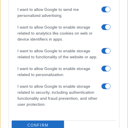
I want to allow Google to send me
personalized advertising.
I want to allow Google to enable storage
related to analytics like cookies on web or
Invia un Comunicato Stampa
|
Pubblicità
|
Segnala
device identifiers in apps.
I want to allow Google to enable storage
related to functionality of the website or app.
I want to allow Google to enable storage
Vuoi rimanere sempre aggiornato?
related to personalization.
Iscriviti alla newsletter di Gallura Oggi e ricevi le nostre
I want to allow Google to enable storage
email periodiche contenenti le ultime notizie pubblicate
sul sito web!
related to security, including authentication
*
campo obbligatorio
functionality and fraud prevention, and other
*
Indirizzo email
user protection.
CONFIRM
Privacy