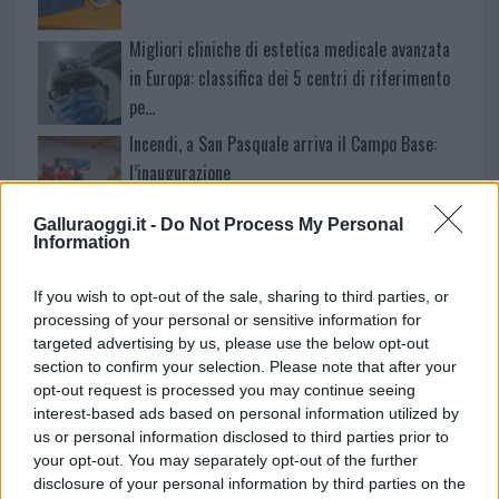
Migliori cliniche di estetica medicale avanzata
in Europa: classifica dei 5 centri di riferimento
pe…
Incendi, a San Pasquale arriva il Campo Base:
l’inaugurazione
Galluraoggi.it -
Do Not Process My Personal
Andrea Mura conquista Palau: grande
Information
partecipazione per il suo racconto
If you wish to opt-out of the sale, sharing to third parties, or
processing of your personal or sensitive information for
Calangianus, allarme sul centro accoglienza
targeted advertising by us, please use the below opt-out
minori, Albieri: “Episodi gravissimi”
section to confirm your selection. Please note that after your
opt-out request is processed you may continue seeing
interest-based ads based on personal information utilized by
us or personal information disclosed to third parties prior to
your opt-out. You may separately opt-out of the further
disclosure of your personal information by third parties on the