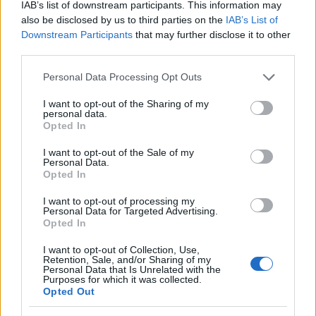
IAB’s list of downstream participants. This information may
also be disclosed by us to third parties on the
IAB’s List of
Downstream Participants
that may further disclose it to other
third parties.
Please note that this website/app uses one or more Google
Personal Data Processing Opt Outs
services and may gather and store information including but
NECROLOGIE
not limited to your visit or usage behaviour. You may click to
I want to opt-out of the Sharing of my
personal data.
grant or deny consent to Google and its third-party tags to
Opted In
use your data for below specified purposes in below Google
Mario Malu
consent section.
I want to opt-out of the Sale of my
Personal Data.
Opted In
Paolo Pinna
I want to opt-out of processing my
Personal Data for Targeted Advertising.
Opted In
I want to opt-out of Collection, Use,
Martina Agostina Diturco
Retention, Sale, and/or Sharing of my
Personal Data that Is Unrelated with the
Purposes for which it was collected.
Opted Out
I nostri cari