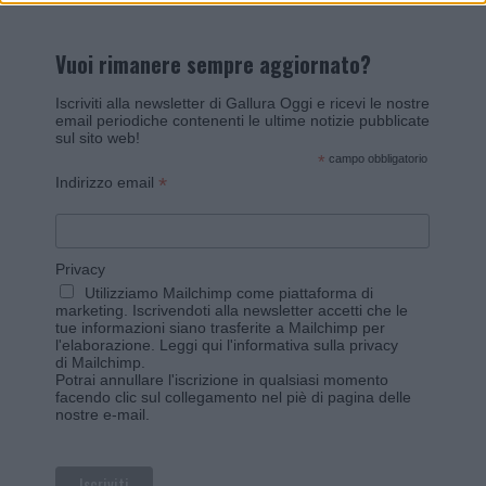
Vuoi rimanere sempre aggiornato?
Iscriviti alla newsletter di Gallura Oggi e ricevi le nostre
email periodiche contenenti le ultime notizie pubblicate
sul sito web!
*
campo obbligatorio
*
Indirizzo email
Privacy
Utilizziamo Mailchimp come piattaforma di
marketing. Iscrivendoti alla newsletter accetti che le
tue informazioni siano trasferite a Mailchimp per
l'elaborazione.
Leggi qui l'informativa sulla privacy
di Mailchimp
.
Potrai annullare l'iscrizione in qualsiasi momento
facendo clic sul collegamento nel piè di pagina delle
nostre e-mail.