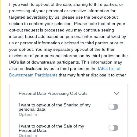
in Europa: classifica dei 5 centri di riferimento
If you wish to opt-out of the sale, sharing to third parties, or
processing of your personal or sensitive information for
pe…
targeted advertising by us, please use the below opt-out
Incendi, a San Pasquale arriva il Campo Base:
section to confirm your selection. Please note that after your
l’inaugurazione
opt-out request is processed you may continue seeing
interest-based ads based on personal information utilized by
us or personal information disclosed to third parties prior to
Andrea Mura conquista Palau: grande
your opt-out. You may separately opt-out of the further
partecipazione per il suo racconto
disclosure of your personal information by third parties on the
IAB’s list of downstream participants. This information may
also be disclosed by us to third parties on the
IAB’s List of
Calangianus, allarme sul centro accoglienza
Downstream Participants
that may further disclose it to other
minori, Albieri: “Episodi gravissimi”
third parties.
Please note that this website/app uses one or more Google
Personal Data Processing Opt Outs
services and may gather and store information including but
not limited to your visit or usage behaviour. You may click to
I want to opt-out of the Sharing of my
personal data.
grant or deny consent to Google and its third-party tags to
Opted In
use your data for below specified purposes in below Google
consent section.
I want to opt-out of the Sale of my
Personal Data.
Opted In