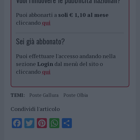
Puoi abbonarti a
soli € 1,10 al mese
cliccando
qui
Sei già abbonato?
Puoi effettuare l'accesso andando nella
sezione
Login
dal menù del sito o
cliccando
qui
TEMI:
Poste Gallura
Poste Olbia
Condividi l'articolo
F
T
Pi
W
S
a
w
n
h
h