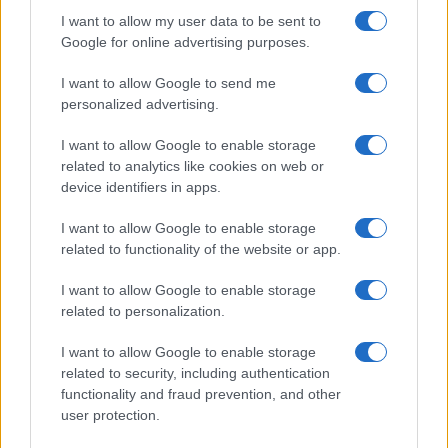
I want to allow my user data to be sent to
Le previsioni meteo per il weekend a Olbia e in
Google for online advertising purposes.
Gallura
I want to allow Google to send me
personalized advertising.
Michelle Hunziker in Gallura, bella anche dal
vivo: un amico vip svela come fa
I want to allow Google to enable storage
related to analytics like cookies on web or
device identifiers in apps.
Calangianus, dopo le polemiche il centro
accoglienza minori chiude
I want to allow Google to enable storage
related to functionality of the website or app.
Olbia, divieto di sosta contro spaccio e degrado:
I want to allow Google to enable storage
esplode la protesta
related to personalization.
I want to allow Google to enable storage
Pausa caffè impeccabile: come scegliere la
related to security, including authentication
soluzione ideale per la casa e l’ufficio
functionality and fraud prevention, and other
user protection.