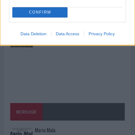
Monte Pino, la fine di un lungo dolore: storia e
rinascita della strada che segnò la Gallura
CONFIRM
Raid nelle campagne di Berchidda, rischio per
la rete elettrica
Data Deletion
Data Access
Privacy Policy
NECROLOGIE
Mario Malu