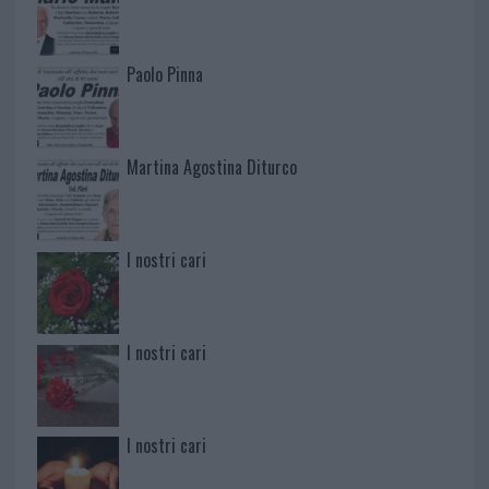
Paolo Pinna
Martina Agostina Diturco
I nostri cari
I nostri cari
I nostri cari