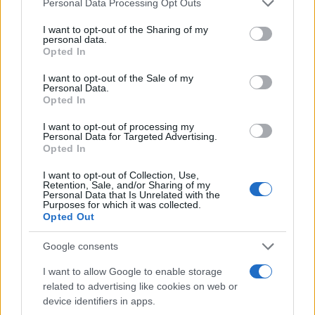
Personal Data Processing Opt Outs
services and may gather and store information including but
not limited to your visit or usage behaviour. You may click to
I want to opt-out of the Sharing of my
personal data.
Ricevi le nostre ultime news
grant or deny consent to Google and its third-party tags to
Opted In
use your data for below specified purposes in below Google
consent section.
I want to opt-out of the Sale of my
da
Google News
Personal Data.
Opted In
I want to opt-out of processing my
Condividi l'articolo
Personal Data for Targeted Advertising.
Opted In
F
T
Pi
W
S
I want to opt-out of Collection, Use,
a
w
n
h
h
Retention, Sale, and/or Sharing of my
Personal Data that Is Unrelated with the
Purposes for which it was collected.
ce
it
te
at
a
Articolo precedente
Opted Out
b
te
re
s
re
Prossimo articolo
Google consents
o
r
st
A
I want to allow Google to enable storage
o
p
related to advertising like cookies on web or
NOTIZIE RECENTI
k
p
device identifiers in apps.