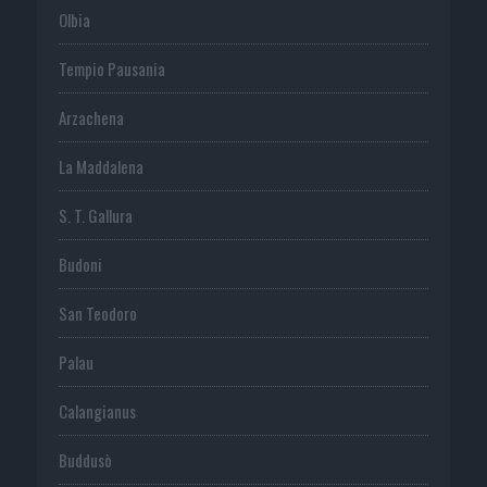
Olbia
Tempio Pausania
Arzachena
La Maddalena
S. T. Gallura
Budoni
San Teodoro
Palau
Calangianus
Buddusò