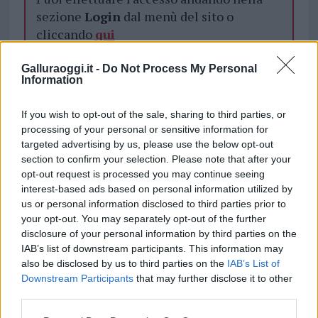
sezione
Login
dal menù del sito o
cliccando
qui
Galluraoggi.it -
Do Not Process My Personal
Information
TEMI:
Aeroporto Olbia
Contanti Aeroporto Olbia
If you wish to opt-out of the sale, sharing to third parties, or
Inviaci le tue segnalazioni,
processing of your personal or sensitive information for
i tuoi video e le tue foto
targeted advertising by us, please use the below opt-out
Su WhatsApp al numero +39
section to confirm your selection. Please note that after your
345 356 7512
opt-out request is processed you may continue seeing
interest-based ads based on personal information utilized by
us or personal information disclosed to third parties prior to
your opt-out. You may separately opt-out of the further
disclosure of your personal information by third parties on the
Notizie in tempo reale?
IAB’s list of downstream participants. This information may
Entra nel canale telegram di
also be disclosed by us to third parties on the
IAB’s List of
Downstream Participants
that may further disclose it to other
GalluraOggi.it
third parties.
Please note that this website/app uses one or more Google