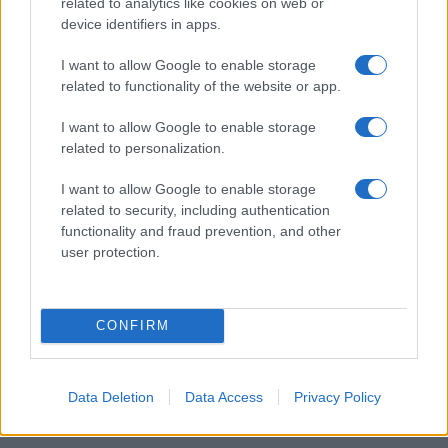
related to analytics like cookies on web or
device identifiers in apps.
I want to allow Google to enable storage
I nostri cari
related to functionality of the website or app.
I want to allow Google to enable storage
related to personalization.
Giovannimaria Cabras
I want to allow Google to enable storage
related to security, including authentication
functionality and fraud prevention, and other
user protection.
CONFIRM
Invia un Comunicato Stampa
|
Pubblicità
|
Segnala
Data Deletion
Data Access
Privacy Policy