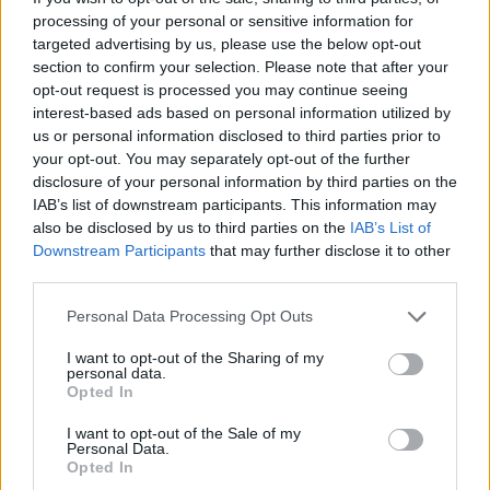
processing of your personal or sensitive information for
Eventi in Gallura, da Jovanotti alla zuppa
targeted advertising by us, please use the below opt-out
section to confirm your selection. Please note that after your
gallurese: gli appuntamenti da non perdere
opt-out request is processed you may continue seeing
interest-based ads based on personal information utilized by
Lettini e arredi abusivi sulla spiaggia libera,
us or personal information disclosed to third parties prior to
your opt-out. You may separately opt-out of the further
sequestri a Olbia e Arzachena
disclosure of your personal information by third parties on the
IAB’s list of downstream participants. This information may
È morto Francesco Guccini, il maestro che si
also be disclosed by us to third parties on the
IAB’s List of
Downstream Participants
that may further disclose it to other
tenne lontano dalla Costa Smeralda
third parties.
Please note that this website/app uses one or more Google
Personal Data Processing Opt Outs
services and may gather and store information including but
not limited to your visit or usage behaviour. You may click to
I want to opt-out of the Sharing of my
personal data.
grant or deny consent to Google and its third-party tags to
Opted In
use your data for below specified purposes in below Google
consent section.
I want to opt-out of the Sale of my
Personal Data.
Opted In