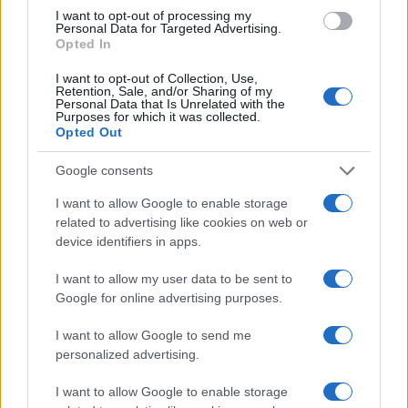
I want to opt-out of processing my
Personal Data for Targeted Advertising.
NECROLOGIE
Opted In
I want to opt-out of Collection, Use,
Retention, Sale, and/or Sharing of my
Mario Malu
Personal Data that Is Unrelated with the
Purposes for which it was collected.
Opted Out
Paolo Pinna
Google consents
I want to allow Google to enable storage
related to advertising like cookies on web or
device identifiers in apps.
Martina Agostina Diturco
I want to allow my user data to be sent to
Google for online advertising purposes.
I nostri cari
I want to allow Google to send me
personalized advertising.
I want to allow Google to enable storage
I nostri cari