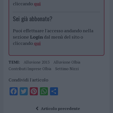
cliccando
qui
Sei già abbonato?
Puoi effettuare l'accesso andando nella
sezione
Login
dal menù del sito o
cliccando
qui
TEMI:
Alluvione 2013
Alluvione Olbia
Contributi Imprese Olbia
Settimo Nizzi
Condividi l'articolo
F
T
Pi
W
S
a
w
n
h
h
ce
it
te
at
a
Articolo precedente