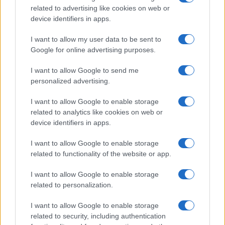
Sei già abbonato?
related to advertising like cookies on web or
device identifiers in apps.
Puoi effettuare l'accesso andando nella
I want to allow my user data to be sent to
sezione
Login
dal menù del sito o
Google for online advertising purposes.
cliccando
qui
I want to allow Google to send me
personalized advertising.
TEMI:
Antonio Lorenzo Spano
Asl Sassari
I want to allow Google to enable storage
Bernardo Obinu
Giovanni Filiziu
Marianna Fusco
related to analytics like cookies on web or
Medico Perfugas
Notizie Perfugas
device identifiers in apps.
Notizie in tempo reale?
I want to allow Google to enable storage
related to functionality of the website or app.
Entra nel canale telegram di
GalluraOggi.it
I want to allow Google to enable storage
related to personalization.
I want to allow Google to enable storage
related to security, including authentication
Inviaci le tue segnalazioni,