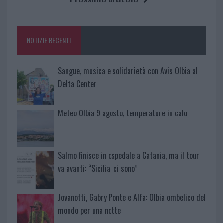
b
te
re
s
re
o
r
st
A
o
p
NOTIZIE RECENTI
k
p
Sangue, musica e solidarietà con Avis Olbia al
Delta Center
Meteo Olbia 9 agosto, temperature in calo
Salmo finisce in ospedale a Catania, ma il tour
va avanti: “Sicilia, ci sono”
Jovanotti, Gabry Ponte e Alfa: Olbia ombelico del
mondo per una notte