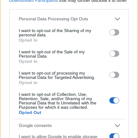
Downstream Participants
that may further disclose it to other
third parties.
Please note that this website/app uses one or more Google
Personal Data Processing Opt Outs
services and may gather and store information including but
not limited to your visit or usage behaviour. You may click to
I want to opt-out of the Sharing of my
personal data.
grant or deny consent to Google and its third-party tags to
Opted In
use your data for below specified purposes in below Google
consent section.
I want to opt-out of the Sale of my
Personal Data.
Opted In
I want to opt-out of processing my
Personal Data for Targeted Advertising.
Opted In
I want to opt-out of Collection, Use,
Vuoi rimuovere le pubblicità nazionali?
Retention, Sale, and/or Sharing of my
Personal Data that Is Unrelated with the
Purposes for which it was collected.
Opted Out
Puoi abbonarti a
soli € 1,10 al mese
cliccando
qui
Google consents
I want to allow Google to enable storage